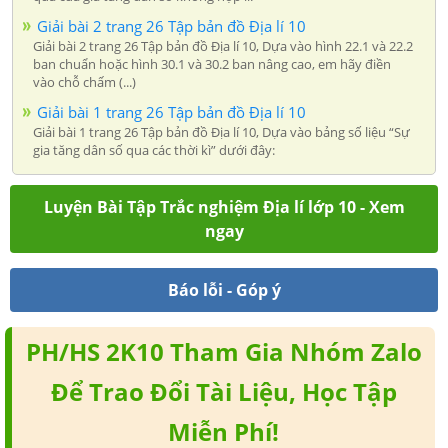
Giải bài 2 trang 26 Tập bản đồ Địa lí 10
Giải bài 2 trang 26 Tập bản đồ Địa lí 10, Dựa vào hình 22.1 và 22.2
ban chuẩn hoặc hình 30.1 và 30.2 ban nâng cao, em hãy điền
vào chỗ chấm (...)
Giải bài 1 trang 26 Tập bản đồ Địa lí 10
Giải bài 1 trang 26 Tập bản đồ Địa lí 10, Dựa vào bảng số liệu “Sự
gia tăng dân số qua các thời kì” dưới đây:
Luyện Bài Tập Trắc nghiệm Địa lí lớp 10 - Xem
ngay
Báo lỗi - Góp ý
PH/HS 2K10 Tham Gia Nhóm Zalo
Để Trao Đổi Tài Liệu, Học Tập
Miễn Phí!