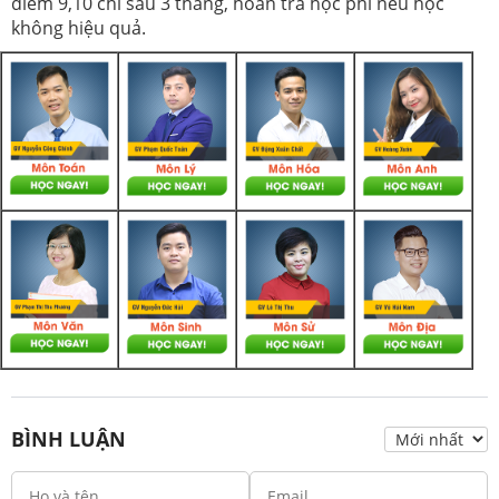
điểm 9,10 chỉ sau 3 tháng, hoàn trả học phí nếu học
không hiệu quả.
BÌNH LUẬN