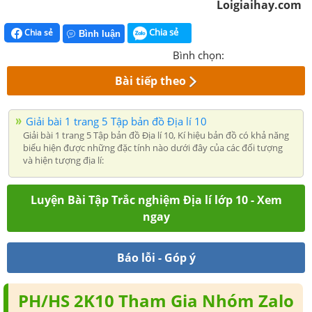
Loigiaihay.com
Chia sẻ
Chia sẻ
Bình luận
Bình chọn:
Bài tiếp theo
Giải bài 1 trang 5 Tập bản đồ Địa lí 10
Giải bài 1 trang 5 Tập bản đồ Địa lí 10, Kí hiệu bản đồ có khả năng
biểu hiện được những đặc tính nào dưới đây của các đối tượng
và hiện tượng địa lí:
Luyện Bài Tập Trắc nghiệm Địa lí lớp 10 - Xem
ngay
Báo lỗi - Góp ý
PH/HS 2K10 Tham Gia Nhóm Zalo