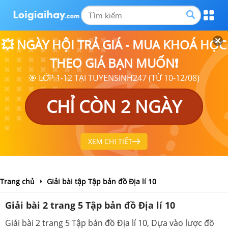
💥 NGÀY HỘI TRẢ GIÁ - MUA KHOÁ HỌC
THEO GIÁ BẠN MUỐN❗
🎯 LỚP 1-12 TẠI TUYENSINH247 (TỪ 10-12/08)
CHỈ CÒN 2 NGÀY
XEM CHI TIẾT
Trang chủ
Giải bài tập Tập bản đồ Địa lí 10
Giải bài 2 trang 5 Tập bản đồ Địa lí 10
Giải bài 2 trang 5 Tập bản đồ Địa lí 10, Dựa vào lược đồ