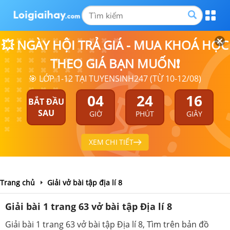
💥 NGÀY HỘI TRẢ GIÁ - MUA KHOÁ HỌC
THEO GIÁ BẠN MUỐN❗
🎯 LỚP 1-12 TẠI TUYENSINH247 (TỪ 10-12/08)
04
24
16
BẮT ĐẦU
SAU
GIỜ
PHÚT
GIÂY
XEM CHI TIẾT
Trang chủ
Giải vở bài tập địa lí 8
Giải bài 1 trang 63 vở bài tập Địa lí 8
Giải bài 1 trang 63 vở bài tập Địa lí 8, Tìm trên bản đồ