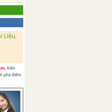
 Liệu,
om,
Kiến
ứt phá điểm