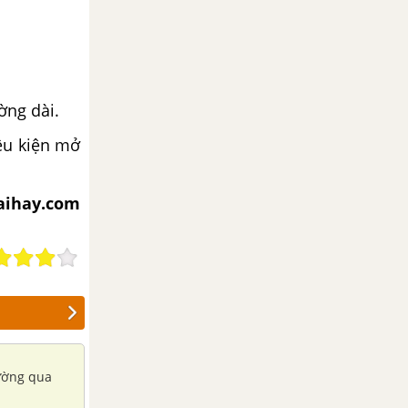
ờng dài.
iều kiện mở
iaihay.com
đường qua