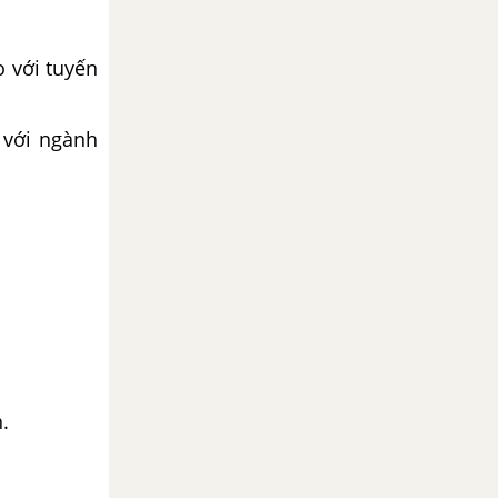
o với tuyến
 với ngành
.