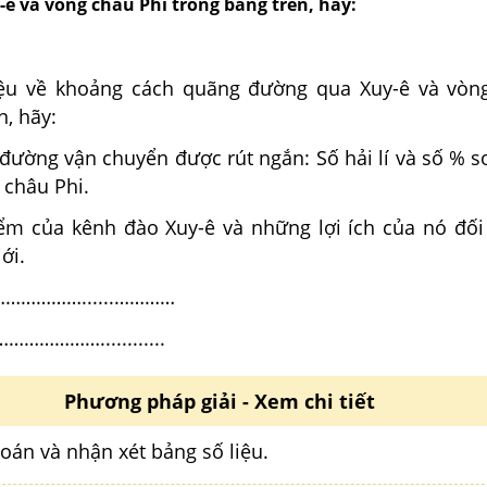
ê và vòng châu Phi trong bảng trên, hãy:
iệu về khoảng cách quãng đường qua Xuy-ê và vòn
n, hãy:
đường vận chuyển được rút ngắn: Số hải lí và số % s
 châu Phi.
ểm của kênh đào Xuy-ê và những lợi ích của nó đối
ới.
………………......…………
………………............
Phương pháp giải - Xem chi tiết
toán và nhận xét bảng số liệu.