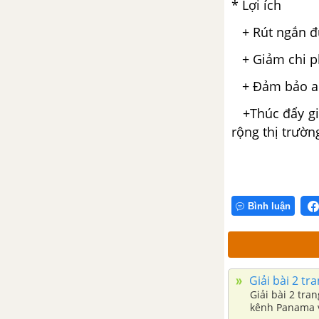
* Lợi ích
+ Rút ngắn đư
+ Giảm chi ph
+ Đảm bảo an 
+Thúc đẩy giao
rộng thị trườn
Bình luận
Giải bài 2 tr
Giải bài 2 tra
kênh Panama v