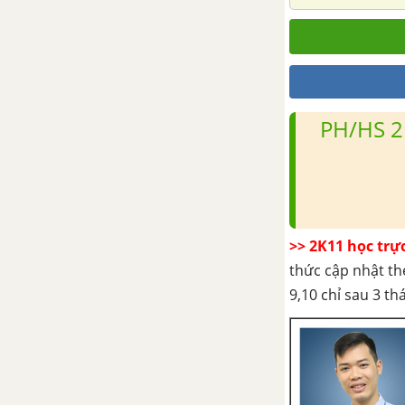
PH/HS 2
>> 2K11 học trự
thức cập nhật th
9,10 chỉ sau 3 t