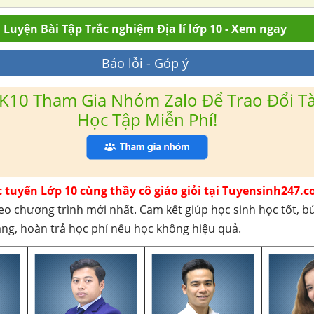
Luyện Bài Tập Trắc nghiệm Địa lí lớp 10 - Xem ngay
Báo lỗi - Góp ý
K10 Tham Gia Nhóm Zalo Để Trao Đổi Tài
Học Tập Miễn Phí!
c tuyến Lớp 10 cùng thầy cô giáo giỏi tại Tuyensinh247.c
eo chương trình mới nhất. Cam kết giúp học sinh học tốt, b
háng, hoàn trả học phí nếu học không hiệu quả.