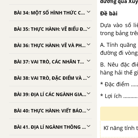
đường qua Xuy-
Đề bài
BÀI 34: MỘT SỐ HÌNH THỨC CHỦ YẾU CỦA TỔ CHỨC LÃNH THỔ CÔNG NGHIỆP
Dựa vào số l
BÀI 35: THỰC HÀNH: VẼ BIỂU ĐỒ TÌNH HÌNH SẢN XUẤT MỘT SỐ SẢN PHẨM CÔNG NGHIỆP TRÊN THẾ GIỚI
trong bảng trê
A. Tính quãng 
BÀI 36: THỰC HÀNH: VẼ VÀ PHÂN TÍCH BIỂU ĐỒ CƠ CẤU SỬ DỤNG NĂNG LƯỢNG CỦA THẾ GIỚI
đường đi vòng
BÀI 37: VAI TRÒ, CÁC NHÂN TỐ ẢNH HƯỞNG VÀ ĐẶC ĐIỂM PHÂN BỐ CÁC NGÀNH DỊCH VỤ
B. Nêu đặc đi
hàng hải thế gi
BÀI 38: VAI TRÒ, ĐẶC ĐIỂM VÀ CÁC NHÂN TỐ ẢNH HƯỞNG ĐẾN PHÁT TRIỂN, PHÂN BỐ NGÀNH GIAO THÔNG VẬN TẢI
* Đặc điểm …
BÀI 39: ĐỊA LÍ CÁC NGÀNH GIAO THÔNG VẬN TẢI
* Lợi ích …………
BÀI 40: THỰC HÀNH: VIẾT BÁO CÁO NGẮN VỀ KÊNH ĐÀO XUYÊ VÀ KÊNH ĐÀO PANAMA
BÀI 41. ĐỊA LÍ NGÀNH THÔNG TIN LIÊN LẠC
Kĩ năng tính 