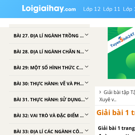
BÀI 25: CƠ CẤU NỀN KINH TẾ
Lớp 12
Lớp 11
Lớp 
BÀI 26: VAI TRÒ, ĐẶC ĐIỂM, CÁC NHÂN TỐ ẢNH HƯỞNG TỚI PHÂN BỐ NÔNG NGHIỆP
BÀI 27. ĐỊA LÍ NGÀNH TRỒNG TRỌT
BÀI 28. ĐỊA LÍ NGÀNH CHĂN NUÔI
BÀI 29: MỘT SỐ HÌNH THỨC CHỦ YẾU CỦA TỔ CHỨC LÃNH THỔ NÔNG NGHIỆP
BÀI 30: THỰC HÀNH: VẼ VÀ PHÂN TÍCH VỀ SẢN LƯỢNG LƯƠNG THỰC, DÂN SỐ CỦA THẾ GIỚI VÀ MỘT SỐ QUỐC GIA
Giải bài tập T
Xuyê v..
BÀI 31. THỰC HÀNH: SỬ DỤNG PHƯƠNG PHÁP BẢN ĐỒ - BIỂU ĐỒ ĐỂ THỂ HIỆN SẢN LƯỢNG LƯƠNG THỰC VÀ CƠ CẤU SẢN LƯỢNG LƯƠNG THỰC CỦA MỘT SỐ NƯỚC TRÊN THẾ GIỚI
Giải bài 1 
BÀI 32: VAI TRÒ VÀ ĐẶC ĐIỂM CỦA CÔNG NGHIỆP. CÁC NHÂN TỐ ẢNH HƯỞNG TỚI PHÁT TRIỂN VÀ PHÂN BỐ CÔNG NGHIỆP
Giải bài 1 tran
BÀI 33: ĐỊA LÍ CÁC NGÀNH CÔNG NGHIỆP