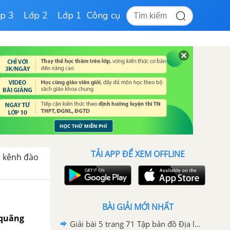
p 3
Lớp 2
Lớp 1
Công cụ
TẢI APP ĐỂ XEM OFFLINE
ề kênh đào
BÀI GIẢI MỚI NHẤT
 quãng
Giải bài 5 trang 71 Tập bản đồ Địa lí 10