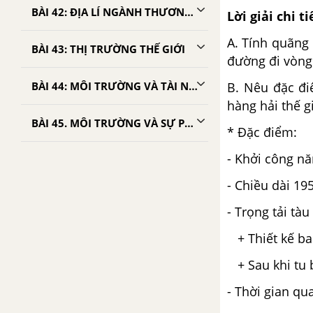
BÀI 42: ĐỊA LÍ NGÀNH THƯƠNG MẠI
Lời giải chi ti
A. Tính quãng 
BÀI 43: THỊ TRƯỜNG THẾ GIỚI
đường đi vòng
B. Nêu đặc đi
BÀI 44: MÔI TRƯỜNG VÀ TÀI NGUYÊN THIÊN NHIÊN
hàng hải thế gi
BÀI 45. MÔI TRƯỜNG VÀ SỰ PHÁT TRIỂN BỀN VỮNG
* Đặc điểm:
- Khởi công n
- Chiều dài 1
- Trọng tải tàu
+ Thiết kế ba
+ Sau khi tu 
- Thời gian qu