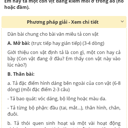
Em hãy tả một con vịt đang kiếm mồi ở trong ao (hồ
hoặc đầm).
Phương pháp giải - Xem chi tiết
Dàn bài chung cho bài văn miêu tả con vật
A. Mở bài:
(trực tiếp hay gián tiếp) (3-4 dòng)
Giới thiệu con vật định tả là con gì, một con hay cả
bầy (Con vật đang ở đâu? Em thấy con vật này vào
lúc nào?)
B. Thân bài:
a. Tả đặc điểm hình dáng bên ngoài của con vật (6-8
dòng) (mỗi đặc điểm 2-3 câu)
- Tả bao quát: vóc dáng, bộ lông hoặc màu da.
- Tả từng bộ phận: đầu (tai, mắt...), thân hình, chân,
đuôi.
b. Tả thói quen sinh hoạt và một vài hoạt động