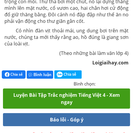
trộng con mồi. Thư thả bơi một chút, nó lại dựng thẳng
mình lên mặt nước, cổ vươn cao, hai chân hơi cử động
đổ giữ thăng bằng. Đôi cánh nó đập đập như thể ăn no
phải vận động cho thư giãn gân cốt.
Có nhìn đàn vịt thoải mái, ung dung bơi trên mặt
nước, chúng ta mới thấy rằng ao, hồ đúng là giang sơn
của loài vịt.
(Theo những bài làm văn lớp 4)
Loigiaihay.com
Chia sẻ
Chia sẻ
Bình luận
Bình chọn:
Luyện Bài Tập Trắc nghiệm Tiếng Việt 4 - Xem
ngay
Báo lỗi - Góp ý