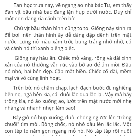
Tan học trưa nay, về ngang ao nhà bác Tư, em thấy
đàn vịt bầu nhà bác đang lặn hụp dưới nước. Duy chỉ
một con đang rỉa cánh trên bờ.
Chú vịt bầu thân hình cũng to to. Giống này sinh ra
để bơi, nên thân hình ấy dễ dàng dập dềnh trên mặt
nước. Lưng nó màu xám trời, bụng trắng nhờ nhờ, cổ
và cánh nó thì xanh biêng biếc.
Giống này háu ăn. Chiếc mỏ vàng, rộng và dài xinh
xắn của nó thường vẫn rúc vào bờ ao để tìm mồi. Đầu
nó nhỏ, hai bên dẹp. Cặp mắt hiền. Chiếc cổ dài, mềm
mại và vô cùng linh hoạt.
Trên bờ, nó chậm chạp, lạch đạch bước đi, nghiêng
bên nọ, ngả bên kia, cái đuôi lắc qua lắc lại. Vậy mà hãy
trông kìa, nó ào xuống ao, lướt trên mặt nước mới nhẹ
nhàng và nhanh nhẹn làm sao!
Bây giờ nó hụp xuống, đuôi chổng ngược lên “trồng
chuối" tìm mồi. Bỗng chốc, nó nhô đầu lên lắc lắc. Một
con tép to nằm gọn ngang mỏ nó. Nó táp táp rồi nuốt