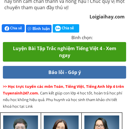
này tình cảm chân thành và nồng hậu ! Chúc quý vị một
chuyến tham quan đầy thú vị!
Loigiaihay.com
Chia sẻ
Chia sẻ
Bình luận
Bình chọn:
Luyện Bài Tập Trắc nghiệm Tiếng Việt 4 - Xem
ngay
Báo lỗi - Góp ý
>> Học trực tuyến các môn Toán, Tiếng Việt, Tiếng Anh lớp 4 trên
Tuyensinh247.com.
Cam kết giúp con lớp 4 học tốt, hoàn trả học phí
nếu học không hiệu quả. Phụ huynh và học sinh tham khảo chi tiết
khoá học tại: Link