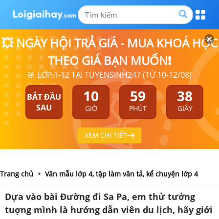
💥 NGÀY HỘI TRẢ GIÁ - MUA KHOÁ HỌC
THEO GIÁ BẠN MUỐN❗
🎯 LỚP 1-12 TẠI TUYENSINH247 (TỪ 10-12/08)
10
59
38
BẮT ĐẦU
SAU
GIỜ
PHÚT
GIÂY
XEM CHI TIẾT
Trang chủ
Văn mẫu lớp 4, tập làm văn tả, kể chuyện lớp 4
Dựa vào bài Đường đi Sa Pa, em thử tưởng
tuợng mình là hướng dẫn viên du lịch, hãy giới