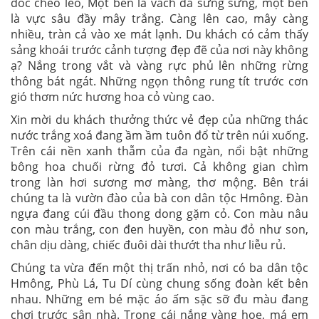
dốc cheo leo, Một bên là vách đá sừng sững, một bên
là vực sâu đầy mây trắng. Càng lên cao, mây càng
nhiều, tràn cả vào xe mát lạnh. Du khách có cảm thấy
sảng khoái trước cảnh tượng đẹp đẽ của nơi này không
ạ? Nắng trong vắt và vàng rực phủ lên những rừng
thông bát ngát. Những ngọn thông rung tít trước cơn
gió thơm nức hương hoa cỏ vùng cao.
Xin mời du khách thưởng thức vẻ đẹp của những thác
nước trắng xoá đang ầm ầm tuôn đổ từ trên núi xuống.
Trên cái nền xanh thẫm của đa ngàn, nổi bật những
bông hoa chuối rừng đỏ tươi. Cả không gian chìm
trong làn hơi sương mơ màng, thơ mộng. Bên trái
chúng ta là vườn đào của bà con dân tộc Hmông. Đàn
ngựa đang cúi đầu thong dong gặm cỏ. Con màu nâu
con màu trắng, con đen huyền, con màu đỏ như son,
chân dịu dàng, chiếc đuôi dài thướt tha như liễu rủ.
Chúng ta vừa đến một thị trấn nhỏ, nơi có ba dân tộc
Hmông, Phù Lá, Tu Dí cùng chung sống đoàn kết bên
nhau. Những em bé mặc áo ấm sặc sỡ đu màu đang
chơi trước sân nhà. Trong cái nắng vàng hoe, má em