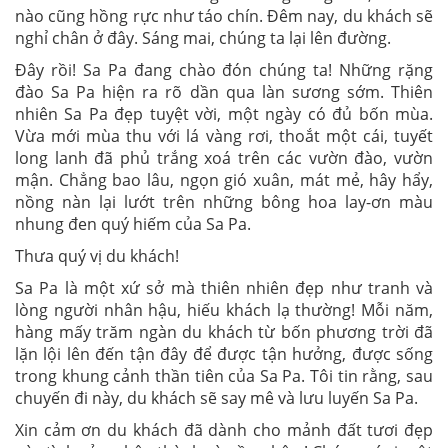
nào cũng hồng rực như táo chín. Đêm nay, du khách sẽ
nghỉ chân ở đây. Sáng mai, chúng ta lại lên đường.
Đây rồi! Sa Pa đang chào đón chúng ta! Những rặng
đào Sa Pa hiện ra rõ dần qua làn sương sớm. Thiên
nhiên Sa Pa đẹp tuyệt vời, một ngày có đủ bốn mùa.
Vừa mới mùa thu với lá vàng rơi, thoắt một cái, tuyết
long lanh đã phủ trắng xoá trên các vườn đào, vườn
mận. Chẳng bao lâu, ngọn gió xuân, mát mẻ, hây hẩy,
nồng nàn lại lướt trên những bông hoa lay-ơn màu
nhung đen quý hiếm của Sa Pa.
Thưa quý vị du khách!
Sa Pa là một xứ sở mà thiên nhiên đẹp như tranh và
lòng người nhân hậu, hiếu khách lạ thường! Mỗi năm,
hàng mấy trăm ngàn du khách từ bốn phương trời đã
lặn lội lên đến tận đây để được tận hưởng, được sống
trong khung cảnh thần tiên của Sa Pa. Tôi tin rằng, sau
chuyến đi này, du khách sẽ say mê và lưu luyến Sa Pa.
Xin cảm ơn du khách đã dành cho mảnh đất tươi đẹp