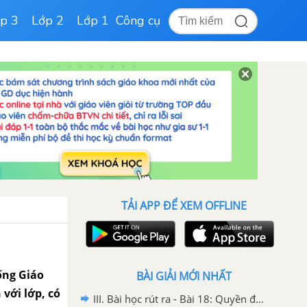
p 3
Lớp 2
Lớp 1
Công cụ
TẢI APP ĐỂ XEM OFFLINE
ống Giáo
BÀI GIẢI MỚI NHẤT
với lớp, có
III. Bài học rút ra - Bài 18: Quyền được bảo đảm an toàn và bí mật thư tín, điện thoại, điện tín