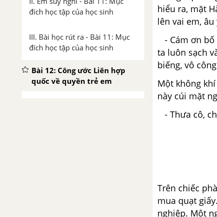
II. Em suy nghĩ - Bài 11: Mục
hiểu ra, mặt H
đích học tập của học sinh
lên vai em, âu
III. Bài học rút ra - Bài 11: Mục
- Cám ơn bố m
đích học tập của học sinh
ta luôn sạch v
biếng, vô công
Bài 12: Công ước Liên hợp
quốc về quyền trẻ em
Một không khí 
này cúi mặt n
I. Em đọc các tình huống - Bài
- Thưa cô, chú
12: Công ước Liên hợp quốc về
quyền trẻ em
II. Em suy nghĩ - Bài 12: Công
ước Liên hợp quốc về quyền trẻ
em
Trên chiếc phà
III. Bài học rút ra - Bài 12: Công
mua quạt giấy.
ước Liên hợp quốc về quyền trẻ
nghiệp. Một n