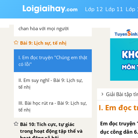
chan hòa với mọi người
Lớp 12
Lớp 11
Lớp 
III. Bài học rút ra - Bài 8: Sống
chan hòa với mọi người
Bài 9: Lịch sự, tế nhị
I. Em đọc truyện "Chúng em thật
có lỗi"
II. Em suy nghĩ - Bài 9: Lịch sự,
tế nhị
Giải Bài tập 
III. Bài học rút ra - Bài 9: Lịch sự,
I. Em đọc 
tế nhị
Em đọc truyện "
Bài 10: Tích cực, tự giác
trong hoạt động tập thể và
dục công dân 6.
hoạt động xã hội