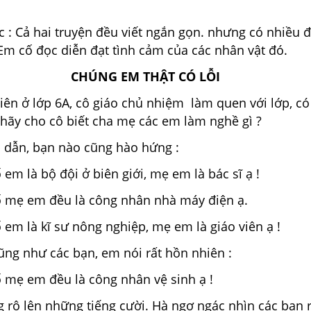
: Cả hai truyện đều viết ngắn gọn. nhưng có nhiều đ
Em cố đọc diễn đạt tình cảm của các nhân vật đó.
CHÚNG EM THẬT CÓ LỖI
iên ở lớp 6A, cô giáo chủ nhiệm làm quen với lớp, c
 hãy cho cô biết cha mẹ các em làm nghề gì ?
p dẫn, bạn nào cũng hào hứng :
em là bộ đội ở biên giới, mẹ em là bác sĩ ạ !
 mẹ em đều là công nhân nhà máy điện ạ.
em là kĩ sư nông nghiệp, mẹ em là giáo viên ạ !
ũng như các bạn, em nói rất hồn nhiên :
 mẹ em đều là công nhân vệ sinh ạ !
g rộ
lên những tiếng cười. Hà ngơ ngác nhìn các bạn 