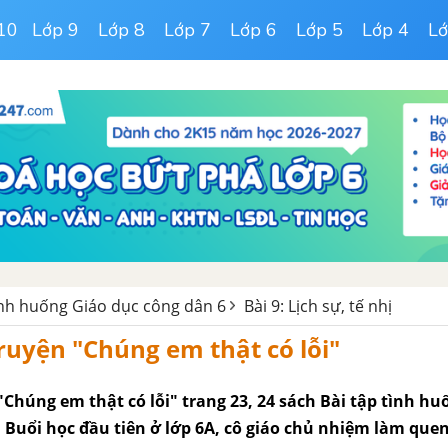
10
Lớp 9
Lớp 8
Lớp 7
Lớp 6
Lớp 5
Lớp 4
Lớ
tình huống Giáo dục công dân 6
Bài 9: Lịch sự, tế nhị
truyện "Chúng em thật có lỗi"
Chúng em thật có lỗi" trang 23, 24 sách Bài tập tình hu
 Buổi học đầu tiên ở lớp 6A, cô giáo chủ nhiệm làm quen 