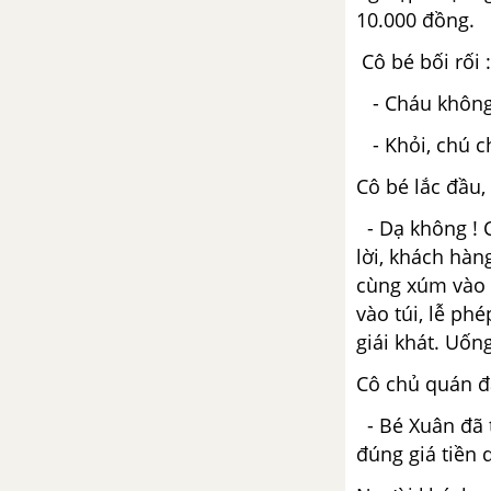
em
10.000 đồng.
Bài 13: Công dân nước Cộng
Cô bé bối rối :
hòa xã hội chủ nghĩa Việt
- Cháu không c
Nam
- Khỏi, chú c
I. Em đọc các tình huống - Bài
13: Công dân nước Cộng hòa xã
Cô bé lắc đầu,
hội chủ nghĩa Việt Nam
- Dạ không ! C
lời, khách hà
II. Em suy nghĩ - Bài 13: Công
cùng xúm vào k
dân nước Cộng hòa xã hội chủ
nghĩa Việt Nam
vào túi, lễ ph
giái khát. Uống
III. Bài học rút ra - Bài 13: Công
Cô chủ quán đặ
dân nước Cộng hòa xã hội chủ
nghĩa Việt Nam
- Bé Xuân đã tr
đúng giá tiền q
Bài 14: Thực hiện trật tự, an
toàn giao thông