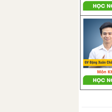
III. Bài học rút ra - Bài 16:
Quyền được pháp luật bảo hộ
về tính mạng, thân thể, sức
khỏe, danh dự và nhân phẩm
Bài 17: Quyền bất khả xâm
phạm về chỗ ở
I. Em đọc các tình huống - Bài
17: Quyền bất khả xâm phạm
về chỗ ở
II. Em suy nghĩ - Bài 17: Quyền
bất khả xâm phạm về chỗ ở
III. Bài học rút ra - Bài 17:
Quyền bất khả xâm phạm về
chỗ ở