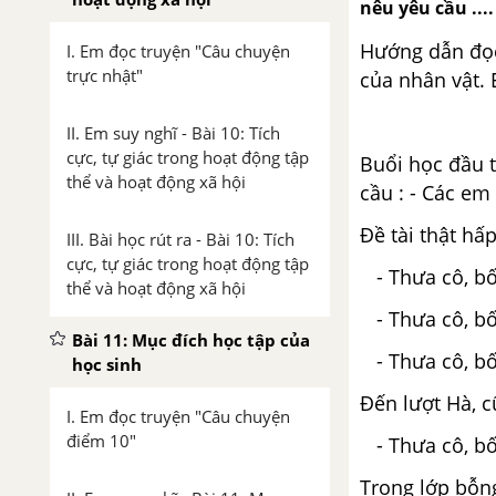
nêu yêu cầu ....
Hướng dẫn đọc 
I. Em đọc truyện "Câu chuyện
trực nhật"
của nhân vật. 
II. Em suy nghĩ - Bài 10: Tích
cực, tự giác trong hoạt động tập
Buổi học đầu t
thể và hoạt động xã hội
cầu : - Các em
Đề tài thật hấ
III. Bài học rút ra - Bài 10: Tích
cực, tự giác trong hoạt động tập
- Thưa cô, bố 
thể và hoạt động xã hội
- Thưa cô, bố
Bài 11: Mục đích học tập của
- Thưa cô, bố 
học sinh
Đến lượt Hà, c
I. Em đọc truyện "Câu chuyện
điểm 10"
- Thưa cô, bố
Trong lớp bỗn