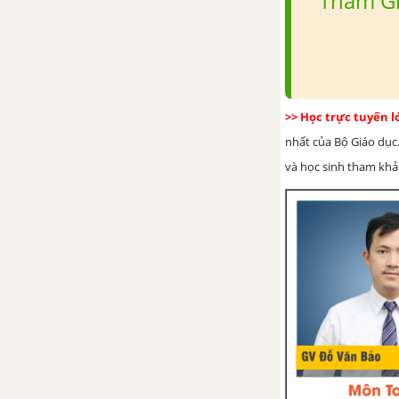
Tham Gi
và nghĩa vụ học tập
III. Bài học rút ra - Bài 15:
Quyền và nghĩa vụ học tập
Bài 16: Quyền được pháp
>> Học trực tuyến 
luật bảo hộ về tính mạng,
nhất của Bộ Giáo dục.
thân thể, sức khỏe, danh dự
và nhân phẩm
và học sinh tham khảo 
I. Em đọc các tình huống - Bài
16: Quyền được pháp luật bảo
hộ về tính mạng, thân thể, sức
khỏe, danh dự và nhân phẩm
II. Em suy nghĩ - Bài 16: Quyền
được pháp luật bảo hộ về tính
mạng, thân thể, sức khỏe, danh
dự và nhân phẩm