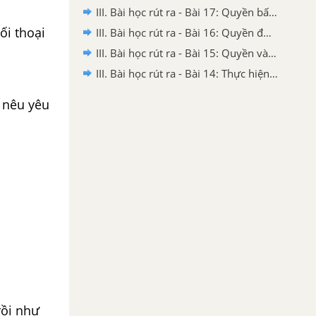
III. Bài học rút ra - Bài 17: Quyền bất khả xâm phạm về chỗ ở
ối thoại
III. Bài học rút ra - Bài 16: Quyền được pháp luật bảo hộ về tính mạng, thân thể, sức khỏe, danh dự và nhân phẩm
III. Bài học rút ra - Bài 15: Quyền và nghĩa vụ học tập
III. Bài học rút ra - Bài 14: Thực hiện trật tự, an toàn giao thông
ó nêu yêu
rồi như