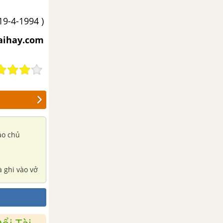
9-4-1994 )
iaihay.com
iáo chủ
à ghi vào vở