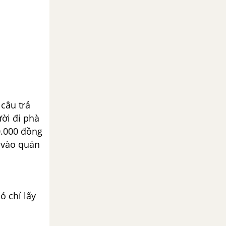
 câu trả
ời đi phà
0.000 đồng
h vào quán
ó chỉ lấy