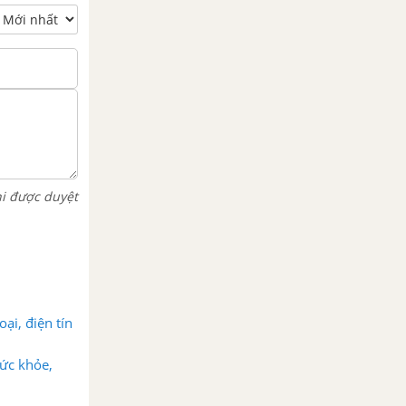
hi được duyệt
oại, điện tín
sức khỏe,