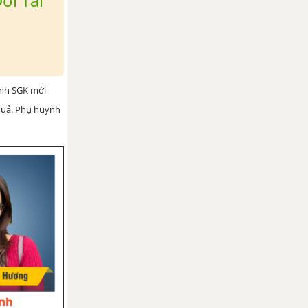
ổi Tài
ình SGK mới
 quả. Phụ huynh