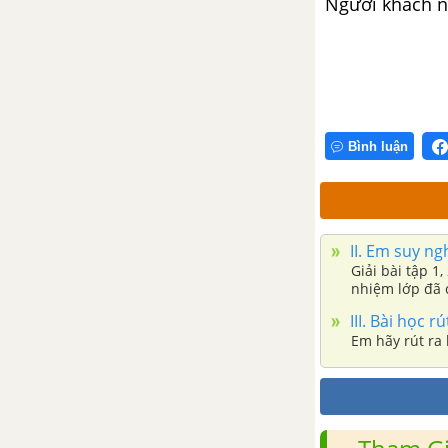
Người khách n
I. Em đọc các tình huống - Bài
14: Thực hiện trật tự, an toàn
giao thông
II. Em suy nghĩ - Bài 14: Thực
Bình luận
hiện trật tự, an toàn giao thông
III. Bài học rút ra - Bài 14: Thực
hiện trật tự, an toàn giao thông
II. Em suy nghĩ
Giải bài tập 1
Bài 15: Quyền và nghĩa vụ
nhiệm lớp đã 
học tập
III. Bài học rú
Em hãy rút ra 
I. Em đọc các tình huống - Bài
15: Quyền và nghĩa vụ học tập
II. Em suy nghĩ - Bài 15: Quyền