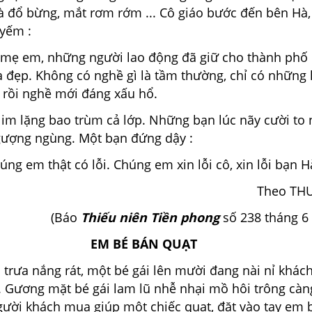
à đổ bừng, mắt rơm rớm ... Cô giáo bước đến bên Hà, 
 yếm :
ẹ em, những người lao động đã giữ cho thành phố
à đẹp. Không có nghề gì là tầm thường, chỉ có những 
 rồi nghề mới đáng xấu hổ.
im lặng bao trùm cả lớp. Những bạn lúc nãy cười to n
gượng ngùng. Một bạn đứng dậy :
ng em thật có lỗi. Chúng em xin lỗi cô, xin lỗi bạn H
Theo TH
(Báo
Thiếu niên Tiền phong
số 238 tháng 6
EM BÉ BÁN QUẠT
 trưa nắng rát, một bé gái lên mười đang nài nỉ khác
 Gương mặt bé gái lam lũ nhễ nhại mồ hôi trông càng
gười khách mua giúp một chiếc quạt, đặt vào tay em 