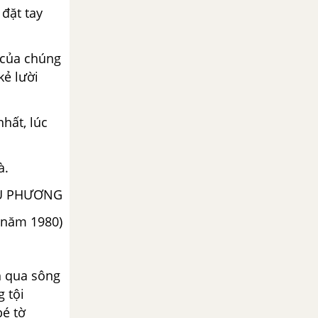
đặt tay
 của chúng
kẻ lười
hất, lúc
à.
U PHƯƠNG
 năm 1980)
h qua sông
 tội
bé tờ