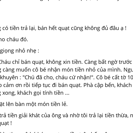
ó tiền trả lại, bán hết quạt cũng không đủ đâu ạ !
ho cháu đó.
 giọng nhỏ nhẹ :
háu chỉ bán quạt, không xin tiền. Càng bất ngờ trước
ng càng muốn cô bé nhận món tiền nhỏ của mình. Ngư
huyên : "Chú đã cho, cháu cứ nhận!". Cô bé cất tờ 1
ép cảm ơn rồi tiếp tục đi bán quạt. Phà cập bến, khác
 xong, khách gọi tính tiền ...
t lên bàn một món tiền lẻ.
ả tiền giải khát của ông và nhờ tôi trả lại tiền thừa, n
uạt !