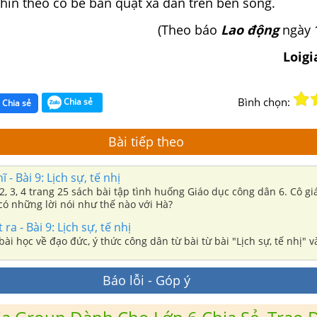
hìn theo cô bé bán quạt xa dần trên bến sông.
(Theo báo
Lao động
ngày 1
Loig
Bình chọn:
Chia sẻ
Chia sẻ
Bài tiếp theo
 - Bài 9: Lịch sự, tế nhị
, 2, 3, 4 trang 25 sách bài tập tình huống Giáo dục công dân 6. Cô g
có những lời nói như thế nào với Hà?
t ra - Bài 9: Lịch sự, tế nhị
bài học về đạo đức, ý thức công dân từ bài từ bài "Lịch sự, tế nhị" v
Báo lỗi - Góp ý