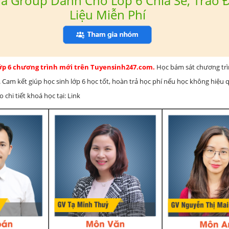
a Group Dành Cho Lớp 6 Chia Sẻ, Trao Đ
Liệu Miễn Phí
lớp 6 chương trình mới trên Tuyensinh247.com.
Học bám sát chương tr
 Cam kết giúp học sinh lớp 6 học tốt, hoàn trả học phí nếu học không hiệu
chi tiết khoá học tại: Link