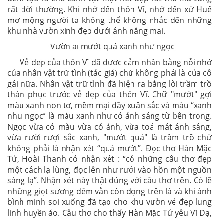
rất đời thường. Khi nhớ đến thôn Vĩ, nhớ đến xứ Huế
mơ mộng người ta không thể không nhắc đến những
khu nhà vườn xinh đẹp dưới ánh nắng mai.
Vườn ai mướt quá xanh như ngọc
Vẻ đẹp của thôn Vĩ đã được cảm nhận bằng nỗi nhớ
của nhân vật trữ tình (tác giả) chứ không phải là của cô
gái nữa. Nhân vật trữ tình đã hiện ra bằng lời trầm trồ
thán phục trước vẻ đẹp của thôn Vĩ. Chữ "mướt" gợi
màu xanh non tơ, mềm mại đầy xuân sắc và màu “xanh
như ngọc” là màu xanh như có ánh sáng từ bên trong.
Ngọc vừa có màu vừa có ánh, vừa toả mát ánh sáng,
vừa rười rượi sắc xanh, "mướt quá" là trầm trồ chứ
không phải là nhận xét “quá mướt”. Đọc thơ Hàn Mặc
Tử, Hoài Thanh có nhận xét : “có những câu thơ đẹp
một cách lạ lùng, đọc lên như rưới vào hồn một nguồn
sáng lạ”. Nhận xét này thật đúng với câu thơ trên. Có lẽ
những giọt sương đêm vẫn còn đọng trên lá và khi ánh
bình minh soi xuống đã tạo cho khu vườn vẻ đẹp lung
linh huyền ảo. Câu thơ cho thấy Hàn Mặc Tử yêu Vĩ Dạ,