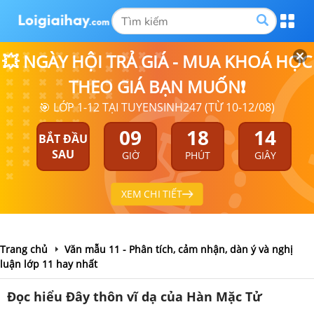
💥 NGÀY HỘI TRẢ GIÁ - MUA KHOÁ HỌC
THEO GIÁ BẠN MUỐN❗
🎯 LỚP 1-12 TẠI TUYENSINH247 (TỪ 10-12/08)
09
18
13
BẮT ĐẦU
SAU
GIỜ
PHÚT
GIÂY
XEM CHI TIẾT
Trang chủ
Văn mẫu 11 - Phân tích, cảm nhận, dàn ý và nghị
luận lớp 11 hay nhất
Đọc hiểu Đây thôn vĩ dạ của Hàn Mặc Tử