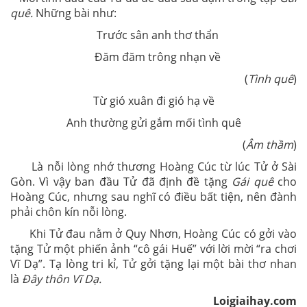
quê.
Những bài như:
Trước sân anh thơ thẩn
Đăm đăm trông nhạn về
(
Tình quê
)
Từ gió xuân đi gió hạ về
Anh thường gửi gắm mối tình quê
(
Âm thầm
)
Là nỗi lòng nhớ thương Hoàng Cúc từ lúc Tử ở Sài
Gòn. Vì vậy ban đầu Tử đã định đề tặng
Gái quê
cho
Hoàng Cúc, nhưng sau nghĩ có điều bất tiện, nên đành
phải chôn kín nỗi lòng.
Khi Tử đau nằm ở Quy Nhơn, Hoàng Cúc có gởi vào
tặng Tử một phiến ảnh “cô gái Huế” với lời mời “ra chơi
Vĩ Dạ”. Tạ lòng tri kỉ, Tử gởi tặng lại một bài thơ nhan
là
Đây thôn Vĩ Dạ.
Loigiaihay.com