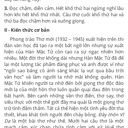
3.
Đọc chậm, diễn cảm. Hết khổ thứ hai ngừng nghỉ lâu
hơn khi hết khổ thứ nhất. Câu thơ cuối khổ thứ hai và
thứ ba đọc chậm hơn và xuống giọng.
II - Kiến thức cơ bản
Phong trào Thơ mới (1932 – 1945) xuất hiện trên thi
đàn văn học đã tạo ra một bất ngờ lớn nhưng sự xuất
hiện của Hàn Mặc Tử còn tạo ra sự ngạc nhiên hơn
nhiều. Một đời thơ không dài nhưng Hàn Mặc Tử đã để
lại một lượng tác phẩm đáng phục và anh được ví như
“ngôi sao băng có ánh sáng khác lạ vụt qua bầu trời
văn học” và làm người ta nhớ mãi không quên. Hàn
Mặc Tử khiến người ta nhớ đến bởi giọng thơ độc đáo
mới lạ của một hồn thơ luôn quằn quại đau đớn trong
bất hạnh. Bên cạnh những vần thơ điên, thơ say, thơ
siêu thực với một thế giới đầy ma quái là một giọng thơ
trữ tình đằm thắm. Tất cả thể hiện một tình yêu đời tha
thiết, khao khát tình người đến cháy bỏng.
Đây thôn Vĩ
Dạ
là một bài thơ như thế. Mười hai câu thơ là một
mạch cảm xúc chan chứa tình cảm với xứ Huế thơ