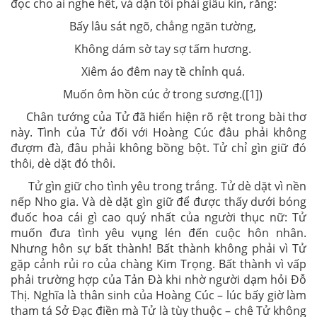
đọc cho ai nghe hết, và dặn tôi phải giấu kín, rằng:
Bấy lâu sát ngõ, chẳng ngăn tường,
Không dám sờ tay sợ tấm hương.
Xiêm áo đêm nay tề chỉnh quá.
Muốn ôm hồn cúc ở trong sương.([1])
Chân tướng của Tử đã hiển hiện rõ rệt trong bài thơ
này. Tình của Tử đối với Hoàng Cúc đâu phải không
đượm đà, đâu phải không bồng bột. Tử chỉ gìn giữ đó
thôi, dè dặt đó thôi.
Tử gìn giữ cho tình yêu trong trắng. Tử dè dặt vì nền
nếp Nho gia. Và dè dặt gìn giữ để được thấy dưới bóng
đuốc hoa cái gì cao quý nhất của người thục nữ: Tử
muốn đưa tình yêu vụng lén đến cuộc hôn nhân.
Nhưng hôn sự bất thành! Bất thành không phải vì Tử
gặp cảnh rủi ro của chàng Kim Trọng. Bất thành vì vấp
phải trường hợp của Tản Đà khi nhờ người dạm hỏi Đỗ
Thị. Nghĩa là thân sinh của Hoàng Cúc – lúc bấy giờ làm
tham tá Sở Đạc điền mà Tử là tùy thuộc – chê Tử không