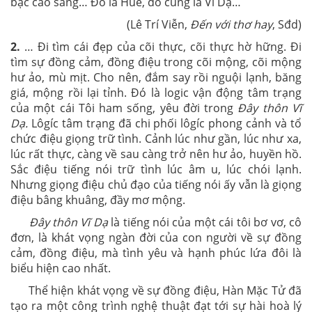
bậc cao sang… Đó là Huế, đó cũng là Vĩ Dạ…
(Lê Trí Viễn,
Đến với thơ hay
, Sđd)
2.
… Đi tìm cái đẹp của cõi thực, cõi thực hờ hững. Đi
tìm sự đồng cảm, đồng điệu trong cõi mộng, cõi mộng
hư ảo, mù mịt. Cho nên, đắm say rồi nguội lạnh, băng
giá, mộng rồi lại tỉnh. Đó là logic vận động tâm trạng
của một cái Tôi ham sống, yêu đời trong
Đây thôn Vĩ
Dạ.
Lôgíc tâm trạng đã chi phối lôgíc phong cảnh và tổ
chức điệu giọng trữ tình. Cảnh lúc như gần, lúc như xa,
lúc rất thực, càng về sau càng trở nên hư ảo, huyền hồ.
Sắc điệu tiếng nói trữ tình lúc âm u, lúc chói lạnh.
Nhưng giọng điệu chủ đạo của tiếng nói ấy vẫn là giọng
điệu bâng khuâng, đầy mơ mộng.
Đây thôn Vĩ Dạ
là tiếng nói của một cái tôi bơ vơ, cô
đơn, là khát vọng ngàn đời của con người về sự đồng
cảm, đồng điệu, mà tình yêu và hạnh phúc lứa đôi là
biểu hiện cao nhất.
Thể hiện khát vọng về sự đồng điệu, Hàn Mặc Tử đã
tạo ra một công trình nghệ thuật đạt tới sự hài hoà lý