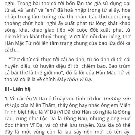
nghi. Trong bài thơ có tới bốn lần tác giả sử dụng đại
từ ai, và “anh” và “em” đã hoà nhập trong từ ai ấy, hoà
nhập trong tâm tưởng của thi nhân. Câu thơ cuối cùng
thoáng chút hoài nghi ấy xuất phát từ lòng khát khao
sống, khát khao giao tiếp với cuộc đời; xuất phát từ
niềm khao khát thuỷ chung. Vượt lên nỗi đau riêng, thơ
Hàn Mặc Tử nói lên tâm trạng chung của bao lứa đôi xa
cách…
“Thơ đi từ cái thực tới cái ảo ảnh, từ ảo ảnh đi tới cái
huyền diệu, từ huyền diệu đi tới chiêm bao. Bao trùm
cả bài thơ là thế giới mơ”, đó là lời của Hàn Mặc Tử về
thơ và có lẽ là về chính
Đây thôn Vĩ Dạ.
III - Liên hệ
1.
Về cái tên Vĩ Dạ có tí này vui. Tình cờ đọc
Thương Sơn
thi tập
của Miên Thẩm, thấy ông hay nhắc ông em Miên
Trinh biệt hiệu là Vĩ Dã (Vĩ Dã chữ Hán có nghĩa là Đồng
Lau, cũng như Lộc Dã là Đồng Nai), nhưng giọng Huế
đọc thành Vĩ Dạ, và cứ thế lưu truyền. Xưa kia có thể
đây là một vùng còn là lau sậy nên mới có tên ấy.