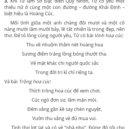
3.
Khi Tử làm Sở Đạc điền Quy Nhơn, Tử có yêu một
thiếu nữ ở cùng một con đường – đường Khải Định –
biệt hiệu là Hoàng Cúc.
Mối tình giữa một anh chàng đôi mươi và một cô
nàng mười lăm mười bảy, lẽ tất nhiên là trong đẹp, nên
thơ. Để tỏ lòng cùng người yêu, Tử có bài
Vịnh hoa cúc
:
Thu về nhuộm thắm nét hoàng hoa
Sương điểm trăng lồng bóng thướt tha.
Vẻ mặt khác chi người quốc sắc
Trong đời tri kỉ chỉ riêng ta.
Và bài
Trồng hoa cúc
:
Thích trồng hoa cúc để xem chơi,
Cúc ngó đơn sơ, lắm mặn mòi.
Đêm vắng gần kề say chén nguyệt,
Vườn thu vắng vẻ đủ mua vui.
Tình thơ lợt lạt và có vẻ “nhà nho”. Đừng đổ tội cho