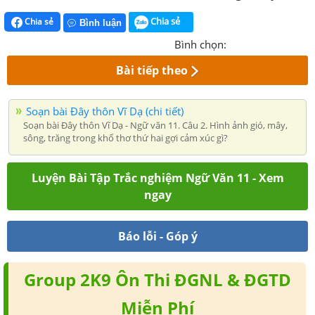
Chia sẻ
Chia sẻ
Bình luận
Bình chọn:
Bài tiếp theo
Soạn bài Đây thôn Vĩ Dạ (chi tiết)
Soạn bài Đây thôn Vĩ Dạ - Ngữ văn 11. Câu 2. Hình ảnh gió, mây,
sông, trăng trong khổ thơ thứ hai gợi cảm xúc gì?
Luyện Bài Tập Trắc nghiệm Ngữ Văn 11 - Xem
ngay
Báo lỗi - Góp ý
Group 2K9 Ôn Thi ĐGNL & ĐGTD
Miễn Phí