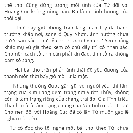
thể thơ. Cũng đừng tưởng mối tình của Tử đối với
Hoàng Cúc không nồng nàn. Đó là do ảnh hưởng của
thời đại.
Thời bấy giờ phong trào lãng mạn tuy đã bành
trướng khắp nơi, song ở Quy Nhơn, ảnh hưởng chưa
được sâu sắc. Chữ Lễ còn đi kèm bên chữ Yêu chẳng
khác mụ vú già theo kèm cô chủ dậy thì có nhan sắc.
Cho nên cách tỏ tình cần phải kín đáo, tình tỏ ra không
dám sỗ sàng.
Hai bài thơ trên phản ánh thái độ yêu đương của
thanh niên thời bấy giờ mà Tử là một.
Nhưng thường được gần gũi với người yêu, thì tâm
trạng của Kim Lang đêm trăng nơi vườn Thúy, không
còn là tâm trạng riêng của chàng trai đời Gia Tĩnh triều
Thanh, mà là tâm trạng chung của Nòi Tình muôn thuở.
Cho nên đối với Hoàng Cúc đã có lần Tử muốn gác lễ
nghĩa một bên.
Tử có đọc cho tôi nghe một bài thơ, theo Tử, chưa