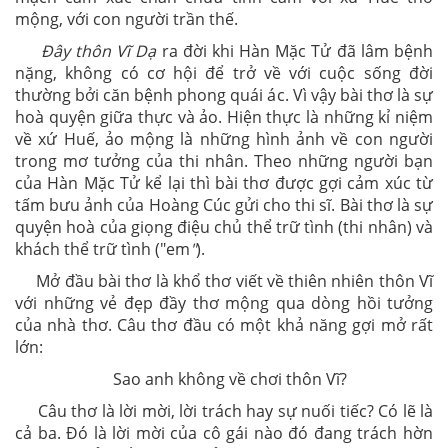
mộng, với con người trần thế.
Đây thôn Vĩ Dạ
ra đời khi Hàn Mặc Tử đã lâm bệnh
nặng, không có cơ hội để trở về với cuộc sống đời
thường bởi căn bệnh phong quái ác. Vì vậy bài thơ là sự
hoà quyện giữa thực và ảo. Hiện thực là những kỉ niệm
về xứ Huế, ảo mộng là những hình ảnh về con người
trong mơ tưởng của thi nhân. Theo những người bạn
của Hàn Mặc Tử kể lại thì bài thơ được gợi cảm xúc từ
tấm bưu ảnh của Hoàng Cúc gửi cho thi sĩ. Bài thơ là sự
quyện hoà của giọng điệu chủ thể trữ tình (thi nhân) và
khách thể trữ tình ("em
"
).
Mở đầu bài thơ là khổ thơ viết về thiên nhiên thôn Vĩ
với những vẻ đẹp đầy thơ mộng qua dòng hồi tưởng
của nhà thơ. Câu thơ đầu có một khả năng gợi mở rất
lớn:
Sao anh không về chơi thôn Vĩ?
Câu thơ là lời mời, lời trách hay sự nuối tiếc? Có lẽ là
cả ba. Đó là lời mời của cô gái nào đó đang trách hờn