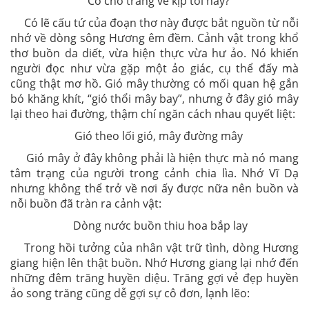
Có chở trăng về kịp tối nay?
Có lẽ cấu tứ của đoạn thơ này được bắt nguồn từ nỗi
nhớ về dòng sông Hương êm đềm. Cảnh vật trong khổ
thơ buồn da diết, vừa hiện thực vừa hư ảo. Nó khiến
người đọc như vừa gặp một ảo giác, cụ thể đấy mà
cũng thật mơ hồ. Gió mây thường có mối quan hệ gắn
bó khăng khít, “gió thổi mây bay”, nhưng ở đây gió mây
lại theo hai đường, thậm chí ngăn cách nhau quyết liệt:
Gió theo lối gió, mây đường mây
Gió mây ở đây không phải là hiện thực mà nó mang
tâm trạng của người trong cảnh chia lìa. Nhớ Vĩ Dạ
nhưng không thể trở về nơi ấy được nữa nên buồn và
nỗi buồn đã tràn ra cảnh vật:
Dòng nước buồn thiu hoa bắp lay
Trong hồi tưởng của nhân vật trữ tình, dòng Hương
giang hiện lên thật buồn. Nhớ Hương giang lại nhớ đến
những đêm trăng huyền diệu. Trăng gợi vẻ đẹp huyền
ảo song trăng cũng dễ gợi sự cô đơn, lạnh lẽo: