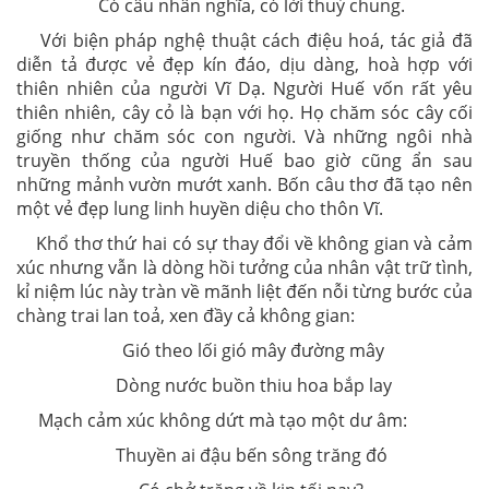
Có câu nhân nghĩa, có lời thuỷ chung.
Với biện pháp nghệ thuật cách điệu hoá, tác giả đã
diễn tả được vẻ đẹp kín đáo, dịu dàng, hoà hợp với
thiên nhiên của người Vĩ Dạ. Người Huế vốn rất yêu
thiên nhiên, cây cỏ là bạn với họ. Họ chăm sóc cây cối
giống như chăm sóc con người. Và những ngôi nhà
truyền thống của người Huế bao giờ cũng ẩn sau
những mảnh vườn mướt xanh. Bốn câu thơ đã tạo nên
một vẻ đẹp lung linh huyền diệu cho thôn Vĩ.
Khổ thơ thứ hai có sự thay đổi về không gian và cảm
xúc nhưng vẫn là dòng hồi tưởng của nhân vật trữ tình,
kỉ niệm lúc này tràn về mãnh liệt đến nỗi từng bước của
chàng trai lan toả, xen đầy cả không gian:
Gió theo lối gió mây đường mây
Dòng nước buồn thiu hoa bắp lay
Mạch cảm xúc không dứt mà tạo một dư âm:
Thuyền ai đậu bến sông trăng đó