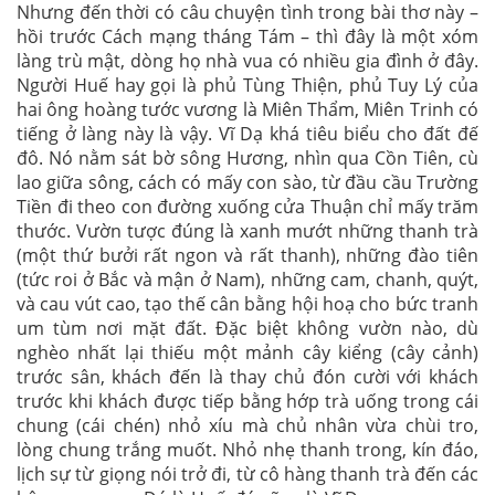
Nhưng đến thời có câu chuyện tình trong bài thơ này –
hồi trước Cách mạng tháng Tám – thì đây là một xóm
làng trù mật, dòng họ nhà vua có nhiều gia đình ở đây.
Người Huế hay gọi là phủ Tùng Thiện, phủ Tuy Lý của
hai ông hoàng tước vương là Miên Thẩm, Miên Trinh có
tiếng ở làng này là vậy. Vĩ Dạ khá tiêu biểu cho đất đế
đô. Nó nằm sát bờ sông Hương, nhìn qua Cồn Tiên, cù
lao giữa sông, cách có mấy con sào, từ đầu cầu Trường
Tiền đi theo con đường xuống cửa Thuận chỉ mấy trăm
thước. Vườn tược đúng là xanh mướt những thanh trà
(một thứ bưởi rất ngon và rất thanh), những đào tiên
(tức roi ở Bắc và mận ở Nam), những cam, chanh, quýt,
và cau vút cao, tạo thế cân bằng hội hoạ cho bức tranh
um tùm nơi mặt đất. Đặc biệt không vườn nào, dù
nghèo nhất lại thiếu một mảnh cây kiểng (cây cảnh)
trước sân, khách đến là thay chủ đón cười với khách
trước khi khách được tiếp bằng hớp trà uống trong cái
chung (cái chén) nhỏ xíu mà chủ nhân vừa chùi tro,
lòng chung trắng muốt. Nhỏ nhẹ thanh trong, kín đáo,
lịch sự từ giọng nói trở đi, từ cô hàng thanh trà đến các