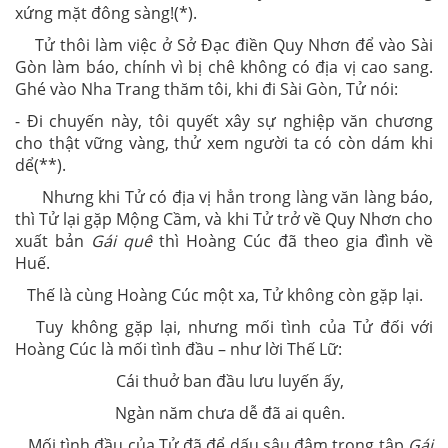
xứng mặt đông sàng!(*).
Tử thôi làm việc ở Sở Đạc điền Quy Nhơn để vào Sài
Gòn làm báo, chính vì bị chê không có địa vị cao sang.
Ghé vào Nha Trang thăm tôi, khi đi Sài Gòn, Tử nói:
- Đi chuyến này, tôi quyết xây sự nghiệp văn chương
cho thật vững vàng, thử xem người ta có còn dám khi
dể(**).
Nhưng khi Tử có địa vị hẳn trong làng văn làng báo,
thì Tử lại gặp Mộng Cầm, và khi Tử trở về Quy Nhơn cho
xuất bản
Gái quê
thì Hoàng Cúc đã theo gia đình về
Huế.
Thế là cùng Hoàng Cúc một xa, Tử không còn gặp lại.
Tuy không gặp lại, nhưng mối tình của Tử đối với
Hoàng Cúc là mối tình đầu – như lời Thế Lữ:
Cái thuở ban đầu lưu luyến ấy,
Ngàn năm chưa dễ đã ai quên.
Mối tình đầu của Tử đã để dấu sâu đậm trong tập
Gái