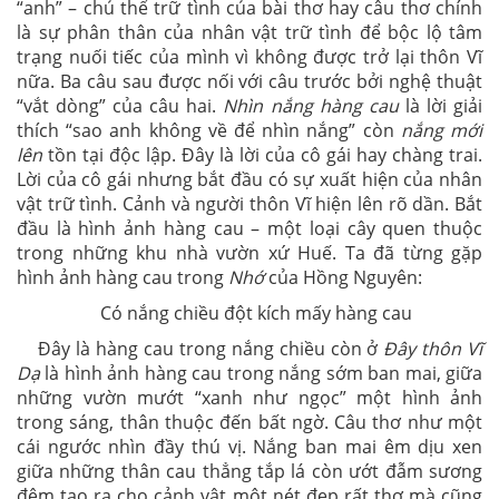
“anh” – chủ thể trữ tình của bài thơ hay câu thơ chính
là sự phân thân của nhân vật trữ tình để bộc lộ tâm
trạng nuối tiếc của mình vì không được trở lại thôn Vĩ
nữa. Ba câu sau được nối với câu trước bởi nghệ thuật
“vắt dòng” của câu hai.
Nhìn nắng hàng cau
là lời giải
thích “sao anh không về để nhìn nắng” còn
nắng mới
lên
tồn tại độc lập. Đây là lời của cô gái hay chàng trai.
Lời của cô gái nhưng bắt đầu có sự xuất hiện của nhân
vật trữ tình. Cảnh và người thôn Vĩ hiện lên rõ dần. Bắt
đầu là hình ảnh hàng cau – một loại cây quen thuộc
trong những khu nhà vườn xứ Huế. Ta đã từng gặp
hình ảnh hàng cau trong
Nhớ
của Hồng Nguyên:
Có nắng chiều đột kích mấy hàng cau
Đây là hàng cau trong nắng chiều còn ở
Đây thôn Vĩ
Dạ
là hình ảnh hàng cau trong nắng sớm ban mai, giữa
những vườn mướt “xanh như ngọc” một hình ảnh
trong sáng, thân thuộc đến bất ngờ. Câu thơ như một
cái ngước nhìn đầy thú vị. Nắng ban mai êm dịu xen
giữa những thân cau thẳng tắp lá còn ướt đẫm sương
đêm tạo ra cho cảnh vật một nét đẹp rất thơ mà cũng