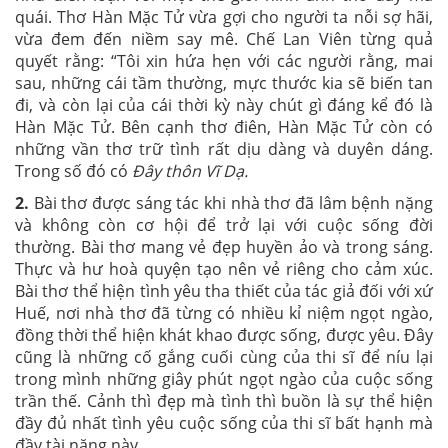
quái. Thơ Hàn Mặc Tử vừa gợi cho người ta nỗi sợ hãi,
vừa đem đến niềm say mê. Chế Lan Viên từng quả
quyết rằng: “Tôi xin hứa hẹn với các người rằng, mai
sau, những cái tầm thường, mực thước kia sẽ biến tan
đi, và còn lại của cái thời kỳ này chút gì đáng kể đó là
Hàn Mặc Tử. Bên cạnh thơ điên, Hàn Mặc Tử còn có
những vần thơ trữ tình rất dịu dàng và duyên dáng.
Trong số đó có
Đây thôn Vĩ Dạ.
2.
Bài thơ được sáng tác khi nhà thơ đã lâm bệnh nặng
và không còn cơ hội để trở lại với cuộc sống đời
thường. Bài thơ mang vẻ đẹp huyền ảo và trong sáng.
Thực và hư hoà quyện tạo nên vẻ riêng cho cảm xúc.
Bài thơ thể hiện tình yêu tha thiết của tác giả đối với xứ
Huế, nơi nhà thơ đã từng có nhiều kỉ niệm ngọt ngào,
đồng thời thể hiện khát khao được sống, được yêu. Đây
cũng là những cố gắng cuối cùng của thi sĩ để níu lại
trong mình những giây phút ngọt ngào của cuộc sống
trần thế. Cảnh thì đẹp mà tình thì buồn là sự thể hiện
đầy đủ nhất tình yêu cuộc sống của thi sĩ bất hạnh mà
đầy tài năng này.