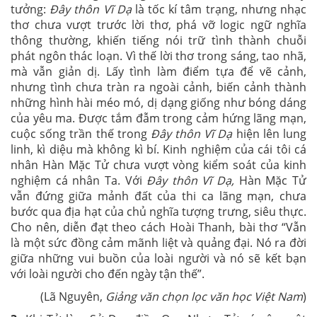
tưởng:
Đây thôn Vĩ Dạ
là tốc kí tâm trạng, nhưng nhạc
thơ chưa vượt trước lời thơ, phá vỡ logic ngữ nghĩa
thông thường, khiến tiếng nói trữ tình thành chuỗi
phát ngôn thác loạn. Vì thế lời thơ trong sáng, tao nhã,
mà vẫn giản dị. Lấy tình làm điểm tựa để vẽ cảnh,
nhưng tình chưa tràn ra ngoài cảnh, biến cảnh thành
những hình hài méo mó, dị dạng giống như bóng dáng
của yêu ma. Được tắm đẫm trong cảm hứng lãng mạn,
cuộc sống trần thế trong
Đây thôn Vĩ Dạ
hiện lên lung
linh,
kì diệu mà không kì bí. Kinh nghiệm của cái tôi cá
nhân Hàn Mặc Tử chưa vượt vòng kiểm soát của kinh
nghiệm cá nhân Ta. Với
Đây thôn Vĩ Dạ,
Hàn Mặc Tử
vẫn đứng giữa mảnh đất của thi ca lãng mạn, chưa
bước qua địa hạt của chủ nghĩa tượng trưng, siêu thực.
Cho nên, diễn đạt theo cách Hoài Thanh, bài thơ “Vẫn
là một sức đồng cảm mãnh liệt và quảng đại. Nó ra đời
giữa những vui buồn của loài người và nó sẽ kết bạn
với loài người cho đến ngày tận thế”.
(Lã Nguyên,
Giảng văn chọn lọc văn học Việt Nam
)