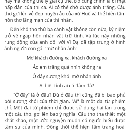
hay mà không thể lý giải cụ thể. Đó cũng chính là bí mật
hấp dẫn của thi ca. Ai có thể chở được ánh trăng. Câu
thơ gợi lên vẻ đẹp huyền ảo của xứ Huế và thể hiện tâm
hồn thơ lãng mạn của thi nhân.
Đến khổ thơ thứ ba cảnh vật không còn nữa, kỷ niệm
trở về ngập hồn nhân vật trữ tình. Và lúc này những
rung động của anh đối với Vĩ Dạ đã tập trung ở hình
ảnh người con gái “mờ nhân ảnh”:
Mơ khách đường xa, khách đường xa
Áo em trắng quá nhìn không ra
Ở đây sương khói mờ nhân ảnh
Ai biết tình ai có đậm đà?
“Ở đây” là ở đâu? Dù ở đâu thì cũng đã bị bao phủ
bởi sương khói của thời gian. "Ai" là một đại từ phiếm
chỉ. Một đại từ phiếm chỉ được sử dụng hai lần trong
một câu thơ, gợi lên bao ý nghĩa. Câu thơ tha thiết một
khát khao, một ước nguyện muốn có người hiểu được
tâm sự của mình. Đồng thời thể hiện tâm trạng hoài