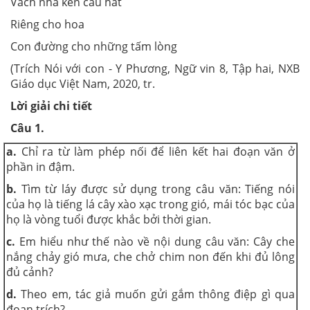
Vách nhà ken câu hát
Riêng cho hoa
Con đường cho những tấm lòng
(Trích Nói với con - Y Phương, Ngữ vin 8, Tập hai, NXB
Giáo dục Việt Nam, 2020, tr.
Lời giải chi tiết
Câu 1.
a.
Chỉ ra từ làm phép nối để liên kết hai đoạn văn ở
phần in đậm.
b.
Tìm từ láy được sử dụng trong câu văn: Tiếng nói
của họ là tiếng lá cây xào xạc trong gió, mái tóc bạc của
họ là vòng tuổi được khắc bởi thời gian.
c.
Em hiểu như thế nào về nội dung câu văn: Cây che
nắng chảy gió mưa, che chở chim non đến khi đủ lông
đủ cảnh?
d.
Theo em, tác giả muốn gửi gắm thông điệp gì qua
đoạn trích?