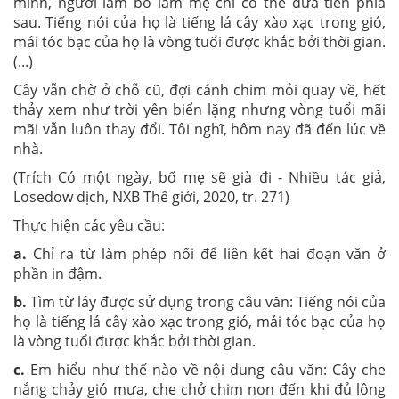
mình, người làm bố làm mẹ chỉ có thể đưa tiễn phía
sau. Tiếng nói của họ là tiếng lá cây xào xạc trong gió,
mái tóc bạc của họ là vòng tuổi được khắc bởi thời gian.
(...)
Cây vẫn chờ ở chỗ cũ, đợi cánh chim mỏi quay về, hết
thảy xem như trời yên biển lặng nhưng vòng tuổi mãi
mãi vẫn luôn thay đổi. Tôi nghĩ, hôm nay đã đến lúc về
nhà.
(Trích Có một ngày, bố mẹ sẽ già đi - Nhiều tác giả,
Losedow dịch, NXB Thế giới, 2020, tr. 271)
Thực hiện các yêu cầu:
a.
Chỉ ra từ làm phép nối để liên kết hai đoạn văn ở
phần in đậm.
b.
Tìm từ láy được sử dụng trong câu văn: Tiếng nói của
họ là tiếng lá cây xào xạc trong gió, mái tóc bạc của họ
là vòng tuổi được khắc bởi thời gian.
c.
Em hiểu như thế nào về nội dung câu văn: Cây che
nắng chảy gió mưa, che chở chim non đến khi đủ lông