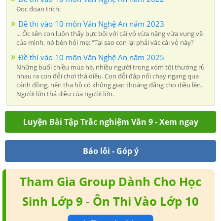
Đọc đoạn trích:
Đề thi vào 10 môn Văn Nghệ An năm 2023
... Ốc sên con luôn thấy bực bội với cái vỏ vừa nặng vừa vụng về
của mình, nó bèn hỏi mẹ: “Tại sao con lại phải vác cái vỏ này?
Đề thi vào 10 môn Văn Nghệ An năm 2025
Những buổi chiều mùa hè, nhiều người trong xóm tôi thường rủ
nhau ra con đỗi chơi thả diều. Con đỗi đắp nổi chạy ngang qua
cánh đồng, nên tha hồ có không gian thoáng đãng cho diều lên.
Người lớn thả diều của người lớn.
Luyện Bài Tập Trắc nghiệm Văn 9 - Xem ngay
Báo lỗi - Góp ý
Tham Gia Group Dành Cho Học
Sinh Lớp 9 - Ôn Thi Vào Lớp 10