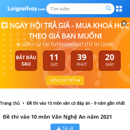
💥 NGÀY HỘI TRẢ GIÁ - MUA KHOÁ HỌC
THEO GIÁ BẠN MUỐN❗
🎯 LỚP 1-12 TẠI TUYENSINH247 (TỪ 10-12/08)
11
39
20
BẮT ĐẦU
SAU
GIỜ
PHÚT
GIÂY
XEM CHI TIẾT
Trang chủ
Đề thi vào 10 môn văn có đáp án - 9 năm gần nhất
Đề thi vào 10 môn Văn Nghệ An năm 2021
Tải về