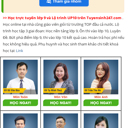
>> Học trực tuyến lớp 9 và Lộ trình UP10 trên Tuyensinh247.com
.
Học online tại nhà cũng giáo viên giỏi từ trường TOP đầu cả nước. Lộ
trình học tập 3 giai đoạn: Học nền tảng lớp 9, Ôn thi vào lớp 10, Luyện
Đề. Bứt phá điểm lớp 9, thi vào lớp 10 kết quả cao. Hoàn trả học phí nếu
học không hiệu quả. Phụ huynh và học sinh tham khảo chi tiết khoá
học tại:
Link