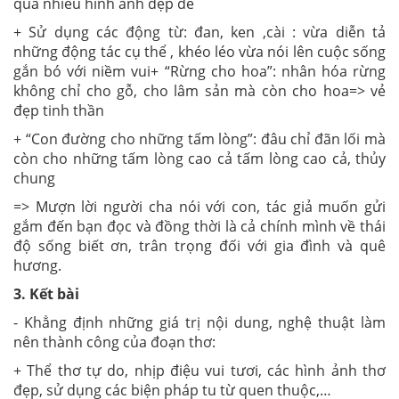
qua nhiều hình ảnh đẹp đẽ
+ Sử dụng các động từ: đan, ken ,cài : vừa diễn tả
những động tác cụ thể , khéo léo vừa nói lên cuộc sống
gắn bó với niềm vui+ “Rừng cho hoa”: nhân hóa rừng
không chỉ cho gỗ, cho lâm sản mà còn cho hoa=> vẻ
đẹp tinh thần
+ “Con đường cho những tấm lòng”: đâu chỉ đãn lối mà
còn cho những tấm lòng cao cả tấm lòng cao cả, thủy
chung
=> Mượn lời người cha nói với con, tác giả muốn gửi
gắm đến bạn đọc và đồng thời là cả chính mình về thái
độ sống biết ơn, trân trọng đối với gia đình và quê
hương.
3. Kết bài
- Khẳng định những giá trị nội dung, nghệ thuật làm
nên thành công của đoạn thơ:
+ Thể thơ tự do, nhịp điệu vui tươi, các hình ảnh thơ
đẹp, sử dụng các biện pháp tu từ quen thuộc,…