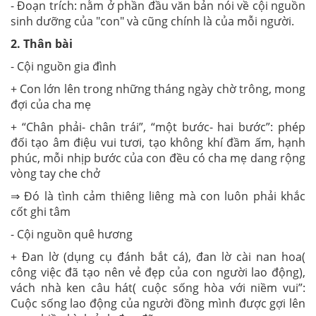
- Đoạn trích: nằm ở phần đầu văn bản nói về cội nguồn
sinh dưỡng của "con" và cũng chính là của mỗi người.
2. Thân bài
- Cội nguồn gia đình
+ Con lớn lên trong những tháng ngày chờ trông, mong
đợi của cha mẹ
+ “Chân phải- chân trái”, “một bước- hai bước”: phép
đối tạo âm điệu vui tươi, tạo không khí đầm ấm, hạnh
phúc, mỗi nhịp bước của con đều có cha mẹ dang rộng
vòng tay che chở
⇒ Đó là tình cảm thiêng liêng mà con luôn phải khắc
cốt ghi tâm
- Cội nguồn quê hương
+ Đan lờ (dụng cụ đánh bắt cá), đan lờ cài nan hoa(
công việc đã tạo nên vẻ đẹp của con người lao động),
vách nhà ken câu hát( cuộc sống hòa với niềm vui”:
Cuộc sống lao động của người đồng mình được gợi lên