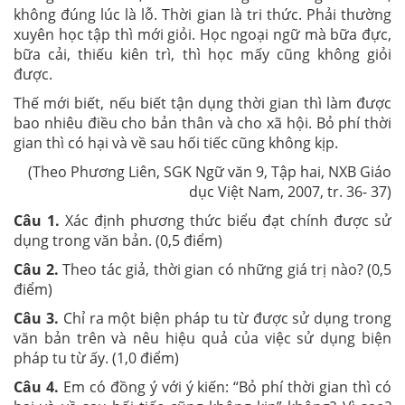
không đúng lúc là lỗ. Thời gian là tri thức. Phải thường
xuyên học tập thì mới giỏi. Học ngoại ngữ mà bữa đực,
bữa cải, thiếu kiên trì, thì học mấy cũng không giỏi
được.
Thế mới biết, nếu biết tận dụng thời gian thì làm được
bao nhiêu điều cho bản thân và cho xã hội. Bỏ phí thời
gian thì có hại và về sau hối tiếc cũng không kịp.
(Theo Phương Liên, SGK Ngữ văn 9, Tập hai, NXB Giáo
dục Việt Nam, 2007, tr. 36- 37)
Câu 1.
Xác định phương thức biểu đạt chính được sử
dụng trong văn bản. (0,5 điểm)
Câu 2.
Theo tác giả, thời gian có những giá trị nào? (0,5
điểm)
Câu 3.
Chỉ ra một biện pháp tu từ được sử dụng trong
văn bản trên và nêu hiệu quả của việc sử dụng biện
pháp tu từ ấy. (1,0 điểm)
Câu 4.
Em có đồng ý với ý kiến: “Bỏ phí thời gian thì có