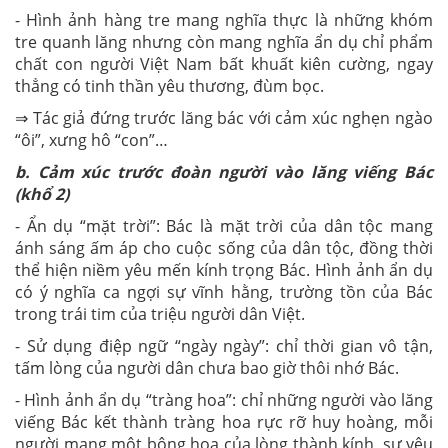
- Hình ảnh hàng tre mang nghĩa thực là những khóm
tre quanh lăng nhưng còn mang nghĩa ẩn dụ chỉ phẩm
chất con người Việt Nam bất khuất kiên cường, ngay
thẳng có tinh thần yêu thương, đùm bọc.
⇒ Tác giả đứng trước lăng bác với cảm xúc nghẹn ngào
“ôi”, xưng hô “con”…
b. Cảm xúc trước đoàn người vào lăng viếng Bác
(khổ 2)
- Ẩn dụ “mặt trời”: Bác là mặt trời của dân tộc mang
ánh sáng ấm áp cho cuộc sống của dân tộc, đồng thời
thể hiện niềm yêu mến kính trọng Bác. Hình ảnh ẩn dụ
có ý nghĩa ca ngợi sự vĩnh hằng, trường tồn của Bác
trong trái tim của triệu người dân Việt.
- Sử dụng điệp ngữ “ngày ngày”: chỉ thời gian vô tận,
tấm lòng của người dân chưa bao giờ thôi nhớ Bác.
- Hình ảnh ẩn dụ “tràng hoa”: chỉ những người vào lăng
viếng Bác kết thành tràng hoa rực rỡ huy hoàng, mỗi
người mang một bông hoa của lòng thành kính, sự yêu