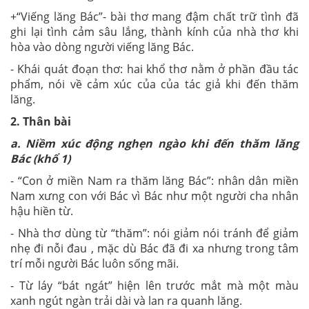
+“Viếng lăng Bác”- bài thơ mang đậm chất trữ tình đã
ghi lại tình cảm sâu lắng, thành kính của nhà thơ khi
hòa vào dòng người viếng lăng Bác.
- Khái quát đoạn thơ: hai khổ thơ nằm ở phần đầu tác
phẩm, nói về cảm xúc của của tác giả khi đến thăm
lăng.
2. Thân bài
a. Niềm xúc động nghẹn ngào khi đến thăm lăng
Bác (khổ 1)
- “Con ở miền Nam ra thăm lăng Bác”: nhân dân miền
Nam xưng con với Bác vì Bác như một người cha nhân
hậu hiền từ.
- Nhà thơ dùng từ “thăm”: nói giảm nói tránh để giảm
nhẹ đi nỗi đau , mặc dù Bác đã đi xa nhưng trong tâm
trí mỗi người Bác luôn sống mãi.
- Từ láy “bát ngát” hiện lên trước mắt mà một màu
xanh ngút ngàn trải dài và lan ra quanh lăng.