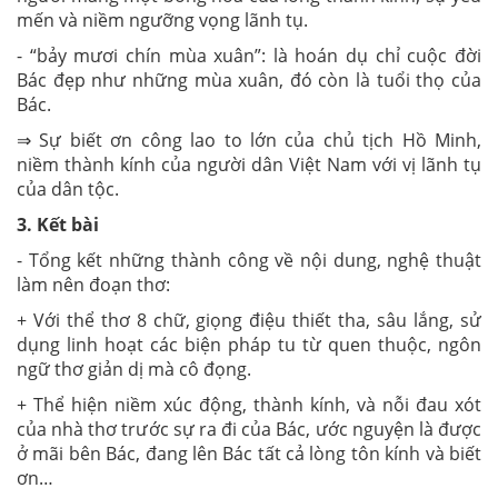
mến và niềm ngưỡng vọng lãnh tụ.
- “bảy mươi chín mùa xuân”: là hoán dụ chỉ cuộc đời
Bác đẹp như những mùa xuân, đó còn là tuổi thọ của
Bác.
⇒ Sự biết ơn công lao to lớn của chủ tịch Hồ Minh,
niềm thành kính của người dân Việt Nam với vị lãnh tụ
của dân tộc.
3. Kết bài
- Tổng kết những thành công về nội dung, nghệ thuật
làm nên đoạn thơ:
+ Với thể thơ 8 chữ, giọng điệu thiết tha, sâu lắng, sử
dụng linh hoạt các biện pháp tu từ quen thuộc, ngôn
ngữ thơ giản dị mà cô đọng.
+ Thể hiện niềm xúc động, thành kính, và nỗi đau xót
của nhà thơ trước sự ra đi của Bác, ước nguyện là được
ở mãi bên Bác, đang lên Bác tất cả lòng tôn kính và biết
ơn…