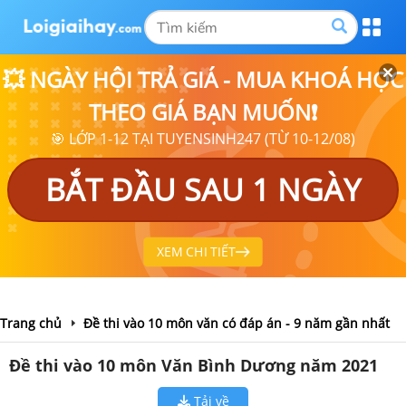
💥 NGÀY HỘI TRẢ GIÁ - MUA KHOÁ HỌC
THEO GIÁ BẠN MUỐN❗
🎯 LỚP 1-12 TẠI TUYENSINH247 (TỪ 10-12/08)
BẮT ĐẦU SAU 1 NGÀY
XEM CHI TIẾT
Trang chủ
Đề thi vào 10 môn văn có đáp án - 9 năm gần nhất
Đề thi vào 10 môn Văn Bình Dương năm 2021
Tải về