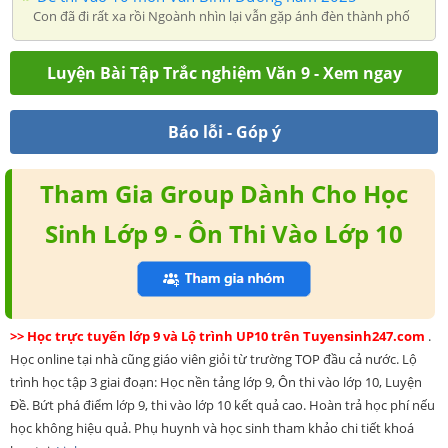
Con đã đi rất xa rồi Ngoành nhìn lại vẫn gặp ánh đèn thành phố
Luyện Bài Tập Trắc nghiệm Văn 9 - Xem ngay
Báo lỗi - Góp ý
Tham Gia Group Dành Cho Học
Sinh Lớp 9 - Ôn Thi Vào Lớp 10
>> Học trực tuyến lớp 9 và Lộ trình UP10 trên Tuyensinh247.com
.
Học online tại nhà cũng giáo viên giỏi từ trường TOP đầu cả nước. Lộ
trình học tập 3 giai đoạn: Học nền tảng lớp 9, Ôn thi vào lớp 10, Luyện
Đề. Bứt phá điểm lớp 9, thi vào lớp 10 kết quả cao. Hoàn trả học phí nếu
học không hiệu quả. Phụ huynh và học sinh tham khảo chi tiết khoá