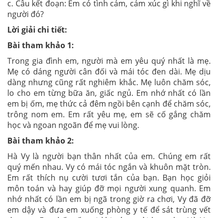
c. Câu kết đoạn: Em có tình cảm, cảm xúc gì khi nghĩ về
người đó?
Lời giải chi tiết:
Bài tham khảo 1:
Trong gia đình em, người mà em yêu quý nhất là mẹ.
Mẹ có dáng người cân đối và mái tóc đen dài. Mẹ dịu
dàng nhưng cũng rất nghiêm khắc. Mẹ luôn chăm sóc,
lo cho em từng bữa ăn, giấc ngủ. Em nhớ nhất có lần
em bị ốm, mẹ thức cả đêm ngồi bên cạnh để chăm sóc,
trông nom em. Em rất yêu mẹ, em sẽ cố gắng chăm
học và ngoan ngoãn để mẹ vui lòng.
Bài tham khảo 2:
Hà Vy là người bạn thân nhất của em. Chúng em rất
quý mến nhau. Vy có mái tóc ngắn và khuôn mặt tròn.
Em rất thích nụ cười tươi tắn của bạn. Bạn học giỏi
môn toán và hay giúp đỡ mọi người xung quanh. Em
nhớ nhất có lần em bị ngã trong giờ ra chơi, Vy đã đỡ
em dậy và đưa em xuống phòng y tế để sát trùng vết