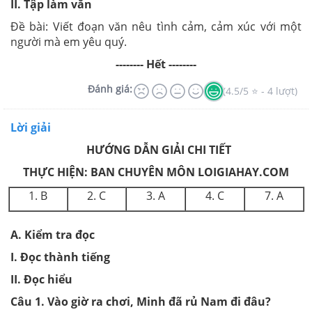
II. Tập làm văn
Đề bài: Viết đoạn văn nêu tình cảm, cảm xúc với một
người mà em yêu quý.
-------- Hết --------
Đánh giá:
(4.5/5 ⭐ - 4 lượt)
Lời giải
HƯỚNG DẪN GIẢI CHI TIẾT
THỰC HIỆN: BAN CHUYÊN MÔN LOIGIAHAY.COM
1. B
2. C
3. A
4. C
7. A
A. Kiểm tra đọc
I. Đọc thành tiếng
II. Đọc hiểu
Câu 1. Vào giờ ra chơi, Minh đã rủ Nam đi đâu?