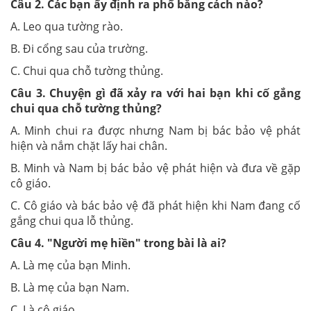
Câu
2
. Các bạn ấy định ra phố bằng cách nào?
A. Leo qua tường rào.
B. Đi cổng sau của trường.
C. Chui qua chỗ tường thủng.
Câu
3
. Chuyện gì đã xảy ra với hai bạn khi cố gắng
chui qua chỗ tường th
ủ
ng?
A. Minh chui ra được nhưng Nam bị bác bảo vệ phát
hiện và nắm chặt lấy hai chân.
B. Minh và Nam bị bác bảo vệ phát hiện và đưa về gặp
cô giáo.
C. Cô giáo và bác bảo vệ đã phát hiện khi Nam đang cố
gắng chui qua lỗ thủng.
Câu
4
. "Người mẹ hiền" trong bài là ai?
A. Là mẹ của bạn Minh.
B. Là mẹ của bạn Nam.
C. Là cô giáo.