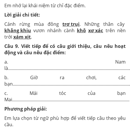
Em nhớ lại khái niệm từ chỉ đặc điểm.
Lời giải chi tiết:
Cánh rừng mùa đông
trơ trụi
. Những thân cây
khẳng khiu
vươn nhánh cành
khô
xơ xác
trên nền
trời
xám xịt
.
Câu
9
.
Viết tiếp để có câu giới thiệu, câu nêu hoạt
động và câu nêu đặc điểm:
a. Nam
là.........................................................................................................
b. Giờ ra chơi, các
bạn.....................................................................................................
c. Mái tóc của bạn
Mai.....................................................................................................
Phương pháp giải:
Em lựa chọn từ ngữ phù hợp để viết tiếp câu theo yêu
cầu.