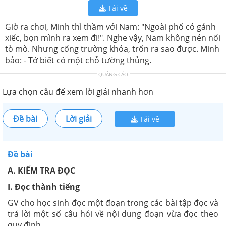
Tải về
Giờ ra chơi, Minh thì thầm với Nam: "Ngoài phố có gánh
xiếc, bọn mình ra xem đi!". Nghe vậy, Nam không nén nổi
tò mò. Nhưng cổng trường khóa, trốn ra sao được. Minh
bảo: - Tớ biết có một chỗ tường thủng.
QUẢNG CÁO
Lựa chọn câu để xem lời giải nhanh hơn
Đề bài
Lời giải
Tải về
Đề bài
A. KIỂM TRA ĐỌC
I. Đọc thành tiếng
GV cho học sinh đọc một đoạn trong các bài tập đọc và
trả lời một số câu hỏi về nội dung đoạn vừa đọc theo
quy định.