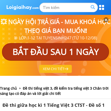
💥 NGÀY HỘI TRẢ GIÁ - MUA KHOÁ HỌC
THEO GIÁ BẠN MUỐN❗
🎯 LỚP 1-12 TẠI TUYENSINH247 (TỪ 10-12/08)
BẮT ĐẦU SAU 1 NGÀY
XEM CHI TIẾT
Trang chủ
Đề thi tiếng việt 3, đề kiểm tra tiếng việt 3 Chân trời
sáng tạo có đáp án và lời giải chi tiết
Đề thi giữa học kì 1 Tiếng Việt 3 CTST - Đề số 1