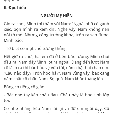
II. Đọc hiểu
NGƯỜI MẸ HIỀN
Giờ ra chơi, Minh thì thầm với Nam: "Ngoài phố có gánh
xiếc, bọn mình ra xem đi!". Nghe vậy, Nam không nén
nổi tò mò. Nhưng cổng trường khóa, trốn ra sao được.
Minh bảo:
- Tớ biết có một chỗ tường thủng.
Hết giờ ra chơi, hai em đã ở bên bức tường. Minh chui
đầu ra. Nam đẩy Minh lọt ra ngoài. Đang đến lượt Nam
cố lách ra thì bác bảo vệ vừa tới, nắm chặt hai chân em:
"Cậu nào đây? Trốn học hả?". Nam vùng vẫy, bác càng
nắm chặt cổ chân Nam. Sợ quá, Nam khóc toáng lên.
Bỗng có tiếng cô giáo:
- Bác nhẹ tay kẻo cháu đau. Cháu này là học sinh lớp
tôi.
Cô nhẹ nhàng kéo Nam lùi lại và đỡ em ngồi dậy. Cô