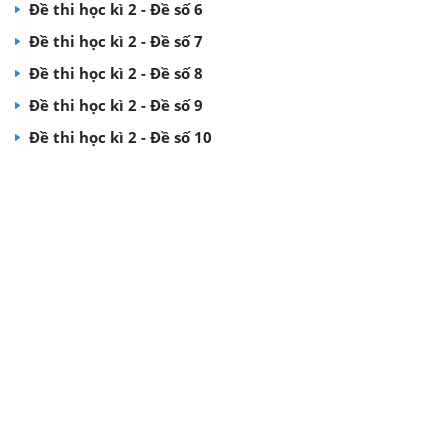
Đề thi học kì 2 - Đề số 6
Đề thi học kì 2 - Đề số 7
Đề thi học kì 2 - Đề số 8
Đề thi học kì 2 - Đề số 9
Đề thi học kì 2 - Đề số 10