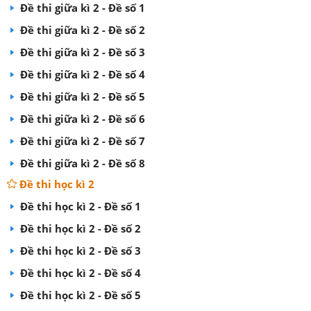
Đề thi giữa kì 2 - Đề số 1
Đề thi giữa kì 2 - Đề số 2
Đề thi giữa kì 2 - Đề số 3
Đề thi giữa kì 2 - Đề số 4
Đề thi giữa kì 2 - Đề số 5
Đề thi giữa kì 2 - Đề số 6
Đề thi giữa kì 2 - Đề số 7
Đề thi giữa kì 2 - Đề số 8
Đề thi học kì 2
Đề thi học kì 2 - Đề số 1
Đề thi học kì 2 - Đề số 2
Đề thi học kì 2 - Đề số 3
Đề thi học kì 2 - Đề số 4
Đề thi học kì 2 - Đề số 5