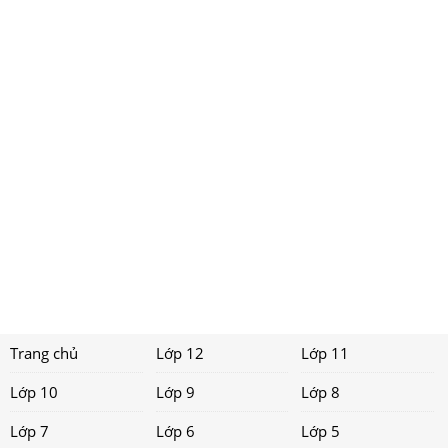
Trang chủ
Lớp 12
Lớp 11
Lớp 10
Lớp 9
Lớp 8
Lớp 7
Lớp 6
Lớp 5