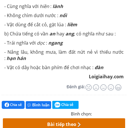
- Cùng nghĩa với
hiền
:
lành
- Không chìm dưới nước :
nổi
- Vật dùng để cắt cỏ, gặt lúa :
liềm
b) Chứa tiếng có vần
an
hay
ang
, có nghĩa như sau :
- Trái nghĩa với
dọc
:
ngang
- Nắng lâu, không mưa, làm đất nứt nẻ vì thiếu nước
:
hạn hán
- Vật có dây hoặc bàn phím để chơi nhạc :
đàn
Loigiaihay.com
Đánh giá:
Chia sẻ
Chia sẻ
Bình luận
Bình chọn:
Bài tiếp theo