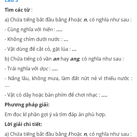
Tìm các từ
:
a) Chứa tiếng bắt đầu bằng
l
hoặc
n
, có nghĩa như sau :
- Cùng nghĩa với
hiền
:
....
- Không chìm dưới nước :
...
- Vật dùng để cắt cỏ, gặt lúa :
...
b) Chứa tiếng có vần
an
hay
ang
, có nghĩa như sau :
- Trái nghĩa với
dọc
:
....
- Nắng lâu, không mưa, làm đất nứt nẻ vì thiếu nước :
....
- Vật có dây hoặc bàn phím để chơi nhạc :
....
Phương pháp giải:
Em đọc kĩ phần gợi ý và tìm đáp án phù hợp.
Lời giải chi tiết:
a) Chứa tiếng bắt đầu bằng
l
hoặc
n
, có nghĩa như sau :