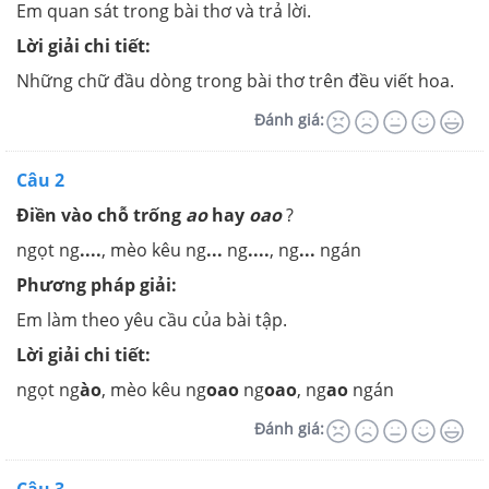
Em quan sát trong bài thơ và trả lời.
Lời giải chi tiết:
Những chữ đầu dòng trong bài thơ trên đều viết hoa.
Đánh giá:
Câu 2
Điền vào chỗ trống
ao
hay
oao
?
ngọt ng
....
, mèo kêu ng
...
ng
....
, ng
...
ngán
Phương pháp giải:
Em làm theo yêu cầu của bài tập.
Lời giải chi tiết:
ngọt ng
ào
, mèo kêu ng
oao
ng
oao
, ng
ao
ngán
Đánh giá:
Câu 3