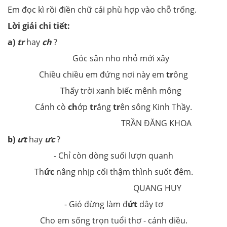
Em đọc kì rồi điền chữ cái phù hợp vào chỗ trống.
Lời giải chi tiết:
a)
tr
hay
ch
?
Góc sân nho nhỏ mới xây
Chiều chiều em đứng nơi này em
tr
ông
Thấy trời xanh biếc mênh mông
Cánh cò
ch
ớp
tr
ắng
tr
ên sông Kinh Thầy.
TRẦN ĐĂNG KHOA
b)
ưt
hay
ưc
?
- Chỉ còn dòng suối lượn quanh
Th
ức
nâng nhịp cối thậm thình suốt đêm.
QUANG HUY
- Gió đừng làm đ
ứt
dây tơ
Cho em sống trọn tuổi thơ - cánh diều.