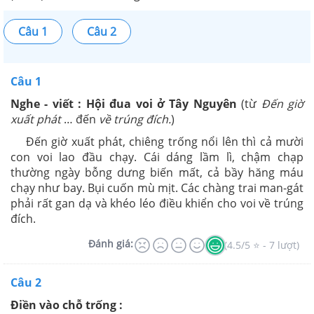
Câu 1
Câu 2
Câu 1
Nghe - viết : Hội đua voi ở Tây Nguyên
(từ
Đến giờ
xuất phát
… đến
về trúng đích.
)
Đến giờ xuất phát, chiêng trống nổi lên thì cả mười
con voi lao đầu chạy. Cái dáng lầm lì, chậm chạp
thường ngày bỗng dưng biến mất, cả bầy hăng máu
chạy như bay. Bụi cuốn mù mịt. Các chàng trai man-gát
phải rất gan dạ và khéo léo điều khiển cho voi về trúng
đích.
Đánh giá:
(4.5/5 ⭐ - 7 lượt)
Câu 2
Điền vào chỗ trống :