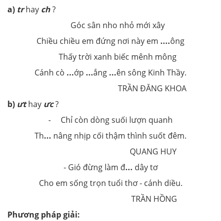
a)
tr
hay
ch
?
Góc sân nho nhỏ mới xây
Chiều chiều em đứng nơi này em
....
ông
Thấy trời xanh biếc mênh mông
Cánh cò
...
ớp
...
ắng
...
ên sông Kinh Thầy.
TRẦN ĐĂNG KHOA
b)
ưt
hay
ưc
?
- Chỉ còn dòng suối lượn quanh
Th
...
nâng nhịp cối thậm thình suốt đêm.
QUANG HUY
- Gió đừng làm đ
...
dây tơ
Cho em sống trọn tuổi thơ - cánh diều.
TRẦN HỒNG
Phương pháp giải: