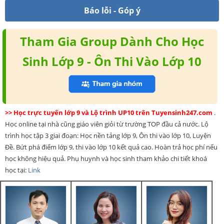
Báo lỗi - Góp ý
Tham Gia Group Dành Cho Học
Sinh Lớp 9 - Ôn Thi Vào Lớp 10
>> Học trực tuyến lớp 9 và Lộ trình UP10 trên Tuyensinh247.com
.
Học online tại nhà cũng giáo viên giỏi từ trường TOP đầu cả nước. Lộ
trình học tập 3 giai đoạn: Học nền tảng lớp 9, Ôn thi vào lớp 10, Luyện
Đề. Bứt phá điểm lớp 9, thi vào lớp 10 kết quả cao. Hoàn trả học phí nếu
học không hiệu quả. Phụ huynh và học sinh tham khảo chi tiết khoá
học tại:
Link