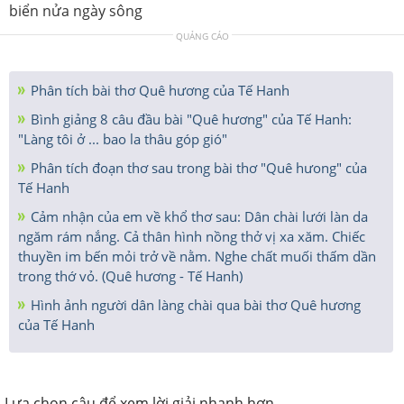
biển nửa ngày sông
QUẢNG CÁO
Phân tích bài thơ Quê hương của Tế Hanh
Bình giảng 8 câu đầu bài "Quê hương" của Tế Hanh:
"Làng tôi ở ... bao la thâu góp gió"
Phân tích đoạn thơ sau trong bài thơ "Quê hưong" của
Tế Hanh
Cảm nhận của em về khổ thơ sau: Dân chài lưới làn da
ngăm rám nắng. Cả thân hình nồng thở vị xa xăm. Chiếc
thuyền im bến mỏi trở về nằm. Nghe chất muối thấm dần
trong thớ vỏ. (Quê hương - Tế Hanh)
Hình ảnh người dân làng chài qua bài thơ Quê hương
của Tế Hanh
Lựa chọn câu để xem lời giải nhanh hơn