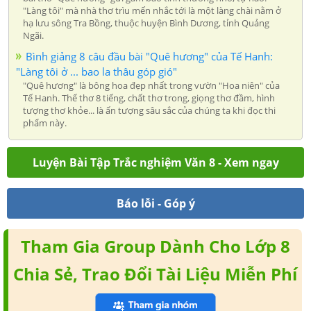
"Làng tôi" mà nhà thơ trìu mến nhắc tới là một làng chài nằm ở
hạ lưu sông Tra Bồng, thuộc huyện Bình Dương, tỉnh Quảng
Ngãi.
Bình giảng 8 câu đầu bài "Quê hương" của Tế Hanh:
"Làng tôi ở ... bao la thâu góp gió"
"Quê hương" là bông hoa đẹp nhất trong vườn "Hoa niên" của
Tế Hanh. Thể thơ 8 tiếng, chất thơ trong, giọng thơ đầm, hình
tượng thơ khỏe... là ấn tượng sâu sắc của chúng ta khi đọc thi
phẩm này.
Luyện Bài Tập Trắc nghiệm Văn 8 - Xem ngay
Báo lỗi - Góp ý
Tham Gia Group Dành Cho Lớp 8
Chia Sẻ, Trao Đổi Tài Liệu Miễn Phí