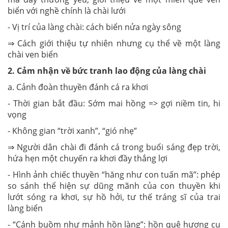
biển với nghề chính là chài lưới
- Vị trí của làng chài: cách biển nửa ngày sông
⇒ Cách giới thiệu tự nhiên nhưng cụ thể về một làng
chài ven biển
2. Cảm nhận về bức tranh lao động của làng chài
a. Cảnh đoàn thuyền đánh cá ra khơi
- Thời gian bắt đầu: Sớm mai hồng => gợi niềm tin, hi
vọng
- Không gian “trời xanh”, “gió nhẹ”
⇒ Người dân chài đi đánh cá trong buổi sáng đẹp trời,
hứa hẹn một chuyến ra khơi đầy thắng lợi
- Hình ảnh chiếc thuyền “hăng như con tuấn mã”: phép
so sánh thể hiện sự dũng mãnh của con thuyền khi
lướt sóng ra khơi, sự hồ hởi, tư thế tráng sĩ của trai
làng biển
- “Cánh buồm như mảnh hồn làng”: hồn quê hương cụ