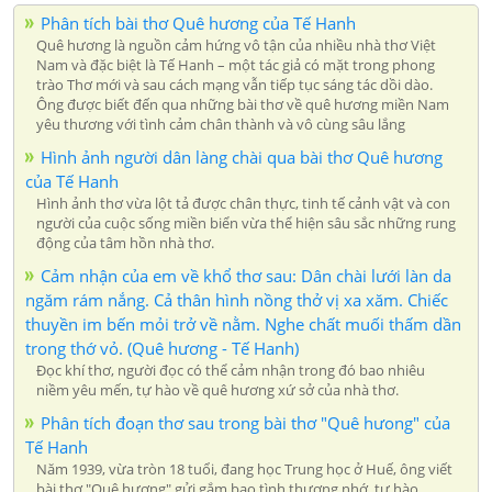
Phân tích bài thơ Quê hương của Tế Hanh
Quê hương là nguồn cảm hứng vô tận của nhiều nhà thơ Việt
Nam và đặc biệt là Tế Hanh – một tác giả có mặt trong phong
trào Thơ mới và sau cách mạng vẫn tiếp tục sáng tác dồi dào.
Ông được biết đến qua những bài thơ về quê hương miền Nam
yêu thương với tình cảm chân thành và vô cùng sâu lắng
Hình ảnh người dân làng chài qua bài thơ Quê hương
của Tế Hanh
Hình ảnh thơ vừa lột tả được chân thực, tinh tế cảnh vật và con
người của cuộc sống miền biển vừa thể hiện sâu sắc những rung
động của tâm hồn nhà thơ.
Cảm nhận của em về khổ thơ sau: Dân chài lưới làn da
ngăm rám nắng. Cả thân hình nồng thở vị xa xăm. Chiếc
thuyền im bến mỏi trở về nằm. Nghe chất muối thấm dần
trong thớ vỏ. (Quê hương - Tế Hanh)
Đọc khí thơ, người đọc có thể cảm nhận trong đó bao nhiêu
niềm yêu mến, tự hào về quê hương xứ sở của nhà thơ.
Phân tích đoạn thơ sau trong bài thơ "Quê hưong" của
Tế Hanh
Năm 1939, vừa tròn 18 tuổi, đang học Trung học ở Huế, ông viết
bài thơ "Quê hương" gửi gắm bao tình thương nhớ, tự hào.