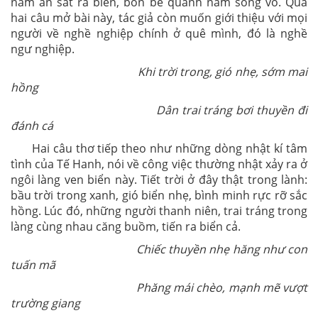
nằm ăn sát ra biển, bốn bề quanh năm sóng vỗ. Qua
hai câu mở bài này, tác giả còn muốn giới thiệu với mọi
người về nghề nghiệp chính ở quê mình, đó là nghề
ngư nghiệp.
Khi trời trong, gió nhẹ, sớm mai
hồng
Dân trai tráng bơi thuyền đi
đánh cá
Hai câu thơ tiếp theo như những dòng nhật kí tâm
tình của Tế Hanh, nói về công việc thường nhật xảy ra ở
ngôi làng ven biển này. Tiết trời ở đây thật trong lành:
bầu trời trong xanh, gió biển nhẹ, bình minh rực rỡ sắc
hồng. Lúc đó, những người thanh niên, trai tráng trong
làng cùng nhau căng buồm, tiến ra biển cả.
Chiếc thuyền nhẹ hăng như con
tuấn mã
Phăng mái chèo, mạnh mẽ vượt
trường giang