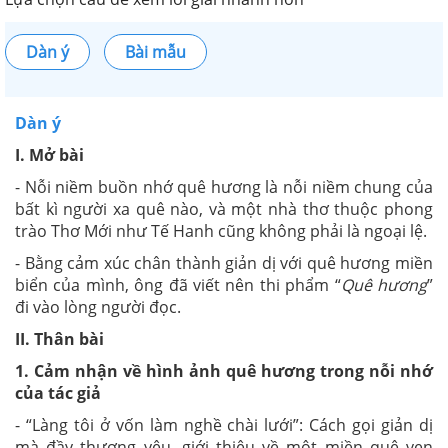
Dàn ý
Bài mẫu
Dàn ý
I. Mở bài
- Nỗi niềm buồn nhớ quê hương là nỗi niềm chung của
bất kì người xa quê nào, và một nhà thơ thuộc phong
trào Thơ Mới như Tế Hanh cũng không phải là ngoại lệ.
- Bằng cảm xúc chân thành giản dị với quê hương miền
biển của mình, ông đã viết nên thi phẩm “
Quê hương
”
đi vào lòng người đọc.
II. Thân bài
1. Cảm nhận về hình ảnh quê hương trong nỗi nhớ
của tác giả
- “Làng tôi ở vốn làm nghề chài lưới”: Cách gọi giản dị
mà đầy thương yêu, giới thiệu về một miền quê ven