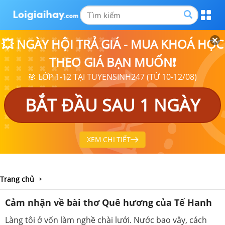
💥 NGÀY HỘI TRẢ GIÁ - MUA KHOÁ HỌC
THEO GIÁ BẠN MUỐN❗
🎯 LỚP 1-12 TẠI TUYENSINH247 (TỪ 10-12/08)
BẮT ĐẦU SAU 1 NGÀY
XEM CHI TIẾT
Trang chủ
Cảm nhận về bài thơ Quê hương của Tế Hanh
Làng tôi ở vốn làm nghề chài lưới. Nước bao vây, cách