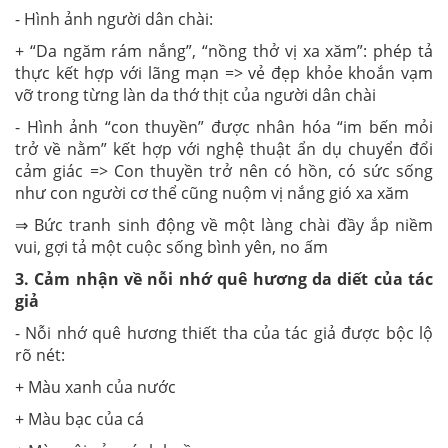
- Hình ảnh người dân chài:
+ “Da ngăm rám nắng”, “nồng thở vị xa xăm”: phép tả
thực kết hợp với lãng mạn => vẻ đẹp khỏe khoắn vạm
vỡ trong từng làn da thớ thịt của người dân chài
- Hình ảnh “con thuyền” được nhân hóa “im bến mỏi
trở về nằm” kết hợp với nghệ thuật ẩn dụ chuyển đổi
cảm giác => Con thuyền trở nên có hồn, có sức sống
như con người cơ thể cũng nuộm vị nắng gió xa xăm
⇒ Bức tranh sinh động về một làng chài đầy ắp niềm
vui, gợi tả một cuộc sống bình yên, no ấm
3. Cảm nhận về nỗi nhớ quê hương da diết của tác
giả
- Nỗi nhớ quê hương thiết tha của tác giả được bộc lộ
rõ nét:
+ Màu xanh của nước
+ Màu bạc của cá