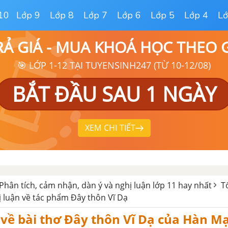
10
Lớp 9
Lớp 8
Lớp 7
Lớp 6
Lớp 5
Lớp 4
Lớ
RẢ GIÁ - MUA KHOÁ HỌC THEO
🎯 LỚP 1-12 TẠI TUYENSINH247 (TỪ 10-12/08)
BẮT ĐẦU SAU 1 NGÀY
XEM CHI TIẾT
Phân tích, cảm nhận, dàn ý và nghị luận lớp 11 hay nhất
T
ị luận về tác phẩm Đây thôn Vĩ Dạ
ề bài thơ Đây thôn Vĩ Dạ của Hàn Mạ