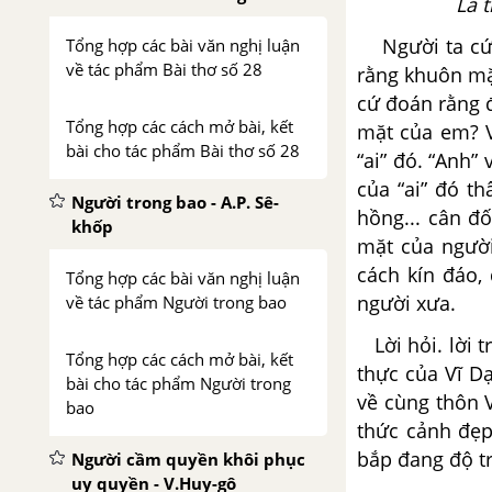
Lá 
Người ta cứ t
Tổng hợp các bài văn nghị luận
về tác phẩm Bài thơ số 28
rằng khuôn mặ
cứ đoán rằng 
Tổng hợp các cách mở bài, kết
mặt của em? V
bài cho tác phẩm Bài thơ số 28
“ai” đó. “Anh
của “ai” đó t
Người trong bao - A.P. Sê-
hồng... cân đ
khốp
mặt của người
cách kín đáo,
Tổng hợp các bài văn nghị luận
người xưa.
về tác phẩm Người trong bao
Lời hỏi. lời 
Tổng hợp các cách mở bài, kết
thực của Vĩ D
bài cho tác phẩm Người trong
về cùng thôn 
bao
thức cảnh đẹp
bắp đang độ tr
Người cầm quyền khôi phục
uy quyền - V.Huy-gô