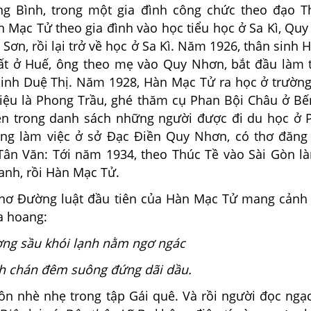
ng Bình, trong một gia đình công chức theo đạo T
 Mạc Tử theo gia đình vào học tiểu học ở Sa Kì, Quy
Sơn, rồi lại trở về học ở Sa Kì. Năm 1926, thân sinh
ất ở Huế, ông theo mẹ vào Quy Nhơn, bắt đầu làm
Minh Duệ Thị. Năm 1928, Hàn Mạc Tử ra học ở trường 
hiệu là Phong Trầu, ghé thăm cụ Phan Bội Châu ở B
ên trong danh sách những người được đi du học ở
ông làm việc ở sở Đạc Điền Quy Nhơn, có thơ đăng
ân Văn: Tới năm 1934, theo Thúc Tề vào Sài Gòn là
anh, rồi Hàn Mạc Tử.
ơ Đường luật đầu tiên của Hàn Mạc Tử mang cảnh
a hoang:
ng sầu khói lạnh nằm ngơ ngác
h chán đêm suông đứng dãi dầu.
nhè nhẹ trong tập Gái quê. Và rồi người đọc ngạc