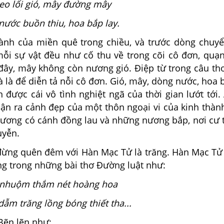
eo lối gió, mây đường mây
ước buồn thiu, hoa bắp lay.
h của miền quê trong chiều, và trước dòng chuyể
 mỗi sự vật đều như cố thu về trong cõi cô đơn, quạ
 đây, mây không còn nương gió. Điệp từ trong câu th
là để diễn tả nỗi cô đơn. Gió, mây, dòng nước, hoa 
được cái vô tình nghiệt ngã của thời gian lướt tới.
nhận ra cảnh đẹp của một thôn ngoại vi của kinh thà
ương có cánh đồng lau và những nương bắp, nơi cư t
uyễn.
ng quên đêm với Hàn Mạc Tử là trăng. Hàn Mạc Tử 
ng trong những bài thơ Đường luật như:
 nhuộm thắm nét hoàng hoa
ẫm trăng lồng bóng thiết tha...
ẽn lẽn như: