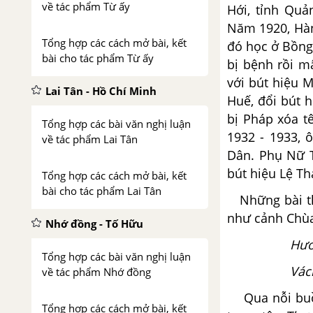
về tác phẩm Từ ấy
Hới, tỉnh Quả
Năm 1920, Hàn
Tổng hợp các cách mở bài, kết
đó học ở Bồng 
bài cho tác phẩm Từ ấy
bị bệnh rồi m
với bút hiệu 
Lai Tân - Hồ Chí Minh
Huế, đổi bút 
bị Pháp xóa t
Tổng hợp các bài văn nghị luận
1932 - 1933, 
về tác phẩm Lai Tân
Dân. Phụ Nữ T
bút hiệu Lệ Th
Tổng hợp các cách mở bài, kết
bài cho tác phẩm Lai Tân
Những bài th
như cảnh Chù
Nhớ đồng - Tố Hữu
Hươ
Tổng hợp các bài văn nghị luận
Vác
về tác phẩm Nhớ đồng
Qua nỗi buồn 
Tổng hợp các cách mở bài, kết