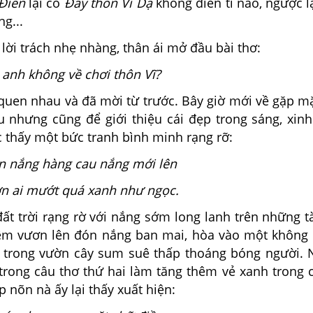
Điên
lại có
Đây thôn Vĩ Dạ
không điên tí nào, ngược l
ng...
ời trách nhẹ nhàng, thân ái mở đầu bài thơ:
 anh không về chơi thôn Vĩ?
uen nhau và đã mời từ trước. Bây giờ mới về gặp mặt
u nhưng cũng để giới thiệu cái đẹp trong sáng, xinh
 thấy một bức tranh bình minh rạng rỡ:
n nắng hàng cau nắng mới lên
n ai mướt quá xanh như ngọc.
t trời rạng rờ với nắng sớm long lanh trên những t
m vươn lên đón nắng ban mai, hòa vào một không
 trong vườn cây sum suê thấp thoáng bóng người. 
 trong câu thơ thứ hai làm tăng thêm vẻ xanh trong 
 nõn nà ấy lại thấy xuất hiện: