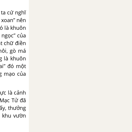
ta cứ nghĩ
i xoan” nên
ó là khuôn
ư ngọc” của
t chữ điền
môi, gò má
g là khuôn
“ai” đó một
ng mạo của
hực là cảnh
 Mạc Tử đã
 ấy, thưởng
a khu vườn