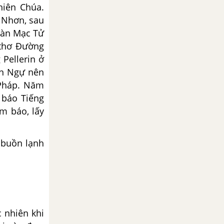
hiên Chúa.
 Nhơn, sau
 Hàn Mạc Tử
 thơ Đường
Pellerin ở
ến Ngự nên
 Pháp. Năm
 báo Tiếng
m báo, lấy
 buồn lạnh
 nhiên khi