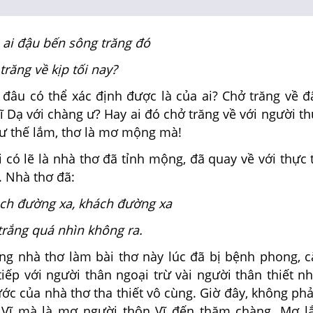
ai đậu bến sông trăng đó
trăng về kịp tối nay?
âu có thể xác định được là của ai? Chở trăng về đ
ĩ Dạ với chàng ư? Hay ai đó chở trăng về với người 
hư thế lắm, thơ là mơ mộng mà!
có lẽ là nhà thơ đã tỉnh mộng, đã quay về với thực 
. Nhà thơ đã:
ch đường xa, khách đường xa
rắng quá nhìn không ra.
nhà thơ làm bài thơ này lúc đã bị bệnh phong, c
iếp với người thân ngoại trừ vài người thân thiết nh
c của nhà thơ tha thiết vô cùng. Giờ đây, không ph
 Vĩ mà là mơ người thôn Vĩ đến thăm chàng. Mơ 