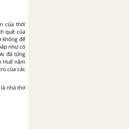
n của thời
nh quẽ của
ơ không để
bắp như có
 Ai đã từng
nh Huế nằm
rú của các
là nhà thơ