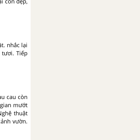
ại còn đẹp,
. nhắc lại
 tươi. Tiếp
àu cau còn
 gian mướt
Nghệ thuật
cảnh vườn.