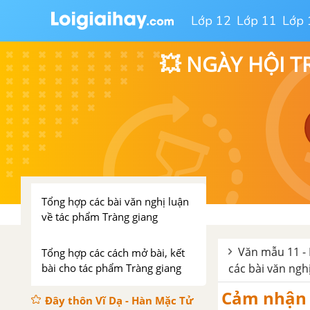
bài cho tác phẩm Hầu trời
Lớp 12
Lớp 11
Lớp 
Vội vàng - Xuân Diệu
💥 NGÀY HỘI T
Tổng hợp các bài văn nghị luận
về tác phẩm Vội vàng
Tổng hợp các cách mở bài, kết
bài cho tác phẩm Vội vàng
Tràng Giang - Huy Cận
Tổng hợp các bài văn nghị luận
về tác phẩm Tràng giang
Văn mẫu 11 - 
Tổng hợp các cách mở bài, kết
bài cho tác phẩm Tràng giang
các bài văn ngh
Cảm nhận v
Đây thôn Vĩ Dạ - Hàn Mặc Tử