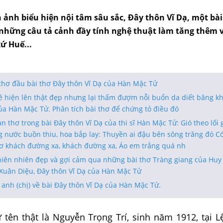
 ảnh biểu hiện nội tâm sâu sắc, Đây thôn Vĩ Dạ, một bài
 những câu tả cảnh đầy tính nghệ thuật làm tăng thêm 
ứ Huế...
 thơ đầu bài thơ Đây thôn Vĩ Dạ của Hàn Mặc Tử
 hiện lên thật đẹp nhưng lại thấm đượm nỗi buổn da diết bâng k
ủa Hàn Mặc Tử. Phân tích bài thơ để chứng tỏ điều đó
n thơ trong bài Đây thôn Vĩ Dạ của thi sĩ Hàn Mặc Tử: Gió theo lối 
 nước buồn thiu, hoa bắp lay: Thuyền ai đậu bên sông trăng đó Có
Mơ khách đường xa, khách đường xa, Áo em trắng quá nh
iên nhiên đẹp và gợi cảm qua những bài thơ Tràng giang của Huy
 Xuân Diệu, Đây thôn Vĩ Dạ của Hàn Mặc Tử
anh (chị) về bài Đây thôn Vĩ Dạ của Hàn Mặc Tử.
n thật là Nguyễn Trọng Trí, sinh năm 1912, tại L