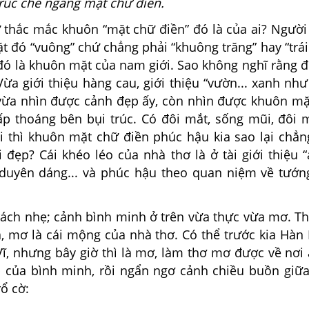
trúc che ngang mặt chữ điền.
hắc mắc khuôn “mặt chữ điền” đó là của ai? Người 
t đó “vuông” chứ chẳng phải “khuông trăng” hay “trá
đó là khuôn mặt của nam giới. Sao không nghĩ rằng đ
ừa giới thiệu hàng cau, giới thiệu “vườn... xanh nh
” vừa nhìn được cảnh đẹp ấy, còn nhìn được khuôn mặ
hấp thoáng bên bụi trúc. Có đôi mắt, sống mũi, đôi 
ối thì khuôn mặt chữ điền phúc hậu kia sao lại chẳn
 đẹp? Cái khéo léo của nhà thơ là ở tài giới thiệu 
 duyên dáng... và phúc hậu theo quan niệm về tướ
trách nhẹ; cảnh bình minh ở trên vừa thực vừa mơ. T
ạ, mơ là cái mộng của nhà thơ. Có thể trước kia Hàn
Vĩ, nhưng bây giờ thì là mơ, làm thơ mơ được về nơi
 của bình minh, rồi ngẩn ngơ cảnh chiều buồn giữ
ổ cờ: