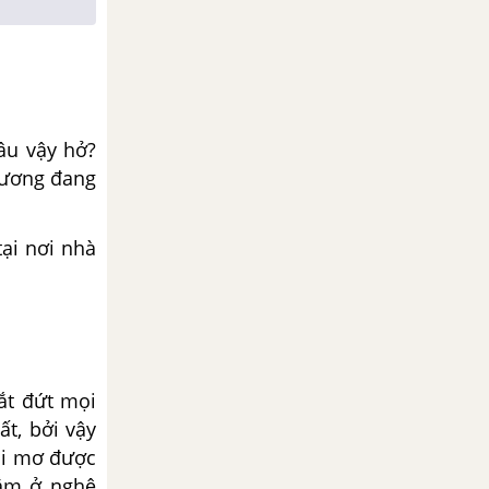
âu vậy hở?
thương đang
tại nơi nhà
ắt đứt mọi
ất, bởi vậy
ải mơ được
lắm ở nghệ