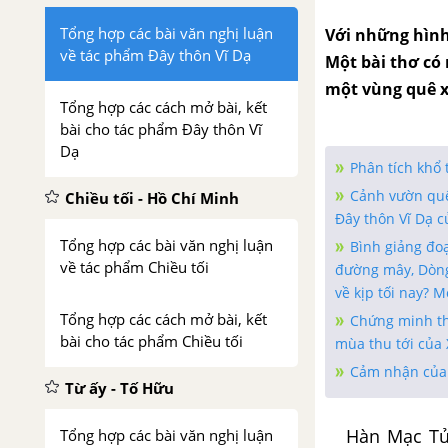
Tổng hợp các bài văn nghị luận
Với những hình
về tác phẩm Đây thôn Vĩ Dạ
Một bài thơ có
một vùng quê x
Tổng hợp các cách mở bài, kết
bài cho tác phẩm Đây thôn Vĩ
Dạ
Phân tích khổ
Cảnh vườn quê
Chiều tối - Hồ Chí Minh
Đây thôn Vĩ Dạ c
Tổng hợp các bài văn nghị luận
Bình giảng đoạ
về tác phẩm Chiều tối
đường mây, Dòng
về kịp tối nay? 
Tổng hợp các cách mở bài, kết
Chứng minh th
bài cho tác phẩm Chiều tối
mùa thu tới của
Cảm nhận của 
Từ ấy - Tố Hữu
Hàn Mạc Tử tê
Tổng hợp các bài văn nghị luận