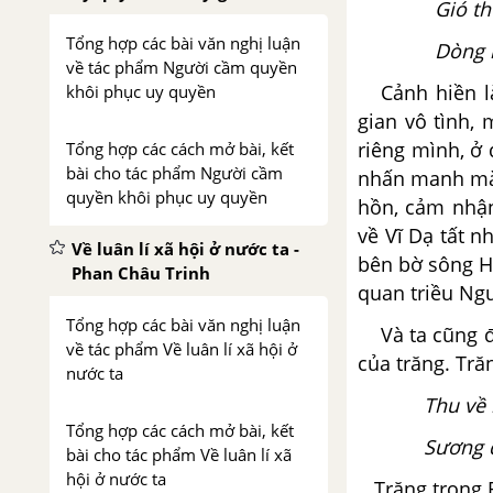
Gió th
Tổng hợp các bài văn nghị luận
Dòng n
về tác phẩm Người cầm quyền
Cảnh hiền làn
khôi phục uy quyền
gian vô tình,
riêng mình, ở
Tổng hợp các cách mở bài, kết
bài cho tác phẩm Người cầm
nhấn manh mà 
quyền khôi phục uy quyền
hồn, cảm nhận 
về Vĩ Dạ tất 
Về luân lí xã hội ở nước ta -
bên bờ sông H
Phan Châu Trinh
quan triều Ng
Tổng hợp các bài văn nghị luận
Và ta cũng đừ
về tác phẩm Về luân lí xã hội ở
của trăng. Tră
nước ta
Thu về
Tổng hợp các cách mở bài, kết
Sương d
bài cho tác phẩm Về luân lí xã
hội ở nước ta
Trăng trong B