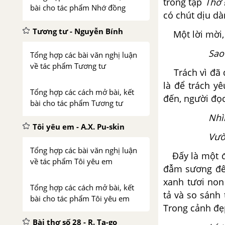
trong tập
Thơ 
bài cho tác phẩm Nhớ đồng
có chút dịu dà
Tương tư - Nguyễn Bính
Một lời mời, l
Sao
Tổng hợp các bài văn nghị luận
về tác phẩm Tương tư
Trách vì đã q
là để trách yê
Tổng hợp các cách mở bài, kết
đến, người đọc
bài cho tác phẩm Tương tư
Nhì
Tôi yêu em - A.X. Pu-skin
Vườ
Tổng hợp các bài văn nghị luận
Đấy là một đấ
về tác phẩm Tôi yêu em
đẫm sương đê
xanh tươi non
Tổng hợp các cách mở bài, kết
tả và so sánh
bài cho tác phẩm Tôi yêu em
Trong cảnh đẹp
Bài thơ số 28 - R. Ta-go