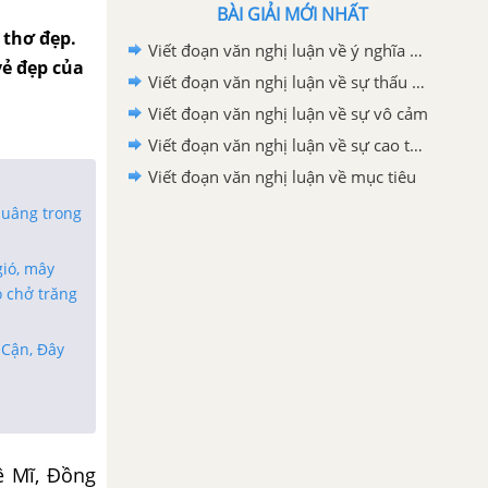
BÀI GIẢI MỚI NHẤT
 thơ đẹp.
Viết đoạn văn nghị luận về ý nghĩa của việc tìm ra niềm đam mê thực sự của chính mình trong cuộc sống.
vẻ đẹp của
Viết đoạn văn nghị luận về sự thấu cảm
Viết đoạn văn nghị luận về sự vô cảm
Viết đoạn văn nghị luận về sự cao thượng
Viết đoạn văn nghị luận về mục tiêu
huâng trong
gió, mây
 chở trăng
 Cận, Đây
ệ Mĩ, Đồng