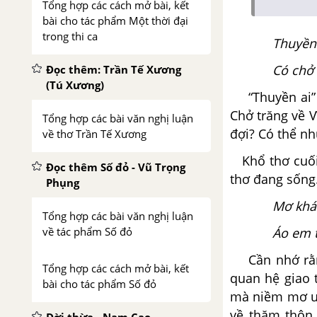
Tổng hợp các cách mở bài, kết
bài cho tác phẩm Một thời đại
trong thi ca
Thuyền 
Có chở 
Đọc thêm: Trần Tế Xương
(Tú Xương)
“Thuyền ai” đ
Chở trăng về V
Tổng hợp các bài văn nghị luận
đợi? Có thể n
về thơ Trần Tế Xương
Khổ thơ cuối 
Đọc thêm Số đỏ - Vũ Trọng
thơ đang sống
Phụng
Mơ khá
Tổng hợp các bài văn nghị luận
về tác phẩm Số đỏ
Áo em t
Cần nhớ rằng 
Tổng hợp các cách mở bài, kết
quan hệ giao t
bài cho tác phẩm Số đỏ
mà niềm mơ ướ
về thăm thôn