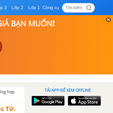
p 3
Lớp 2
Lớp 1
Công cụ
 GIÁ BẠN MUỐN❗
TẢI APP ĐỂ XEM OFFLINE
ổng hợp
c Tử.