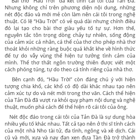
Bài thơ “Hầu Trời” đã kết tinh cái tôi của Tàn Đà.
Nhưng không chỉ trên phương diện nội dung, những
nét độc đáo và mới mẻ còn làm nên cái tôi trong nghệ
thuật. Có lẽ “Hầu Trời” có vẻ quá dài nhưng chính điều
đó lại tạo cho bài thơ giàu yếu tố tự sự. Hơn thế,
nguyên tắc tôn trọng dòng chảy tự nhiên, sống động
của cảm xúc cá nhân, cá thể của thơ cho phép nhà thơ
thoát khỏi những ràng buộc quá khắt khe về hình thức
để tự do vẫy vùng thể hiện tư tưởng tình cảm của
mình. Thể thơ thất ngôn trường thiên được viết một
cách phóng túng, tự do theo cá tính riêng của nhà thơ.
Bên cạnh đó, “Hầu Trời” còn đáng chú ý với hiện
tượng chia khổ, các khổ có độ dài khác nhau tạo nên
cảm xúc tự do và nét mới trong thơ văn. Cách thể hiện
của Tản Đà đã vượt ra khỏi quy phạm nội dung và nghệ
thuật, muốn phá cách để thể hiện rõ cái tôi của ông.
Nét độc đáo trong cái tôi của Tản Đà là sự dung hòa
nhiều yếu tố khác nhau. Tất cả tạo nên ở thi sĩ tính cách
của một nhà Nho tài tử, đa tình, ngông và xê dịch. Cái
cũ và mới, xưa và nay đan xen đưa Tàn Đà trở thành