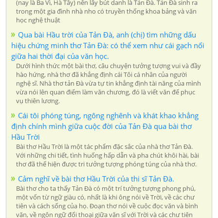
(nay là Ba Vì, Hà Tây) nên lấy bút danh là Tản Đà. Tản Đà sinh ra
trong một gia đình nhà nho có truyền thống khoa bảng và văn
học nghệ thuật
Qua bài Hầu trời của Tản Đà, anh (chị) tìm những dấu
hiệu chứng minh thơ Tản Đà: có thể xem như cái gạch nối
giữa hai thời đại của văn học.
Dưới hình thức một bài thơ, câu chuyện tưởng tượng vui và đầy
hào hứng, nhà thơ đã khẳng định cái Tôi cá nhân của người
nghệ sĩ. Nhà thơ tản Đà vừa tự tin khẳng định tài năng của mình
vừa nói lên quan điểm làm văn chương, đó là viết văn để phục
vụ thiên lương.
Cái tôi phóng túng, ngông nghênh và khát khao khẳng
định chính mình giữa cuộc đời của Tản Đà qua bài thơ
Hầu Trời
Bài thơ Hầu Trời là một tác phẩm đặc sắc của nhà thơ Tản Đà.
Với những chi tiết, tình huống hấp dẫn và pha chút khôi hài, bài
thơ đã thể hiện được tri tưởng tượng phóng túng của nhà thơ.
Cảm nghĩ về bài thơ Hầu Trời của thi sĩ Tản Đà.
Bài thơ cho ta thấy Tản Đà có một trí tưởng tượng phong phú,
một vốn từ ngữ giàu có, nhất là khi ông nói về Trời, về các chư
tiên và cách sống của họ. Đoạn thơ nói về cuộc đọc văn và bình
văn, về ngôn ngữ đối thoại giữa văn sĩ với Trời và các chư tiên