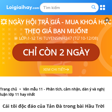
💥 NGÀY HỘI TRẢ GIÁ - MUA KHOÁ HỌC
THEO GIÁ BẠN MUỐN❗
🎯 LỚP 1-12 TẠI TUYENSINH247 (TỪ 10-12/08)
CHỈ CÒN 2 NGÀY
XEM CHI TIẾT
Trang chủ
Văn mẫu 11 - Phân tích, cảm nhận, dàn ý và nghị
luận lớp 11 hay nhất
Cái tôi độc đáo của Tản Đà trong bài Hầu Trời