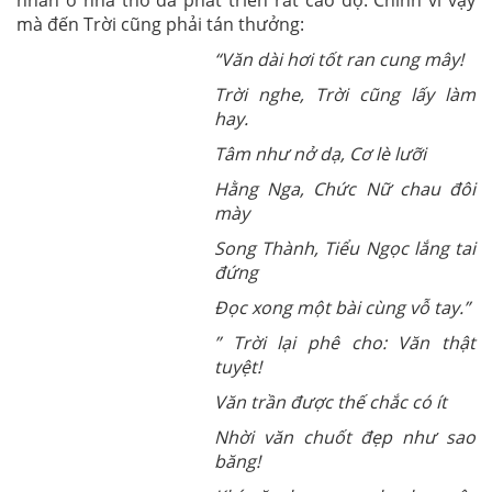
nhân ở nhà thơ đã phát triển rất cao độ. Chính vì vậy
mà đến Trời cũng phải tán thưởng:
“Văn dài hơi tốt ran cung mây!
Trời nghe, Trời cũng lấy làm
hay.
Tâm như nở dạ, Cơ lè lưỡi
Hằng Nga, Chức Nữ chau đôi
mày
Song Thành, Tiểu Ngọc lắng tai
đứng
Đọc xong một bài cùng vỗ tay.”
” Trời lại phê cho: Văn thật
tuyệt!
Văn trần được thế chắc có ít
Nhời văn chuốt đẹp như sao
băng!