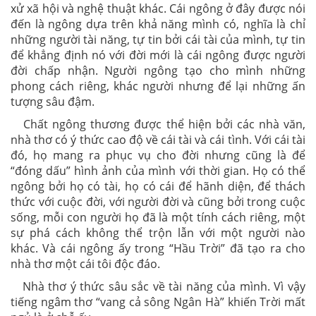
xử xã hội và nghệ thuật khác. Cái ngông ở đây được nói
đến là ngông dựa trên khả năng mình có, nghĩa là chỉ
những người tài năng, tự tin bởi cái tài của mình, tự tin
để khẳng định nó với đời mới là cái ngông được người
đời chấp nhận. Người ngông tạo cho mình những
phong cách riêng, khác người nhưng để lại những ấn
tượng sâu đậm.
Chất ngông thương được thể hiện bởi các nhà văn,
nhà thơ có ý thức cao độ về cái tài và cái tình. Với cái tài
đó, họ mang ra phục vụ cho đời nhưng cũng là để
“đóng dấu” hình ảnh của mình với thời gian. Họ có thể
ngông bởi họ có tài, họ có cái để hãnh diện, để thách
thức với cuộc đời, với người đời và cũng bởi trong cuộc
sống, mỗi con người họ đã là một tính cách riêng, một
sự phá cách không thể trộn lẫn với một người nào
khác. Và cái ngông ấy trong “Hầu Trời” đã tạo ra cho
nhà thơ một cái tôi độc đáo.
Nhà thơ ý thức sâu sắc về tài năng của mình. Vì vậy
tiếng ngâm thơ “vang cả sông Ngân Hà” khiến Trời mất