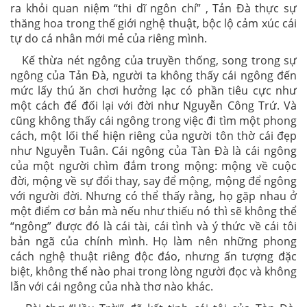
ra khỏi quan niệm “thi dĩ ngôn chí” , Tản Đà thực sự
thăng hoa trong thế giới nghệ thuật, bộc lộ cảm xúc cái
tự do cá nhân mới mẻ của riêng mình.
Kế thừa nét ngông của truyền thống, song trong sự
ngông của Tản Đà, người ta không thấy cái ngông đến
mức lấy thú ăn chơi hưởng lạc có phần tiêu cực như
một cách để đối lại với đời như Nguyễn Công Trứ. Và
cũng không thấy cái ngông trong việc đi tìm một phong
cách, một lối thể hiện riêng của người tôn thờ cái đẹp
như Nguyễn Tuân. Cái ngông của Tàn Đà là cái ngông
của một người chìm đắm trong mộng: mộng về cuộc
đời, mộng về sự đổi thay, say để mộng, mộng để ngông
với người đời. Nhưng có thể thấy rằng, họ gặp nhau ở
một điểm cơ bản mà nếu như thiếu nó thì sẽ không thể
“ngông” được đó là cái tài, cái tình và ý thức về cái tôi
bản ngã của chính mình. Họ làm nên những phong
cách nghệ thuật riêng độc đáo, nhưng ấn tượng đặc
biệt, không thể nào phai trong lòng người đọc và không
lẫn với cái ngông của nhà thơ nào khác.