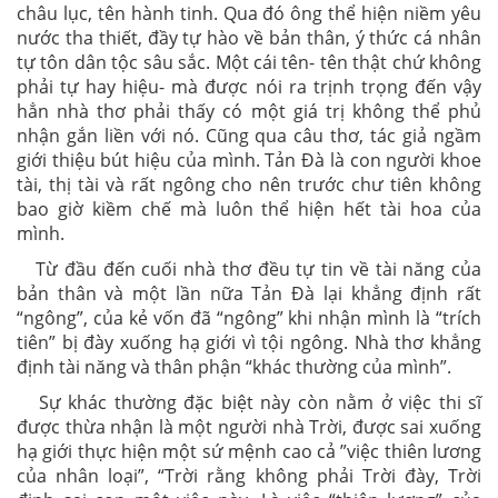
châu lục, tên hành tinh. Qua đó ông thể hiện niềm yêu
nước tha thiết, đầy tự hào về bản thân, ý thức cá nhân
tự tôn dân tộc sâu sắc. Một cái tên- tên thật chứ không
phải tự hay hiệu- mà được nói ra trịnh trọng đến vậy
hẳn nhà thơ phải thấy có một giá trị không thể phủ
nhận gắn liền với nó. Cũng qua câu thơ, tác giả ngầm
giới thiệu bút hiệu của mình. Tản Đà là con người khoe
tài, thị tài và rất ngông cho nên trước chư tiên không
bao giờ kiềm chế mà luôn thể hiện hết tài hoa của
mình.
Từ đầu đến cuối nhà thơ đều tự tin về tài năng của
bản thân và một lần nữa Tản Đà lại khẳng định rất
“ngông”, của kẻ vốn đã “ngông” khi nhận mình là “trích
tiên” bị đày xuống hạ giới vì tội ngông. Nhà thơ khẳng
định tài năng và thân phận “khác thường của mình”.
Sự khác thường đặc biệt này còn nằm ở việc thi sĩ
được thừa nhận là một người nhà Trời, được sai xuống
hạ giới thực hiện một sứ mệnh cao cả ”việc thiên lương
của nhân loại”, “Trời rằng không phải Trời đày, Trời