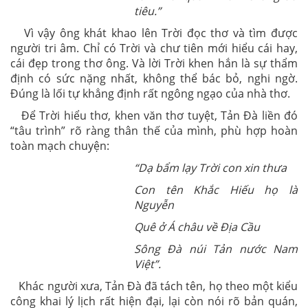
tiêu.”
Vì vậy ông khát khao lên Trời đọc thơ và tìm được
người tri âm. Chỉ có Trời và chư tiên mới hiểu cái hay,
cái đẹp trong thơ ông. Và lời Trời khen hắn là sự thẩm
định có sức nặng nhất, không thể bác bỏ, nghi ngờ.
Đúng là lối tự khẳng định rất ngông ngạo của nhà thơ.
Để Trời hiểu thơ, khen văn thơ tuyệt, Tản Đà liền đó
“tâu trình” rõ ràng thân thế của mình, phù hợp hoàn
toàn mạch chuyện:
“Dạ bẩm lạy Trời con xin thưa
Con tên Khắc Hiếu họ là
Nguyễn
Quê ở Á châu về Địa Cầu
Sông Đà núi Tản nước Nam
Việt”.
Khác người xưa, Tản Đà đã tách tên, họ theo một kiểu
công khai lý lịch rất hiện đại, lại còn nói rõ bản quán,