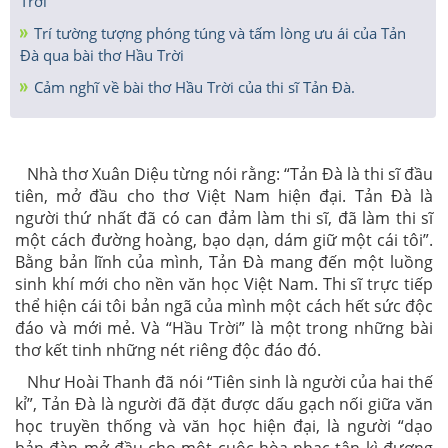
Trời
Trí tường tượng phóng túng và tấm lòng ưu ái của Tản
Đà qua bài thơ Hầu Trời
Cảm nghĩ về bài thơ Hầu Trời của thi sĩ Tản Đà.
Nhà thơ Xuân Diệu từng nói rằng: “Tản Đà là thi sĩ đầu
tiên, mở đầu cho thơ Việt Nam hiện đại. Tản Đà là
người thứ nhất đã có can đảm làm thi sĩ, đã làm thi sĩ
một cách đường hoàng, bạo dạn, dám giữ một cái tôi”.
Bằng bản lĩnh của mình, Tản Đà mang đến một luồng
sinh khí mới cho nền văn học Việt Nam. Thi sĩ trực tiếp
thể hiện cái tôi bản ngã của mình một cách hết sức độc
đáo và mới mẻ. Và “Hầu Trời” là một trong những bài
thơ kết tinh những nét riêng độc đáo đó.
Như Hoài Thanh đã nói “Tiên sinh là người của hai thế
kỉ”, Tản Đà là người đã đặt được dấu gạch nối giữa văn
học truyền thống và văn học hiện đại, là người “dạo