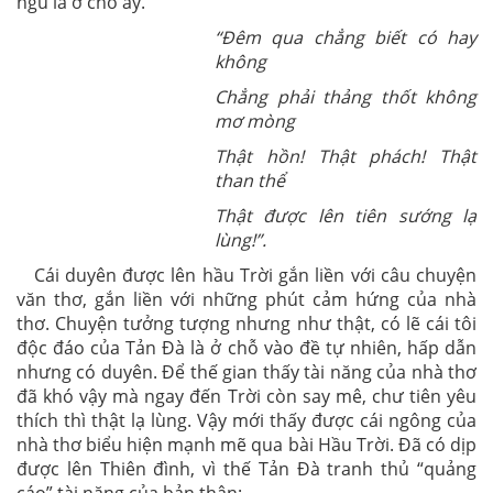
ngủ là ở chỗ ấy.
“Đêm qua chẳng biết có hay
không
Chẳng phải thảng thốt không
mơ mòng
Thật hồn! Thật phách! Thật
than thể
Thật được lên tiên sướng lạ
lùng!”.
Cái duyên được lên hầu Trời gắn liền với câu chuyện
văn thơ, gắn liền với những phút cảm hứng của nhà
thơ. Chuyện tưởng tượng nhưng như thật, có lẽ cái tôi
độc đáo của Tản Đà là ở chỗ vào đề tự nhiên, hấp dẫn
nhưng có duyên. Để thế gian thấy tài năng của nhà thơ
đã khó vậy mà ngay đến Trời còn say mê, chư tiên yêu
thích thì thật lạ lùng. Vậy mới thấy được cái ngông của
nhà thơ biểu hiện mạnh mẽ qua bài Hầu Trời. Đã có dịp
được lên Thiên đình, vì thế Tản Đà tranh thủ “quảng