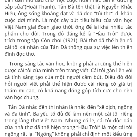
bản đàn mở đầu cho một cuộc hòa nhạc tân kì đương
sắp sửa”(Hoài Thanh). Tản Đà tên thật là Nguyễn Khắc
Hiếu, ông sống khoáng đạt và đã đeo “túi thơ” đi khắp
cuộc đời mình. Là một cây bút tiêu biểu của văn học
Việt Nam giai đoạn giao thời, ông để lại khá nhiều tác
phẩm cho đời. Trong đó đáng kể là “Hầu Trời” được
trích trong tập Còn chơi (1921). Bài thơ đã thể hiện rõ
cái tôi cá nhân của Tản Đà thông qua sự việc lên thiên
đình đọc thơ.
Trong sáng tác văn học, không phải ai cũng thể hiện
được cái tôi của mình trên trang viết. Cái tôi gắn liền với
cá tính sáng tạo của một người cầm bút. Điều đó đòi
hỏi người viết phải thể hiện được cái riêng có giá trị
thẩm mĩ cao, có khả năng đóng góp tích cực cho nền
văn học chung.
Tản Đà nhắc đến thi nhân là nhắc đến “xê dịch, ngông
và đa tình”. Ba yếu tố đủ để làm nên một cái tôi riêng
trong làng thơ Việt Nam. Nhưng có lẽ, cái tôi độc đáo
của nhà thơ đã thể hiện trong “Hầu Trời” là một cái tôi
ngông rất lạ. “Ngông” không phải chỉ định một kiểu ứng