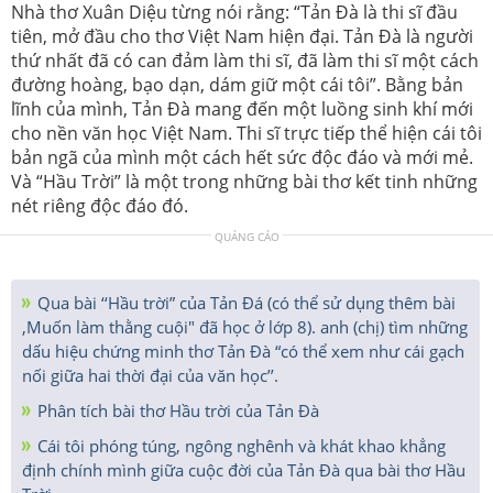
Nhà thơ Xuân Diệu từng nói rằng: “Tản Đà là thi sĩ đầu
tiên, mở đầu cho thơ Việt Nam hiện đại. Tản Đà là người
thứ nhất đã có can đảm làm thi sĩ, đã làm thi sĩ một cách
đường hoàng, bạo dạn, dám giữ một cái tôi”. Bằng bản
lĩnh của mình, Tản Đà mang đến một luồng sinh khí mới
cho nền văn học Việt Nam. Thi sĩ trực tiếp thể hiện cái tôi
bản ngã của mình một cách hết sức độc đáo và mới mẻ.
Và “Hầu Trời” là một trong những bài thơ kết tinh những
nét riêng độc đáo đó.
QUẢNG CÁO
Qua bài ‘‘Hầu trời” của Tản Đá (có thể sử dụng thêm bài
,Muốn làm thằng cuội" đã học ở lớp 8). anh (chị) tìm những
dấu hiệu chứng minh thơ Tản Đà “có thể xem như cái gạch
nối giữa hai thời đại của văn học’’.
Phân tích bài thơ Hầu trời của Tản Đà
Cái tôi phóng túng, ngông nghênh và khát khao khẳng
định chính mình giữa cuộc đời của Tản Đà qua bài thơ Hầu