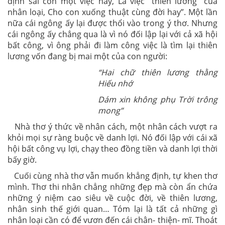
định sai con một việc này, Là việc “thiên lương” của
nhân loại, Cho con xuống thuật cùng đời hay”. Một lần
nữa cái ngông ấy lại được thổi vào trong ý thơ. Nhưng
cái ngông ấy chẳng qua là vì nó đối lập lại với cả xã hội
bất công, vì ông phải đi làm công việc là tìm lại thiên
lương vốn đang bị mai một của con người:
“Hai chữ thiên lương thằng
Hiếu nhớ
Dám xin không phụ Trời trông
mong”
Nhà thơ ý thức về nhân cách, một nhân cách vượt ra
khỏi mọi sự ràng buộc về danh lợi. Nó đối lập với cái xã
hội bất công vụ lợi, chạy theo đồng tiền và danh lợi thời
bấy giờ.
Cuối cùng nhà thơ vẫn muốn khẳng định, tự khen thơ
mình. Thơ thi nhân chẳng những đẹp mà còn ẩn chứa
những ý niệm cao siêu về cuộc đời, về thiên lương,
nhân sinh thế giới quan… Tóm lại là tất cả những gì
nhân loại cần có để vươn đến cái chân- thiện- mĩ. Thoát