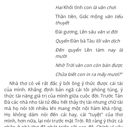
Hai
Khối tình con
là văn chơi
Thần tiền, Giấc mộng
văn tiểu
thuyết
Đài gương, Lên sáu
văn vị đời
Quyển
Đàn bà Tàu
lối văn dịch
Đến quyển
Lên tám
nay là
mười
Nhờ Trời văn con còn bán được
Chửa biết con in ra mấy mươi?”
Nhà thơ có vẻ rất đắc ý bởi ông ý thức được cái tài
của mình. Khẳng định bản ngã cái tôi phóng túng, ý
thức tài năng giá trị của mình giữa cuộc đời. Trước Tản
Đà các nhà nho tài tử đều hết thảy thị tài nhưng chữ tài
mà họ nói tới nhiều khi mang một nội hàm khá rộng.
Họ không dám nói đến cái hay, cái “tuyệt” của thơ
mình, hơn nữa, lại nói trước mặt Trời. Rõ ràng ý thức cá