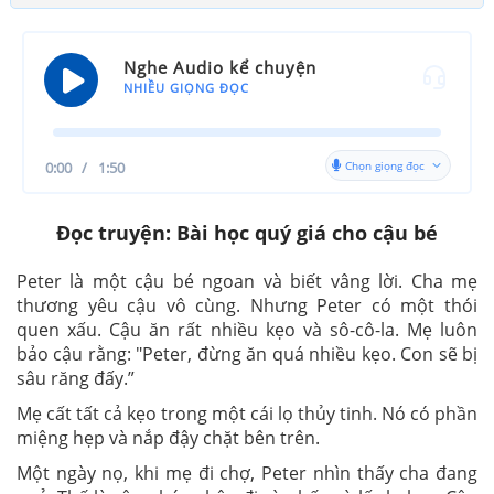
Nghe Audio kể chuyện
NHIỀU GIỌNG ĐỌC
Chọn giọng đọc
0:00
/
1:50
Đọc truyện: Bài học
qu
ý
gi
á
cho cậu bé
Peter là một cậu bé ngoan và biết vâng lời. Cha mẹ
thương yêu cậu vô cùng. Nhưng Peter có một thói
quen xấu. Cậu ăn rất nhiều kẹo và sô-cô-la. Mẹ luôn
bảo cậu rằng: "Peter, đừng ăn quá nhiều kẹo. Con sẽ bị
sâu răng đấy.”
Mẹ cất tất cả kẹo trong một cái lọ thủy tinh. Nó có phần
miệng hẹp và nắp đậy chặt bên trên.
Một ngày nọ, khi mẹ đi chợ, Peter nhìn thấy cha đang