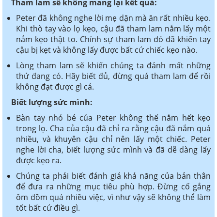
Tham lam sẽ không mang lại kết quả:
Peter đã không nghe lời mẹ dặn mà ăn rất nhiều kẹo.
Khi thò tay vào lọ kẹo, cậu đã tham lam nắm lấy một
nắm kẹo thật to. Chính sự tham lam đó đã khiến tay
cậu bị kẹt và không lấy được bất cứ chiếc kẹo nào.
Lòng tham lam sẽ khiến chúng ta đánh mất những
thứ đang có. Hãy biết đủ, đừng quá tham lam để rồi
không đạt được gì cả.
Biết lượng sức mình:
Bàn tay nhỏ bé của Peter không thể nắm hết kẹo
trong lọ. Cha của cậu đã chỉ ra rằng cậu đã nắm quá
nhiều, và khuyên cậu chỉ nên lấy một chiếc. Peter
nghe lời cha, biết lượng sức mình và đã dễ dàng lấy
được kẹo ra.
Chúng ta phải biết đánh giá khả năng của bản thân
để đưa ra những mục tiêu phù hợp. Đừng cố gắng
ôm đồm quá nhiều việc, vì như vậy sẽ không thể làm
tốt bất cứ điều gì.