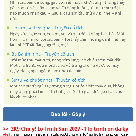
Nhìn các bạn đá bóng, gấu con rất muốn chơi cùng. Nhưng thấy
gấu con có vẻ chậm chạp và đá bóng không tốt nên chưa đội
nào muốn nhận cậu. – Gấu à, cậu làm cầu thủ dự bị nhé! – Khỉ
nói.
Hoạ mi, vẹt và quạ - Truyện cổ tích
Ngày xửa ngày xưa, hoạ mi, vẹt và quạ đều không biết hát. Một
hôm, hoạ mi nói với các bạn: - Tôi thấy chim hoàng oanh hát hay
lắm nhé! Thật đáng ngưỡng mộ!
Ba Ba tìm nhà - Truyện cổ tích
Trời mùa thu mát rượi, nắng sớm lung linh chiếu trên mặt đất.
Một chú Ba Ba vừa mới đạp vỡ vỏ trứng chui ra được có mấy
ngày, đang ngơ ngác đi tìm nhà của mình.
Sư tử và chuột nhắt - Truyện cổ tích
Một con sư tử ngủ say trong rừng. Chuột nhắt chạy qua, không
may đụng phải làm sư tử tỉnh giấc. Sư tử giận dữ, giơ chân chộp
lấy chuột nhắt.
Báo lỗi - Góp ý
>> 2K9 Chú ý! Lộ Trình Sun 2027 - 1 lộ trình ôn đa kỳ
thi
(TN THPT, ĐGNL (Hà Nội/ Hồ Chí Minh), ĐGNL Sư