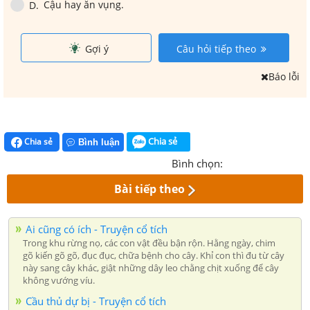
Cậu hay ăn vụng.
D
.
Gợi ý
Câu hỏi tiếp theo
Báo lỗi
Chia sẻ
Chia sẻ
Bình luận
Bình chọn:
Bài tiếp theo
Ai cũng có ích - Truyện cổ tích
Trong khu rừng nọ, các con vật đều bận rộn. Hằng ngày, chim
gõ kiến gõ gõ, đục đục, chữa bệnh cho cây. Khỉ con thì đu từ cây
này sang cây khác, giật những dây leo chằng chịt xuống để cây
không vướng víu.
Cầu thủ dự bị - Truyện cổ tích