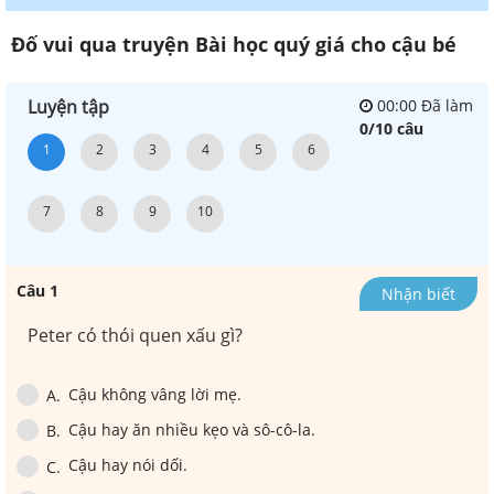
Đố vui qua truyện Bài học quý giá cho cậu bé
Luyện tập
00
:
00
Đã làm
0
/
10
câu
1
2
3
4
5
6
7
8
9
10
Câu
1
Nhận biết
Peter có thói quen xấu gì?
Cậu không vâng lời mẹ.
A
.
Cậu hay ăn nhiều kẹo và sô-cô-la.
B
.
Cậu hay nói dối.
C
.