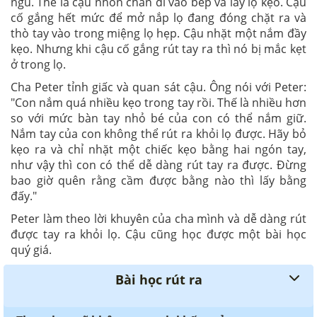
ngủ. Thế là cậu nhón chân đi vào bếp và lấy lọ kẹo. Cậu
cố gắng hết mức để mở nắp lọ đang đóng chặt ra và
thò tay vào trong miệng lọ hẹp. Cậu nhặt một nắm đầy
kẹo. Nhưng khi cậu cố gắng rút tay ra thì nó bị mắc kẹt
ở trong lọ.
Cha Peter tỉnh giấc và quan sát cậu. Ông nói với Peter:
"Con nắm quá nhiều kẹo trong tay rồi. Thế là nhiều hơn
so với mức bàn tay nhỏ bé của con có thể nắm giữ.
Nắm tay của con không thể rút ra khỏi lọ được. Hãy bỏ
kẹo ra và chỉ nhặt một chiếc kẹo bằng hai ngón tay,
như vậy thì con có thể dễ dàng rút tay ra được. Đừng
bao giờ quên rằng cầm được bằng nào thì lấy bằng
đấy."
Peter làm theo lời khuyên của cha mình và dễ dàng rút
được tay ra khỏi lọ. Cậu cũng học được một bài học
quý giá.
Bài học rút ra