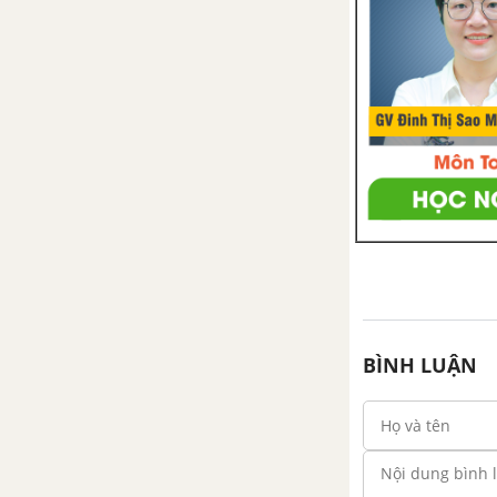
cối
Tổng hợp 50 bài văn tả cây
cối
VIẾT GIẤY MỜI
Tổng hợp 50 bài viết giấy
mời
BÌNH LUẬN