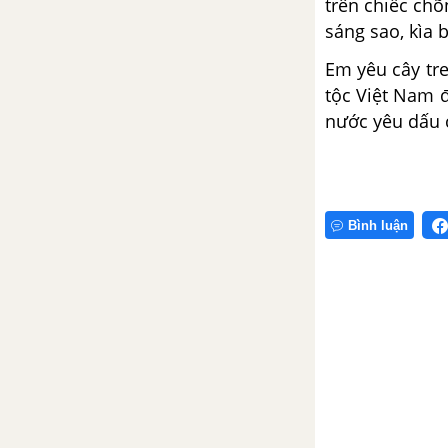
trên chiếc chõ
Hướng dẫn chung
sáng sao, kìa 
Tổng hợp 50 bài viết đơn
Em yêu cây tre
tộc Việt Nam 
VIẾT BÀI VĂN TẢ CON VẬT
nước yêu dấu 
Hướng dẫn chung
Tổng hợp 50 đoạn văn tả con
vật
Bình luận
Tổng hợp 50 bài văn tả con
vật
VIẾT THƯ
Hướng dẫn chung
Tổng hợp 50 bài viết thư