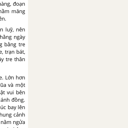
nàng, đoạn
t mầm măng
ên.
n luỹ, nên
 hằng ngày
g bằng tre
, trạn bát,
ây tre thân
re. Lớn hơn
đũa và một
ật vui bên
cánh đồng.
lúc bay lên
khung cảnh
ợc nằm ngửa