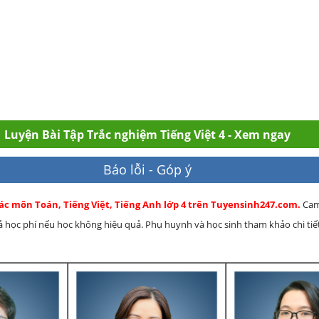
Luyện Bài Tập Trắc nghiệm Tiếng Việt 4 - Xem ngay
Báo lỗi - Góp ý
ác môn Toán, Tiếng Việt, Tiếng Anh lớp 4 trên Tuyensinh247.com.
Cam
rả học phí nếu học không hiệu quả. Phụ huynh và học sinh tham khảo chi tiết