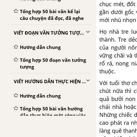
chục mét, đốt
Tổng hợp 50 bài văn kể lại
gần dưới gốc 
câu chuyện đã đọc, đã nghe
mới nhú nhọn 
Họ nhà tre lu
VIẾT ĐOẠN VĂN TƯỞNG TƯỢNG
thành. Tre dẻ
của người nôn
Hướng dẫn chung
vững chãi và t
Tổng hợp 50 đoạn văn tưởng
rổ rá, nong ni
tượng
thuộc.
VIẾT HƯỚNG DẪN THỰC HIỆN MỘT CÔNG VIỆC
Với tuổi thơ 
chút nữa thì 
Hướng dẫn chung
quả bưởi non 
chái nhà hoặc
Tổng hợp 50 bài văn hướng
Những chiếc di
dẫn thực hiện một công việc
cao phát ra n
VIẾT ĐƠN
làng quê than