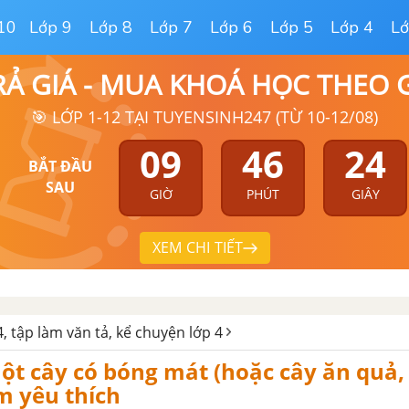
10
Lớp 9
Lớp 8
Lớp 7
Lớp 6
Lớp 5
Lớp 4
Lớ
RẢ GIÁ - MUA KHOÁ HỌC THEO
🎯 LỚP 1-12 TẠI TUYENSINH247 (TỪ 10-12/08)
09
46
23
BẮT ĐẦU
SAU
GIỜ
PHÚT
GIÂY
XEM CHI TIẾT
, tập làm văn tả, kể chuyện lớp 4
một cây có bóng mát (hoặc cây ăn quả,
m yêu thích