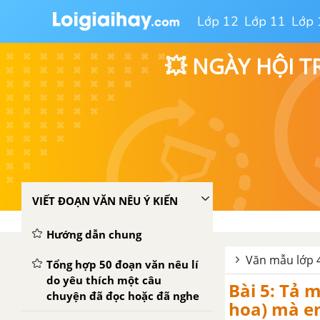
Lớp 12
Lớp 11
Lớp 
💥 NGÀY HỘI T
VIẾT ĐOẠN VĂN NÊU Ý KIẾN
Hướng dẫn chung
Văn mẫu lớp 4
Tổng hợp 50 đoạn văn nêu lí
do yêu thích một câu
Bài 5: Tả 
chuyện đã đọc hoặc đã nghe
hoa) mà e