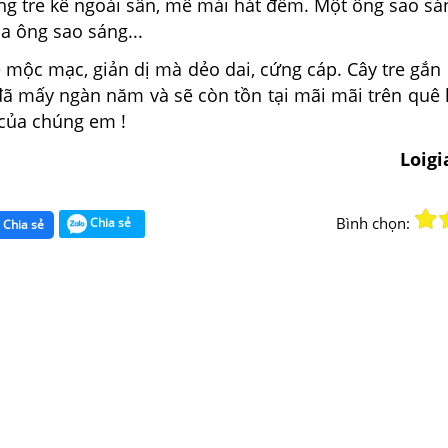
ng tre kê ngoài sân, mê mải hát đếm. Một ông sao sá
ba ông sao sáng...
 mộc mạc, giản dị mà dẻo dai, cứng cáp. Cây tre gắn
đã mấy ngàn năm và sẽ còn tồn tại mãi mãi trên quê 
của chúng em !
Loig
Bình chọn:
Chia sẻ
Chia sẻ