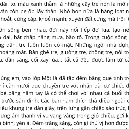
 dài, to, màu xanh thẫm là những cây tre non lá mỡ 
vẫn còn bẹ ốp lấy thân. Nhỏ hơn nữa là hàng loạ
hoắt, cứng cáp, khoẻ mạnh, xuyên đất cứng mà trồi l
ôn sống bên nhau, đời này nối tiếp đời kia, tạo nê
o dai, bất chấp nắng mưa, bão tố. Trong cuộc sống
g dân, tre luôn luôn có mặt. Những ngôi nhà dựn
hoáng mát. Bàn ghế tre, giường tre, chõng tre, nôi tre
a, dần sàng, cối xay lúa... tất cả đều được làm từ c
chúng em, vào lớp Một là đã tập đếm bằng que tính t
chỉ cần mười que chuyền tre vót nhẵn dài cỡ chiếc 
bé bằng nắm tay là có thể chơi với nhau cả buổi th
 trước sân đình. Các bạn nam thích thả diều ngoài 
ều khung tre dán giấy, trên lưng gắn chiếc sáo trúc, 
hững âm thanh vi vu văng vẳng trong gió chiều, gợi 
h bình, yên ả. Đêm trăng sáng, còn gì thú vị hơn đư