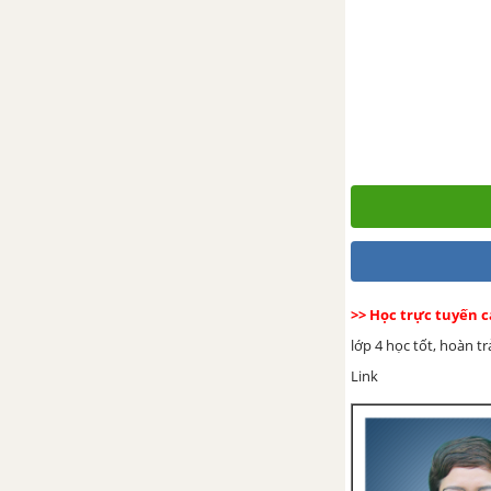
VIẾT ĐOẠN VĂN NÊU TÌNH CẢM, CẢM XÚC
Hướng dẫn chung
Tổng hợp 50 đoạn văn nêu
tình cảm, cảm xúc
VIẾT HƯỚNG DẪN SỬ DỤNG MỘT SẢN PHẨM
Hướng dẫn chung
Tổng hợp 50 bài viết hướng
>> Học trực tuyến c
dẫn sử dụng một sản phẩm
lớp 4 học tốt, hoàn t
VIẾT BÀI VĂN TẢ CÂY CỐI
Link
Hướng dẫn chung
Tổng hợp 50 đoạn văn tả cây