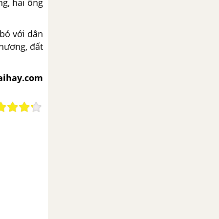
ng, hai ông
 bó với dân
hương, đất
iaihay.com