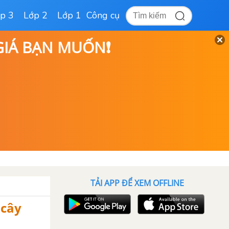
p 3
Lớp 2
Lớp 1
Công cụ
 GIÁ BẠN MUỐN❗
TẢI APP ĐỂ XEM OFFLINE
 cây