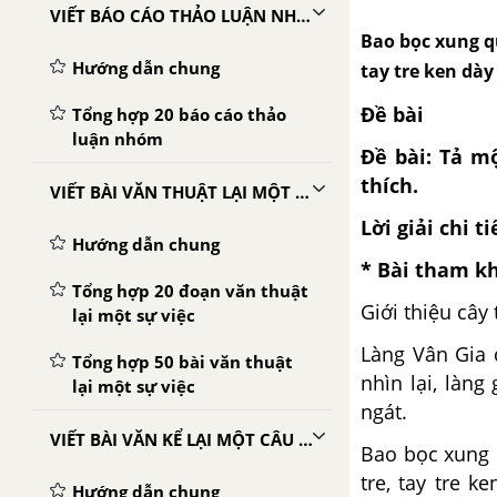
VIẾT BÁO CÁO THẢO LUẬN NHÓM
Bao bọc xung qu
Hướng dẫn chung
tay tre ken dày
Đề bài
Tổng hợp 20 báo cáo thảo
luận nhóm
Đề bài: Tả m
thích.
VIẾT BÀI VĂN THUẬT LẠI MỘT SỰ VIỆC
Lời giải chi ti
Hướng dẫn chung
* Bài tham k
Tổng hợp 20 đoạn văn thuật
Giới thiệu cây 
lại một sự việc
Làng Vân Gia 
Tổng hợp 50 bài văn thuật
nhìn lại, làn
lại một sự việc
ngát.
VIẾT BÀI VĂN KỂ LẠI MỘT CÂU CHUYỆN
Bao bọc xung 
tre, tay tre 
Hướng dẫn chung