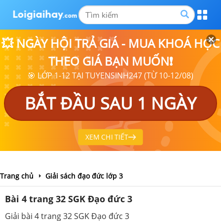
💥 NGÀY HỘI TRẢ GIÁ - MUA KHOÁ HỌC
THEO GIÁ BẠN MUỐN❗
🎯 LỚP 1-12 TẠI TUYENSINH247 (TỪ 10-12/08)
BẮT ĐẦU SAU 1 NGÀY
XEM CHI TIẾT
Trang chủ
Giải sách đạo đức lớp 3
Bài 4 trang 32 SGK Đạo đức 3
Giải bài 4 trang 32 SGK Đạo đức 3