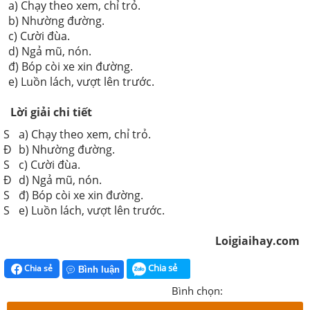
a) Chạy theo xem, chỉ trỏ.
b) Nhường đường.
c) Cười đùa.
d) Ngả mũ, nón.
đ) Bóp còi xe xin đường.
e) Luồn lách, vượt lên trước.
Lời giải chi tiết
S
a) Chạy theo xem, chỉ trỏ.
Đ
b) Nhường đường.
S
c) Cười đùa.
Đ
d) Ngả mũ, nón.
S
đ) Bóp còi xe xin đường.
S
e) Luồn lách, vượt lên trước.
Loigiaihay.com
Chia sẻ
Chia sẻ
Bình luận
Bình chọn: