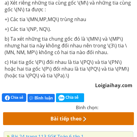
a) Xét riêng những tia cùng gốc \(M\) và những tia cùng
gốc \(N\) ta được :
+) Các tia \(MN,MP,MQ\) trùng nhau
+) Các tia \(NP, NQ\).
b) Ta xét những tia chung gốc đó là \(MN\) và \(MP\)
nhưng hai tia này không đối nhau nên trong \(3\) tia \
(MN, NM, MP\) không có hai tia nào đối nhau.
c) Hai tia gốc \(P\) đối nhau là tia \(PQ\) và tia \(PN\)
hoặc hai tia gốc \(P\) đối nhau là tia \(PQ\) và tia \(PM\)
(hoặc tia \(PQ\) và tia \(Pa).\)
Loigiaihay.com
Chia sẻ
Chia sẻ
Bình luận
Bình chọn:
Bài tiếp theo
Bài 24 trang 113 SGK Toán 6 tập 1