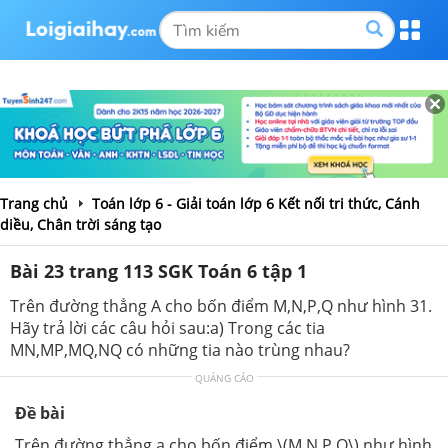
Trang chủ
Toán lớp 6 - Giải toán lớp 6 Kết nối tri thức, Cánh
diều, Chân trời sáng tạo
Bài 23 trang 113 SGK Toán 6 tập 1
Trên đường thẳng A cho bốn điểm M,N,P,Q như hình 31.
Hãy trả lời các câu hỏi sau:a) Trong các tia
MN,MP,MQ,NQ có những tia nào trùng nhau?
QUẢNG CÁO
Đề bài
Trên đường thẳng a cho bốn điểm \(M,N,P,Q\) như hình