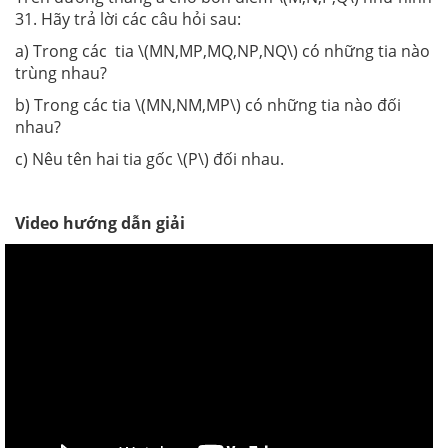
31. Hãy trả lời các câu hỏi sau:
a) Trong các tia \(MN,MP,MQ,NP,NQ\) có những tia nào
trùng nhau?
b) Trong các tia \(MN,NM,MP\) có những tia nào đối
nhau?
c) Nêu tên hai tia gốc \(P\) đối nhau.
Video hướng dẫn giải