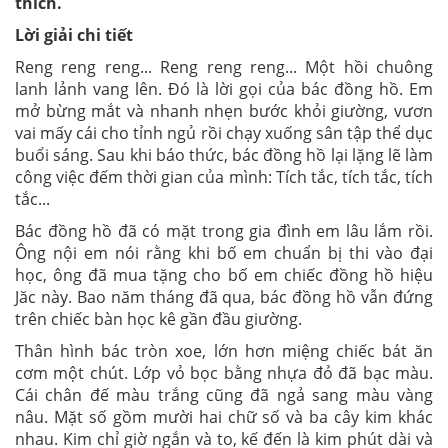
thích.
Lời giải chi tiết
Reng reng reng... Reng reng reng... Một hồi chuông
lanh lảnh vang lên. Đó là lời gọi của bác đồng hồ. Em
mở bừng mắt và nhanh nhẹn bước khỏi giường, vươn
vai mấy cái cho tỉnh ngủ rồi chạy xuống sân tập thể dục
buổi sáng. Sau khi báo thức, bác đồng hồ lại lặng lẽ làm
công việc đếm thời gian của mình: Tích tắc, tích tắc, tích
tắc...
Bác đồng hồ đã có mặt trong gia đình em lâu lắm rồi.
Ông nội em nói rằng khi bố em chuẩn bị thi vào đại
học, ông đã mua tặng cho bố em chiếc đồng hồ hiệu
Jăc này. Bao năm tháng đã qua, bác đồng hồ vẫn đứng
trên chiếc bàn học kê gần đầu giường.
Thân hình bác tròn xoe, lớn hơn miệng chiếc bát ăn
cơm một chút. Lớp vỏ bọc bằng nhựa đỏ đã bạc màu.
Cái chân đế màu trắng cũng đã ngả sang màu vàng
nâu. Mặt số gồm mười hai chữ số và ba cây kim khác
nhau. Kim chỉ giờ ngắn và to, kế đến là kim phút dài và