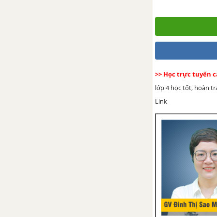
cối
Tổng hợp 50 bài văn tả cây
cối
VIẾT GIẤY MỜI
>> Học trực tuyến c
Tổng hợp 50 bài viết giấy
lớp 4 học tốt, hoàn t
mời
Link