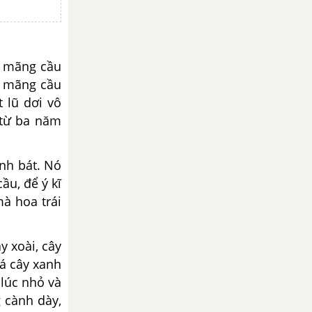
ả mãng cầu
y mãng cầu
t lũ dơi vô
 từ ba năm
nh bát. Nó
ầu, để ý kĩ
mà hoa trái
 xoài, cây
lá cây xanh
 lúc nhỏ và
 cành dày,