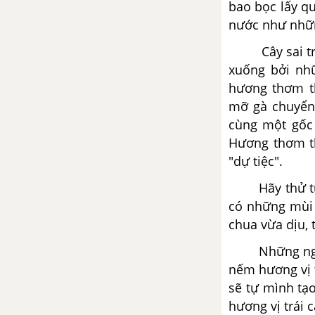
bao bọc lấy qu
Hướng dẫn chung
nước như nhữn
Tổng hợp 50 bài viết đơn
Cây sai trái 
xuống bởi nhữ
VIẾT BÀI VĂN TẢ CON VẬT
hương thơm th
mỡ gà chuyển 
Hướng dẫn chung
cùng một gốc 
Hương thơm t
Tổng hợp 50 đoạn văn tả con
vật
"dự tiệc".
Hãy thử tưởng
Tổng hợp 50 bài văn tả con
vật
có những mùi 
chua vừa dịu, 
VIẾT THƯ
Những ngày ro
nếm hương vị t
Hướng dẫn chung
sẽ tự mình tạo
Tổng hợp 50 bài viết thư
hương vị trái c