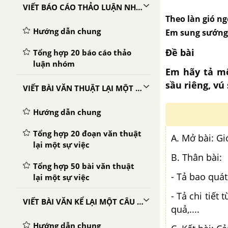
VIẾT BÁO CÁO THẢO LUẬN NHÓM
Theo làn gió n
Hướng dẫn chung
Em sung sướng 
Đề bài
Tổng hợp 20 báo cáo thảo
luận nhóm
Em hãy tả mộ
sầu riêng, vú
VIẾT BÀI VĂN THUẬT LẠI MỘT SỰ VIỆC
Hướng dẫn chung
Tổng hợp 20 đoạn văn thuật
A. Mở bài: G
lại một sự việc
B. Thân bài:
Tổng hợp 50 bài văn thuật
- Tả bao quát 
lại một sự việc
- Tả chi tiết
VIẾT BÀI VĂN KỂ LẠI MỘT CÂU CHUYỆN
quả,....
Hướng dẫn chung