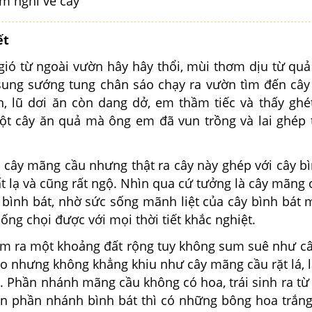
ảm nghĩ về cây
ết
 từ ngoài vườn hây hây thổi, mùi thơm dịu từ qu
ung sướng tung chân sáo chạy ra vườn tìm đến câ
ín, lũ dơi ăn còn dang dở, em thầm tiếc và thấy ghé
ột cây ăn quả mà ông em đã vun trồng và lai ghép
y mãng cầu nhưng thật ra cây này ghép với cây bì
t lạ và cũng rất ngộ. Nhìn qua cứ tưởng là cây mãng c
à bình bát, nhờ sức sống mãnh liệt của cây bình bát 
hống chọi được với mọi thời tiết khắc nghiệt.
a một khoảng đất rộng tuy không sum suê như cây
ao nhưng không khẳng khiu như cây mãng cầu rặt lá, 
g. Phần nhánh mãng cầu không có hoa, trái sinh ra từ
òn phần nhánh bình bát thì có những bông hoa trắng