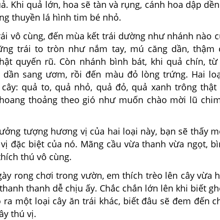
ả. Khi quả lớn, hoa sẽ tàn và rụng, cánh hoa dập dề
g thuyền lá hình tim bé nhỏ.
vô cùng, đến mùa kết trái dường như nhánh nào c
ng trái to tròn như nắm tay, mú căng dần, thậm c
ật quyến rũ. Còn nhánh bình bát, khi quả chín, t
dần sang ươm, rồi đến màu đỏ lòng trứng. Hai loạ
cây: quả to, quả nhỏ, quả đỏ, quả xanh trông thật 
hoang thoảng theo gió như muốn chào mời lũ chi
 tượng hương vị của hai loại này, bạn sẽ thấy mỗ
vị đặc biệt của nó. Mãng cầu vừa thanh vừa ngọt, bì
thích thú vô cùng.
ng chơi trong vườn, em thích trèo lên cây vừa h
hanh thanh dễ chịu ấy. Chắc chắn lớn lên khi biết g
 ra một loại cây ăn trái khác, biết đâu sẽ đem đến 
ây thú vị.