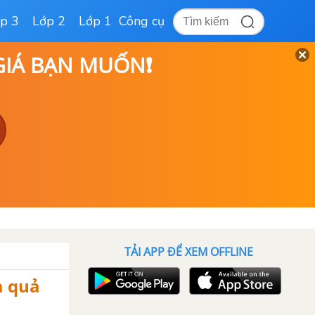
p 3
Lớp 2
Lớp 1
Công cụ
 GIÁ BẠN MUỐN❗
TẢI APP ĐỂ XEM OFFLINE
a quả