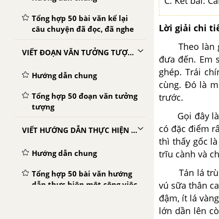
C. Kết bài: C
Tổng hợp 50 bài văn kể lại
Lời giải chi ti
câu chuyện đã đọc, đã nghe
Theo làn gió
VIẾT ĐOẠN VĂN TƯỞNG TƯỢNG
đưa đến. Em s
ghép. Trái ch
Hướng dẫn chung
cùng. Đó là m
Tổng hợp 50 đoạn văn tưởng
trước.
tượng
Gọi đây là câ
có đặc điểm rấ
VIẾT HƯỚNG DẪN THỰC HIỆN MỘT CÔNG VIỆC
thì thấy gốc l
Hướng dẫn chung
trĩu cành và c
Tán lá trùm r
Tổng hợp 50 bài văn hướng
dẫn thực hiện một công việc
vú sữa thân c
đậm, ít lá vàn
VIẾT ĐƠN
lớn dần lên c