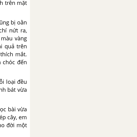
nh trên mặt
ũng bị oằn
hí nứt ra,
ừ màu vàng
i quả trên
thích mắt.
m chóc đến
i loại đều
nh bát vừa
ọc bài vừa
hép cây, em
cho đời một