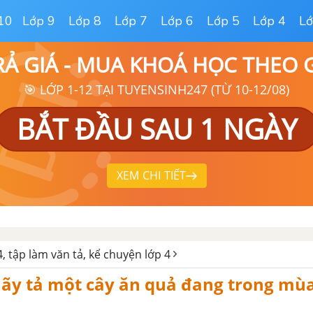
10
Lớp 9
Lớp 8
Lớp 7
Lớp 6
Lớp 5
Lớp 4
Lớ
RẢ GIÁ - MUA KHOÁ HỌC THEO
🎯 LỚP 1-12 TẠI TUYENSINH247 (TỪ 10-12/08)
BẮT ĐẦU SAU 1 NGÀY
XEM CHI TIẾT
, tập làm văn tả, kể chuyện lớp 4
hãy tả một cây ăn quả đang trong mù