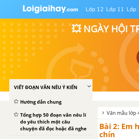
Lớp 12
Lớp 11
Lớp 
💥 NGÀY HỘI T
VIẾT ĐOẠN VĂN NÊU Ý KIẾN
Hướng dẫn chung
Văn mẫu lớp 4
Tổng hợp 50 đoạn văn nêu lí
do yêu thích một câu
Bài 2: Em 
chuyện đã đọc hoặc đã nghe
chín