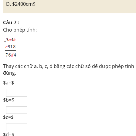
D. $2400cm$
Câu 7 :
Cho phép tính:
Thay các chữ a, b, c, d bằng các chữ số để được phép tính
đúng.
$a=$
$b=$
$c=$
$d=$