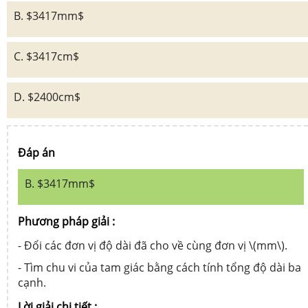
B. $3417mm$
C. $3417cm$
D. $2400cm$
Đáp án
B. $3417mm$
Phương pháp giải :
- Đổi các đơn vị độ dài đã cho về cùng đơn vị \(mm\).
- Tìm chu vi của tam giác bằng cách tính tổng độ dài ba
cạnh.
Lời giải chi tiết :