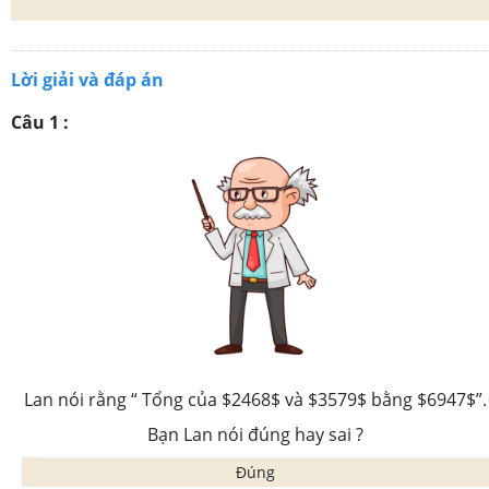
Lời giải và đáp án
Câu 1 :
Lan nói rằng “ Tổng của $2468$ và $3579$ bằng $6947$”.
Bạn Lan nói đúng hay sai ?
Đúng