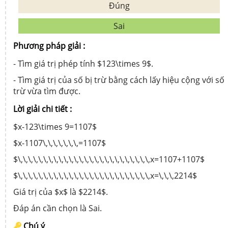
Đúng
Sai
Phương pháp giải :
- Tìm giá trị phép tính $123\times 9$.
- Tìm giá trị của số bị trừ bằng cách lấy hiệu cộng với số
trừ vừa tìm được.
Lời giải chi tiết :
$x-123\times 9=1107$
$x-1107\,\,\,\,\,\,\,=1107$
$\,\,\,\,\,\,\,\,\,\,\,\,\,\,\,\,\,\,\,\,\,\,\,\,\,\,x=1107+1107$
$\,\,\,\,\,\,\,\,\,\,\,\,\,\,\,\,\,\,\,\,\,\,\,\,\,\,x=\,\,\,2214$
Giá trị của $x$ là $2214$.
Đáp án cần chọn là Sai.
Chú ý