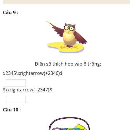
Câu 9 :
Điền số thích hợp vào ô trống:
$2345\xrightarrow{+2346}$
$\xrightarrow{+2347}$
Câu 10 :