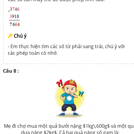
Chú ý
- Em thực hiện tìm các số từ phải sang trái, chú ý với
các phép toán có nhớ.
Câu 8 :
Mẹ đi chợ mua một quả bưởi nặng $1kg\,600g$ và một qu
dưa nặng $2kg$. Cả hai quả nặng số gam là: