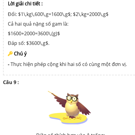
Lời giải chi tiết :
Đổi: $1\,kg\,600\,g=1600\,g$; $2\,kg=2000\,g$
Cả hai quả nặng số gam là:
$1600+2000=3600\,(g)$
Đáp số: $3600\,g$.
Chú ý
-
Thực hiện phép cộng khi hai số có cùng một đơn vị.
Câu 9 :