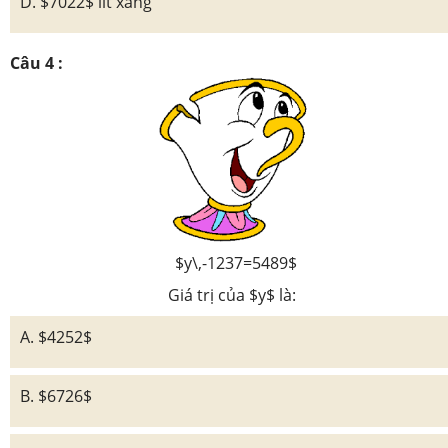
D. $7022$ lít xăng
Câu 4 :
$y\,-1237=5489$
Giá trị của $y$ là:
A. $4252$
B. $6726$