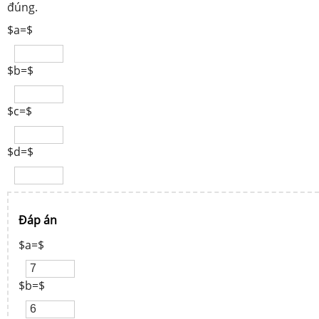
đúng.
$a=$
$b=$
$c=$
$d=$
Đáp án
$a=$
$b=$