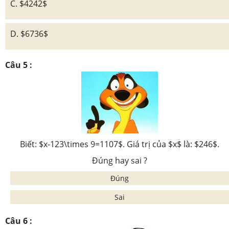
C. $4242$
D. $6736$
Câu 5 :
Biết: $x-123\times 9=1107$. Giá trị của $x$ là: $246$.
Đúng hay sai ?
Đúng
Sai
Câu 6 :