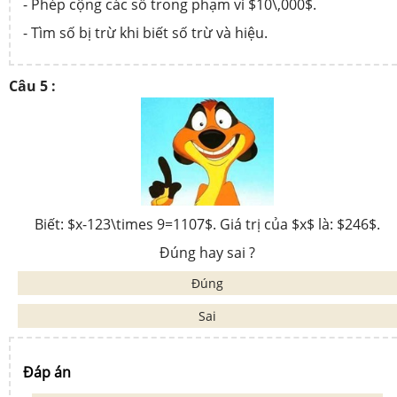
- Phép cộng các số trong phạm vi $10\,000$.
- Tìm số bị trừ khi biết số trừ và hiệu.
Câu 5 :
Biết: $x-123\times 9=1107$. Giá trị của $x$ là: $246$.
Đúng hay sai ?
Đúng
Sai
Đáp án