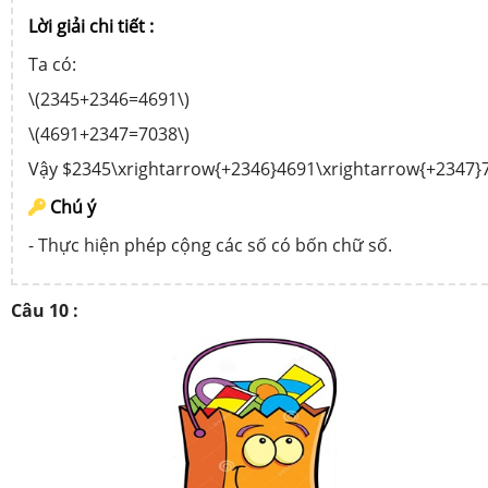
Lời giải chi tiết :
Ta có:
\(2345+2346=4691\)
\(4691+2347=7038\)
Vậy $2345\xrightarrow{+2346}4691\xrightarrow{+2347}
Chú ý
- Thực hiện phép cộng các số có bốn chữ số.
Câu 10 :