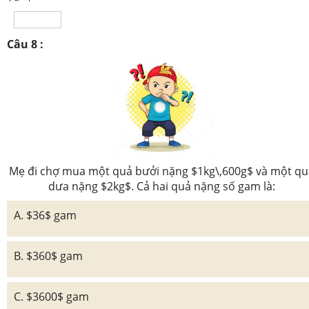
Câu 8 :
Mẹ đi chợ mua một quả bưởi nặng $1kg\,600g$ và một qu
dưa nặng $2kg$. Cả hai quả nặng số gam là:
A. $36$ gam
B. $360$ gam
C. $3600$ gam