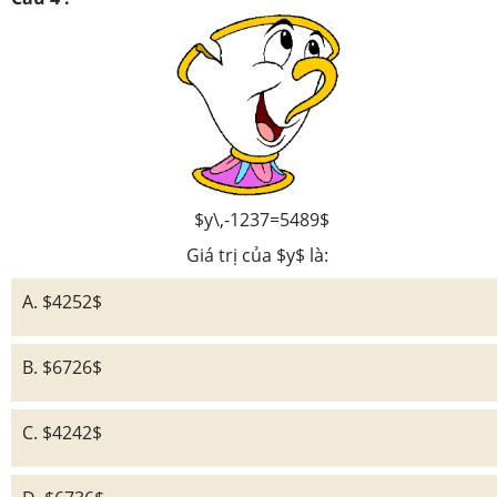
$y\,-1237=5489$
Giá trị của $y$ là:
A. $4252$
B. $6726$
C. $4242$