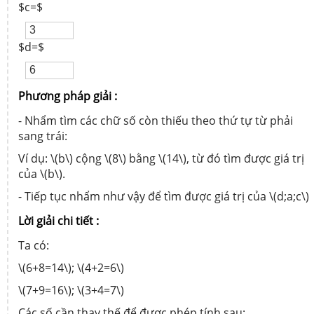
$c=$
$d=$
Phương pháp giải :
- Nhẩm tìm các chữ số còn thiếu theo thứ tự từ phải
sang trái:
Ví dụ: \(b\) cộng \(8\) bằng \(14\), từ đó tìm được giá trị
của \(b\).
- Tiếp tục nhẩm như vậy để tìm được giá trị của \(d;a;c\)
Lời giải chi tiết :
Ta có:
\(6+8=14\); \(4+2=6\)
\(7+9=16\); \(3+4=7\)
Các số cần thay thế để được phép tính sau: