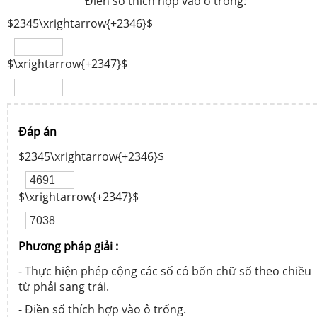
Điền số thích hợp vào ô trống:
$2345\xrightarrow{+2346}$
$\xrightarrow{+2347}$
Đáp án
$2345\xrightarrow{+2346}$
$\xrightarrow{+2347}$
Phương pháp giải :
- Thực hiện phép cộng các số có bốn chữ số theo chiều
từ phải sang trái.
- Điền số thích hợp vào ô trống.