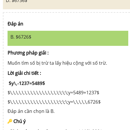
D. $6736$
Đáp án
B. $6726$
Phương pháp giải :
Muốn tìm số bị trừ ta lấy hiệu cộng với số trừ.
Lời giải chi tiết :
$y\,-1237=5489$
$\,\,\,\,\,\,\,\,\,\,\,\,\,\,\,\,\;\;\;\;y=5489+1237$
$\,\,\,\,\,\,\,\,\,\,\,\,\,\,\,\,\;\;\;\;y=\,\,\,\,\,6726$
Đáp án cần chọn là B.
Chú ý