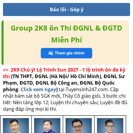
Báo lỗi - Góp ý
Group 2K8 ôn Thi ĐGNL & ĐGTD
Miễn Phí
>> 2K9 Chú ý! Lộ Trình Sun 2027 - 1 lộ trình ôn đa kỳ
thi
(TN THPT, ĐGNL (Hà Nội/ Hồ Chí Minh), ĐGNL Sư
Phạm, ĐGTD, ĐGNL Bộ Công an, ĐGNL Bộ Quốc
phòng
-
Click xem ngay
)
tại Tuyensinh247.com.
Cập
nhật bám sát bộ SGK mới, Thầy Cô giáo giỏi, 3 bước chi
tiết: Nền tảng lớp 12; Luyện thi chuyên sâu; Luyện đề đủ
dạng đáp ứng mọi kì thi.