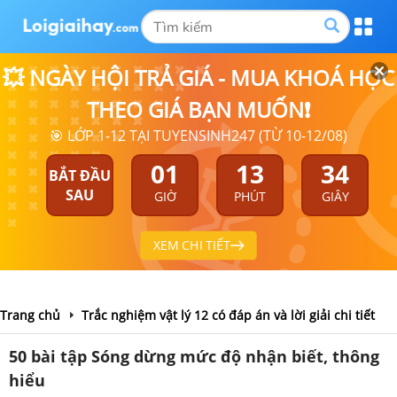
💥 NGÀY HỘI TRẢ GIÁ - MUA KHOÁ HỌC
THEO GIÁ BẠN MUỐN❗
🎯 LỚP 1-12 TẠI TUYENSINH247 (TỪ 10-12/08)
01
13
34
BẮT ĐẦU
SAU
GIỜ
PHÚT
GIÂY
XEM CHI TIẾT
Trang chủ
Trắc nghiệm vật lý 12 có đáp án và lời giải chi tiết
50 bài tập Sóng dừng mức độ nhận biết, thông
hiểu