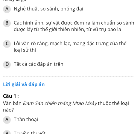
Nghệ thuật so sánh, phóng đại
A
Các hình ảnh, sự vật được đem ra làm chuẩn so sán
B
được lấy từ thế giới thiên nhiên, từ vũ trụ bao la
Lời văn rõ ràng, mạch lạc, mang đặc trưng của thể
C
loại sử thi
Tất cả các đáp án trên
D
Lời giải và đáp án
Câu 1
:
Văn bản
Đăm Săn chiến thắng Mtao Mxây
thuộc thể loại
nào?
Thần thoại
A
Truyền thuyết
B