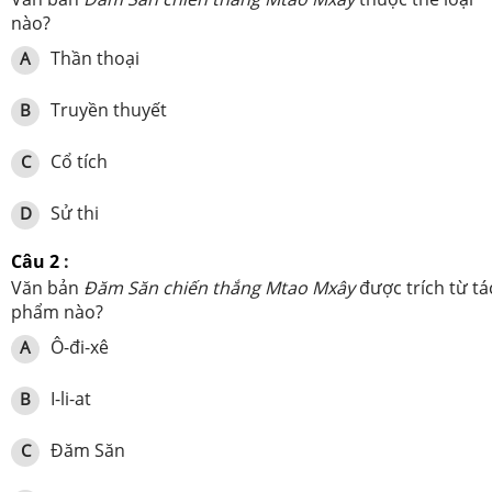
nào?
Thần thoại
A
Truyền thuyết
B
Cổ tích
C
Sử thi
D
Câu 2
:
Văn bản
Đăm Săn chiến thắng Mtao Mxây
được trích từ tá
phẩm nào?
Ô-đi-xê
A
I-li-at
B
Đăm Săn
C