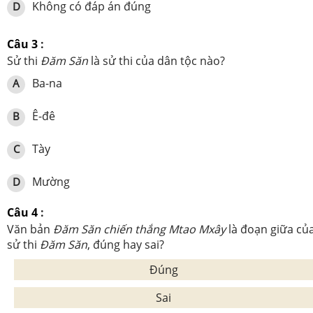
Không có đáp án đúng
D
Câu 3
:
Sử thi
Đăm Săn
là sử thi của dân tộc nào?
Ba-na
A
Ê-đê
B
Tày
C
Mường
D
Câu 4
:
Văn bản
Đăm Săn chiến thắng Mtao Mxây
là đoạn giữa củ
sử thi
Đăm Săn
, đúng hay sai?
Đúng
Sai