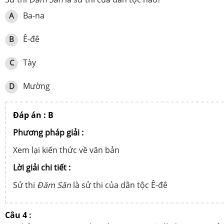
Ba-na
A
Ê-đê
B
Tày
C
Mường
D
Đáp án : B
Phương pháp giải :
Xem lại kiến thức về văn bản
Lời giải chi tiết :
Sử thi
Đăm Săn
là sử thi của dân tộc Ê-đê
Câu 4
: