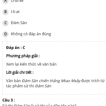
Ô-đi-xê
A
I-li-at
B
Đăm Săn
C
Không có đáp án đúng
D
Đáp án : C
Phương pháp giải :
Xem lại kiến thức về văn bản
Lời giải chi tiết :
Văn bản
Đăm Săn chiến thắng Mtao Mxây
được trích từ
tác phẩm sử thi
Đăm Săn
Câu 3
:
Sử thi
Đăm Săn
là sử thi của dân tộc nào?