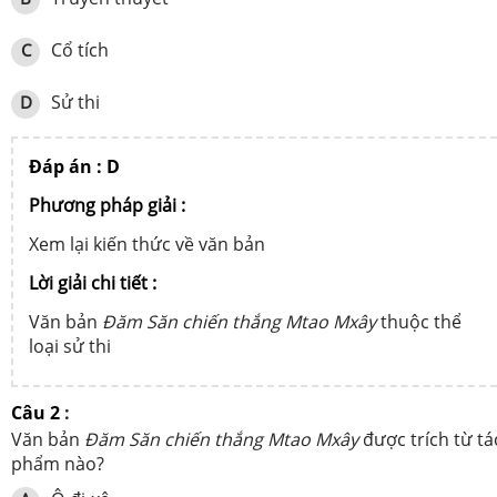
Cổ tích
C
Sử thi
D
Đáp án : D
Phương pháp giải :
Xem lại kiến thức về văn bản
Lời giải chi tiết :
Văn bản
Đăm Săn chiến thắng Mtao Mxây
thuộc thể
loại sử thi
Câu 2
:
Văn bản
Đăm Săn chiến thắng Mtao Mxây
được trích từ tá
phẩm nào?