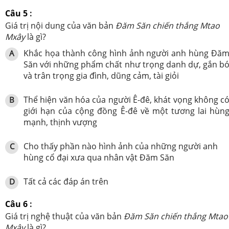
Câu 5
:
Giá trị nội dung của văn bản
Đăm Săn chiến thắng Mtao
Mxây
là gì?
Khắc họa thành công hình ảnh người anh hùng Đă
A
Săn với những phẩm chất như trọng danh dự, gắn b
và trân trọng gia đình, dũng cảm, tài giỏi
Thể hiện văn hóa của người Ê-đê,
khát vọng không c
B
giới hạn của cộng đồng Ê-đê về một tương lai hùn
mạnh, thịnh vượng
Cho thấy phần nào hình ảnh của những người anh
C
hùng cổ đại xưa qua nhân vật Đăm Săn
Tất cả các đáp án trên
D
Câu 6
:
Giá trị nghệ thuật của văn bản
Đăm Săn chiến thắng Mtao
Mxây
là gì?