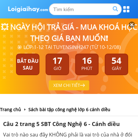
💥 NGÀY HỘI TRẢ GIÁ - MUA KHOÁ HỌC
THEO GIÁ BẠN MUỐN❗
🎯 LỚP 1-12 TẠI TUYENSINH247 (TỪ 10-12/08)
17
16
53
BẮT ĐẦU
SAU
GIỜ
PHÚT
GIÂY
XEM CHI TIẾT
Trang chủ
Sách bài tập công nghệ lớp 6 cánh diều
Câu 2 trang 5 SBT Công Nghệ 6 - Cánh diều
Vai trò nào sau đây KHÔNG phải là vai trò của nhà ở đối