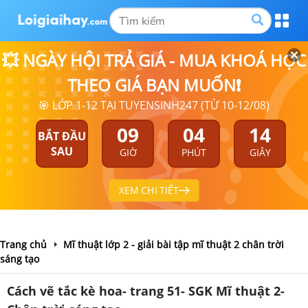
💥 NGÀY HỘI TRẢ GIÁ - MUA KHOÁ HỌC
THEO GIÁ BẠN MUỐN❗
🎯 LỚP 1-12 TẠI TUYENSINH247 (TỪ 10-12/08)
09
04
14
BẮT ĐẦU
SAU
GIỜ
PHÚT
GIÂY
XEM CHI TIẾT
Trang chủ
Mĩ thuật lớp 2 - giải bài tập mĩ thuật 2 chân trời
sáng tạo
Cách vẽ tắc kè hoa- trang 51- SGK Mĩ thuật 2-