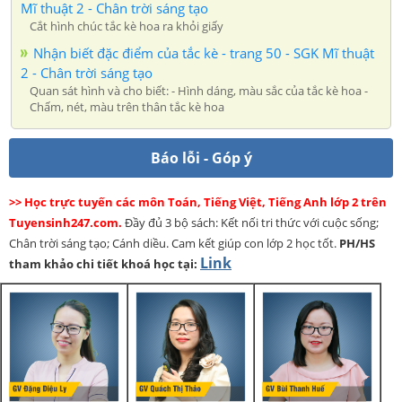
Mĩ thuật 2 - Chân trời sáng tạo
Cắt hình chúc tắc kè hoa ra khỏi giấy
Nhận biết đặc điểm của tắc kè - trang 50 - SGK Mĩ thuật
2 - Chân trời sáng tạo
Quan sát hình và cho biết: - Hình dáng, màu sắc của tắc kè hoa -
Chấm, nét, màu trên thân tắc kè hoa
Báo lỗi - Góp ý
>> Học trực tuyến các môn Toán, Tiếng Việt, Tiếng Anh lớp 2 trên
Tuyensinh247.com.
Đầy đủ 3 bộ sách: Kết nối tri thức với cuộc sống;
Chân trời sáng tạo; Cánh diều. Cam kết giúp con lớp 2 học tốt.
PH/HS
Link
tham khảo chi tiết khoá học tại: