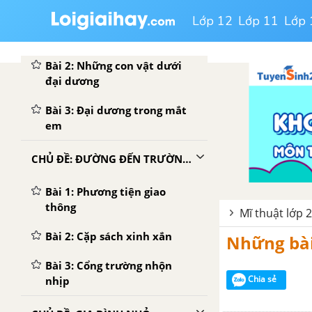
CHỦ ĐỀ: ĐẠI DƯƠNG MÊNH MÔNG
Lớp 12
Lớp 11
Lớp 
Bài 1: Bầu trời và biển
Bài 2: Những con vật dưới
đại dương
Bài 3: Đại dương trong mắt
em
CHỦ ĐỀ: ĐƯỜNG ĐẾN TRƯỜNG EM
Bài 1: Phương tiện giao
thông
Mĩ thuật lớp 2
Bài 2: Cặp sách xinh xắn
Những bài
Bài 3: Cổng trường nhộn
Chia sẻ
nhịp