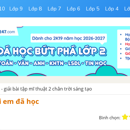
10
Lớp 9
Lớp 8
Lớp 7
Lớp 6
Lớp 5
Lớp 4
Lớ
 - giải bài tập mĩ thuật 2 chân trời sáng tạo
 em đã học
Bình chọn: