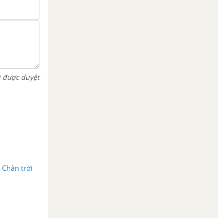
i được duyệt
 Chân trời