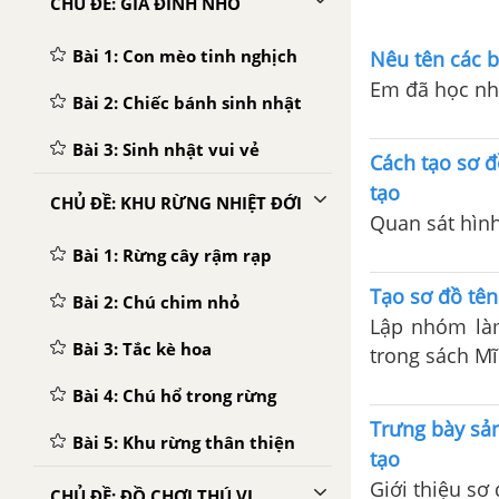
CHỦ ĐỀ: GIA ĐÌNH NHỎ
Bài 1: Con mèo tinh nghịch
Nêu tên các b
Em đã học nh
Bài 2: Chiếc bánh sinh nhật
Bài 3: Sinh nhật vui vẻ
Cách tạo sơ đ
tạo
CHỦ ĐỀ: KHU RỪNG NHIỆT ĐỚI
Quan sát hình
Bài 1: Rừng cây rậm rạp
Tạo sơ đồ tên
Bài 2: Chú chim nhỏ
Lập nhóm làm
Bài 3: Tắc kè hoa
trong sách Mĩ
Bài 4: Chú hổ trong rừng
Trưng bày sản
Bài 5: Khu rừng thân thiện
tạo
Giới thiệu sơ
CHỦ ĐỀ: ĐỒ CHƠI THÚ VỊ