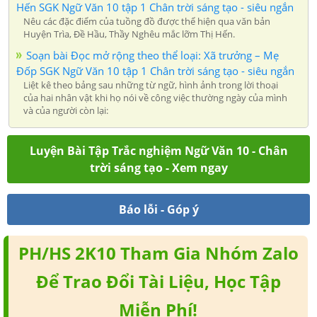
Hến SGK Ngữ Văn 10 tập 1 Chân trời sáng tạo - siêu ngắn
Nêu các đặc điểm của tuồng đồ được thể hiện qua văn bản
Huyện Trìa, Đề Hầu, Thầy Nghêu mắc lỡm Thị Hến.
Soạn bài Đọc mở rộng theo thể loại: Xã trưởng – Mẹ
Đốp SGK Ngữ Văn 10 tập 1 Chân trời sáng tạo - siêu ngắn
Liệt kê theo bảng sau những từ ngữ, hình ảnh trong lời thoại
của hai nhân vật khi họ nói về công việc thường ngày của mình
và của người còn lại:
Luyện Bài Tập Trắc nghiệm Ngữ Văn 10 - Chân
trời sáng tạo - Xem ngay
Báo lỗi - Góp ý
PH/HS 2K10 Tham Gia Nhóm Zalo
Để Trao Đổi Tài Liệu, Học Tập
Miễn Phí!