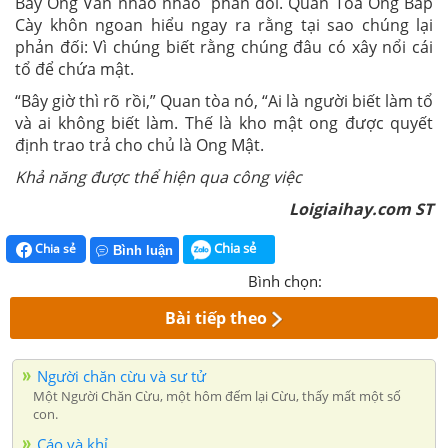
Bầy Ong Vằn nhao nhao phản đối. Quan Tòa Ong Bắp
Cày khôn ngoan hiểu ngay ra rằng tại sao chúng lại
phản đối: Vì chúng biết rằng chúng đâu có xây nổi cái
tổ để chứa mật.
“Bây giờ thì rõ rồi,” Quan tòa nó, “Ai là người biết làm tổ
và ai không biết làm. Thế là kho mật ong được quyết
định trao trả cho chủ là Ong Mật.
Khả năng được thể hiện qua công việc
Loigiaihay.com ST
Chia sẻ
Chia sẻ
Bình luận
Bình chọn:
Bài tiếp theo
Người chăn cừu và sư tử
Một Người Chăn Cừu, một hôm đếm lại Cừu, thấy mất một số
con.
Cáo và khỉ