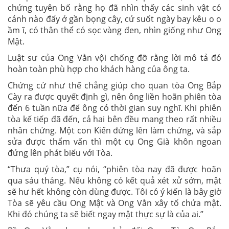
chứng tuyên bố rằng họ đã nhìn thấy các sinh vật có
cánh nào đấy ở gần bọng cây, cứ suốt ngày bay kêu o o
ầm ĩ, có thân thể có sọc vàng đen, nhìn giống như Ong
Mật.
Luật sư của Ong Vằn vội chống đỡ rằng lời mô tả đó
hoàn toàn phù hợp cho khách hàng của ông ta.
Chứng cứ như thế chẳng giúp cho quan tòa Ong Bắp
Cày ra được quyết định gì, nên ông liền hoãn phiên tòa
đến 6 tuần nữa để ông có thời gian suy nghĩ. Khi phiên
tòa kế tiếp đã đến, cả hai bên đều mang theo rất nhiều
nhân chứng. Một con Kiến đứng lên làm chứng, và sắp
sửa được thẩm vấn thì một cụ Ong Già khôn ngoan
đứng lên phát biểu với Tòa.
“Thưa quý tòa,” cụ nói, “phiên tòa nay đã được hoãn
qua sáu tháng. Nếu không có kết quả xét xử sớm, mật
sẽ hư hết không còn dùng được. Tôi có ý kiến là bây giờ
Tòa sẽ yêu cầu Ong Mật và Ong Vằn xây tổ chứa mật.
Khi đó chúng ta sẽ biết ngay mật thực sự là của ai.”