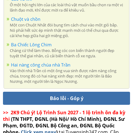
Ở một hội nghị lớn của các loài thú vật muốn bầu chọn ra một vị
lãnh đạo mới, Khỉ được mời ra để khiêu vũ.
Chuột và chồn
Một con Chuột Nhắt đói bụng tìm cách chui vào một giỏ bắp.
Nó phải hết sức ép mình thật mạnh mới có thể chui qua được
cái khe hẹp giữa hai gờ miệng giỏ.
Ba Chiếc Lông Chim
Chàng cứ thế làm theo. Bỗng cóc con biến thành người đẹp
tuyệt thế giai nhân, củ cải biến thành cỗ xe ngựa.
Hai nàng công chúa nhà Trần
Vào thời nhà Trần có một ông vua sinh được năm nàng công
chúa, trong đó có hai nàng xinh đẹp: một người tên là Bảo
Nương, một người tên là Ngọc Nương.
Báo lỗi - Góp ý
>> 2K9 Chú ý! Lộ Trình Sun 2027 - 1 lộ trình ôn đa kỳ
thi
(TN THPT, ĐGNL (Hà Nội/ Hồ Chí Minh), ĐGNL Sư
Phạm, ĐGTD, ĐGNL Bộ Công an, ĐGNL Bộ Quốc
phòng
-
Click xem ngay
)
tại Tuyensinh247.com.
Cập