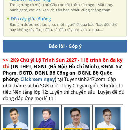
Trong rừng có một chú Gấu con rất thích của ngọt. Mật ong,
bánh gatô, các loại kẹo, chú ăn bao nhiêu cũng chẳng chán.
Đẽo cày giữa đường
Bác làm được một lúc lại có một người đi qua bảo “bác đẽo thế
này không cày được đâu, cái đầu cày bác làm to quá….”
Báo lỗi - Góp ý
>> 2K9 Chú ý! Lộ Trình Sun 2027 - 1 lộ trình ôn đa kỳ
thi
(TN THPT, ĐGNL (Hà Nội/ Hồ Chí Minh), ĐGNL Sư
Phạm, ĐGTD, ĐGNL Bộ Công an, ĐGNL Bộ Quốc
phòng
-
Click xem ngay
)
tại Tuyensinh247.com.
Cập
nhật bám sát bộ SGK mới, Thầy Cô giáo giỏi, 3 bước chi
tiết: Nền tảng lớp 12; Luyện thi chuyên sâu; Luyện đề đủ
dạng đáp ứng mọi kì thi.