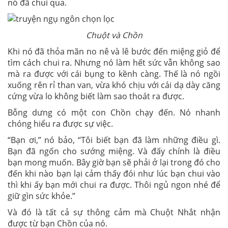
nó đã chui qua.
Chuột và Chồn
Khi nó đã thỏa mãn no nê và lê bước đến miệng giỏ để
tìm cách chui ra. Nhưng nó làm hết sức vẫn không sao
mà ra được với cái bụng to kềnh càng. Thế là nó ngồi
xuống rên rỉ than van, vừa khó chịu với cái dạ dày căng
cứng vừa lo không biết làm sao thoát ra được.
Bỗng dưng có một con Chồn chạy đến. Nó nhanh
chóng hiểu ra được sự việc.
“Bạn ơi,” nó bảo, “Tôi biết bạn đã làm những điều gì.
Bạn đã ngốn cho sướng miệng. Và đấy chính là điều
bạn mong muốn. Bây giờ bạn sẽ phải ở lại trong đó cho
đến khi nào bạn lại cảm thấy đói như lúc bạn chui vào
thì khi ấy bạn mới chui ra được. Thôi ngủ ngon nhé để
giữ gìn sức khỏe.”
Và đó là tất cả sự thông cảm mà Chuột Nhắt nhận
được từ bạn Chồn của nó.