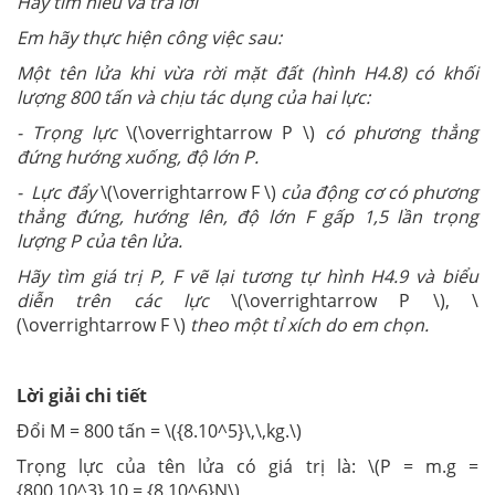
Hãy tìm hiểu và trả lời
Em hãy thực hiện công việc sau:
Một tên lửa khi vừa rời mặt đất (hình H4.8) có khối
lượng 800 tấn và chịu tác dụng của hai lực:
- Trọng lực
\(\overrightarrow P \)
có phương thẳng
đứng hướng xuống, độ lớn P.
- Lực đẩy
\(\overrightarrow F \)
của động cơ có phương
thẳng đứng, hướng lên, độ lớn F gấp 1,5 lần trọng
lượng P của tên lửa.
Hãy tìm giá trị P, F vẽ lại tương tự hình H4.9 và biểu
diễn trên các lực
\(\overrightarrow P \),
\
(\overrightarrow F \)
theo một tỉ xích do em chọn.
Lời giải chi tiết
Đổi M = 800 tấn = \({8.10^5}\,\,kg.\)
Trọng lực của tên lửa có giá trị là: \(P = m.g =
{800.10^3}.10 = {8.10^6}N\)