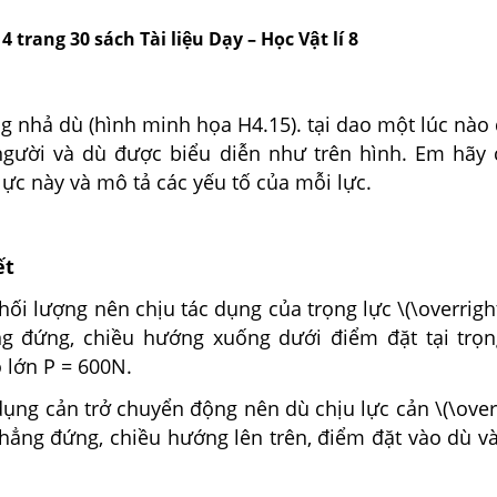
 4 trang 30 sách Tài liệu Dạy – Học Vật lí 8
 nhả dù (hình minh họa H4.15). tại dao một lúc nào 
người và dù được biểu diễn như trên hình. Em hãy c
ực này và mô tả các yếu tố của mỗi lực.
ết
khối lượng nên chịu tác dụng của trọng lực \(\overrigh
g đứng, chiều hướng xuống dưới điểm đặt tại trọ
 lớn P = 600N.
 dụng cản trở chuyển động nên dù chịu lực cản \(\ove
thẳng đứng, chiều hướng lên trên, điểm đặt vào dù v