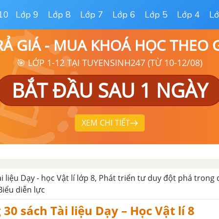
10
Lớp 9
Lớp 8
Lớp 7
Lớp 6
Lớp 5
Lớp 4
Lớ
RẢ GIÁ - MUA KHOÁ HỌC THEO
🎯 LỚP 1-12 TẠI TUYENSINH247 (TỪ 10-12/08)
BẮT ĐẦU SAU 1 NGÀY
XEM CHI TIẾT
ài liệu Dạy - học Vật lí lớp 8, Phát triển tư duy đột phá trong
Biểu diễn lực
 30 sách Tài liệu Dạy – Học Vật lí 8