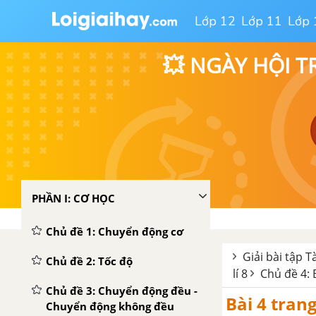
Lớp 12
Lớp 11
Lớp 
💥 NGÀY HỘI T
PHẦN I: CƠ HỌC
Chủ đề 1: Chuyển động cơ
Giải bài tập T
Chủ đề 2: Tốc độ
lí 8
Chủ đề 4: 
Chủ đề 3: Chuyển động đều -
Bài 4 trang
Chuyển động không đều