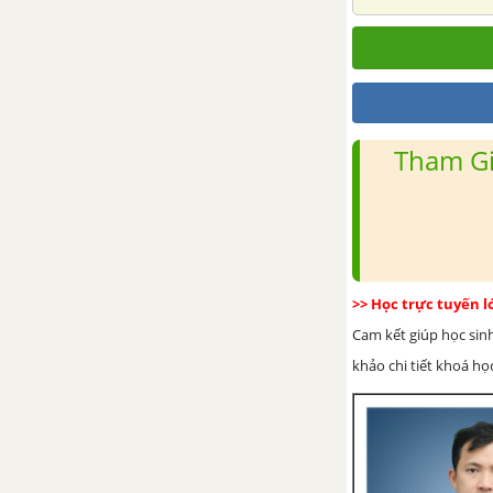
Chủ đề 22: Đối lưu - Bức xạ
nhiệt
Chủ đề 23: Công thức tính
nhiệt lượng. Phương trình
cân bằng nhiệt
Tham Gi
>> Học trực tuyến 
Cam kết giúp học sin
khảo chi tiết khoá học