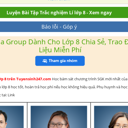
Luyện Bài Tập Trắc nghiệm Lí lớp 8 - Xem ngay
Báo lỗi - Góp ý
a Group Dành Cho Lớp 8 Chia Sẻ, Trao Đ
Liệu Miễn Phí
lớp 8 trên Tuyensinh247.com
Học bám sát chương trình SGK mới nhất của 
h lớp 8 học tốt, hoàn trả học phí nếu học không hiệu quả. Phụ huynh và học
 tại: Link