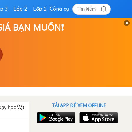
p 3
Lớp 2
Lớp 1
Công cụ
 GIÁ BẠN MUỐN❗
TẢI APP ĐỂ XEM OFFLINE
 dạy học Vật