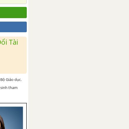
ổi Tài
Bộ Giáo dục.
 sinh tham