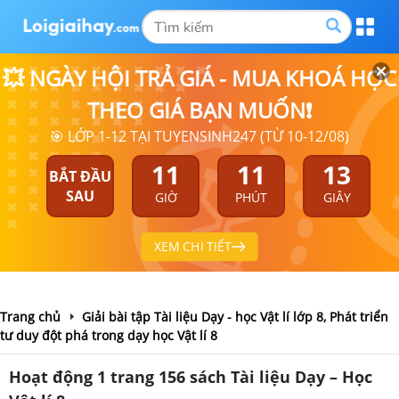
💥 NGÀY HỘI TRẢ GIÁ - MUA KHOÁ HỌC
THEO GIÁ BẠN MUỐN❗
🎯 LỚP 1-12 TẠI TUYENSINH247 (TỪ 10-12/08)
11
11
12
BẮT ĐẦU
SAU
GIỜ
PHÚT
GIÂY
XEM CHI TIẾT
Trang chủ
Giải bài tập Tài liệu Dạy - học Vật lí lớp 8, Phát triển
tư duy đột phá trong dạy học Vật lí 8
Hoạt động 1 trang 156 sách Tài liệu Dạy – Học