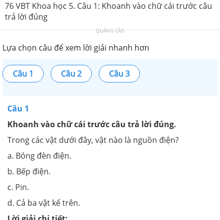
76 VBT Khoa học 5. Câu 1: Khoanh vào chữ cái trước câu
trả lời đúng
QUẢNG CÁO
Lựa chọn câu để xem lời giải nhanh hơn
Câu 1
Câu 2
Câu 3
Câu 1
Khoanh vào chữ cái trước câu trả lời đúng.
Trong các vật dưới đây, vật nào là nguồn điện?
a. Bóng đèn điện.
b. Bếp điện.
c. Pin.
d. Cả ba vật kể trên.
Lời giải chi tiết: