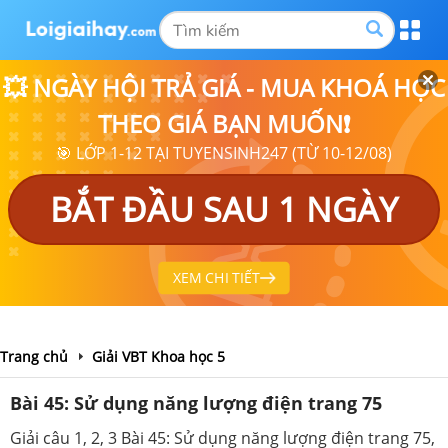
💥 NGÀY HỘI TRẢ GIÁ - MUA KHOÁ HỌC
THEO GIÁ BẠN MUỐN❗
🎯 LỚP 1-12 TẠI TUYENSINH247 (TỪ 10-12/08)
BẮT ĐẦU SAU 1 NGÀY
XEM CHI TIẾT
Trang chủ
Giải VBT Khoa học 5
Bài 45: Sử dụng năng lượng điện trang 75
Giải câu 1, 2, 3 Bài 45: Sử dụng năng lượng điện trang 75,