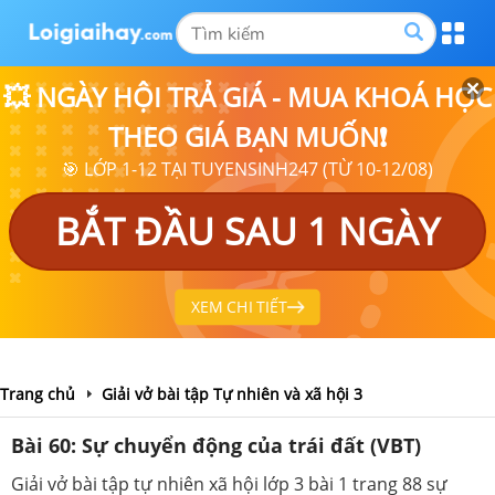
💥 NGÀY HỘI TRẢ GIÁ - MUA KHOÁ HỌC
THEO GIÁ BẠN MUỐN❗
🎯 LỚP 1-12 TẠI TUYENSINH247 (TỪ 10-12/08)
BẮT ĐẦU SAU 1 NGÀY
XEM CHI TIẾT
Trang chủ
Giải vở bài tập Tự nhiên và xã hội 3
Bài 60: Sự chuyển động của trái đất (VBT)
Giải vở bài tập tự nhiên xã hội lớp 3 bài 1 trang 88 sự