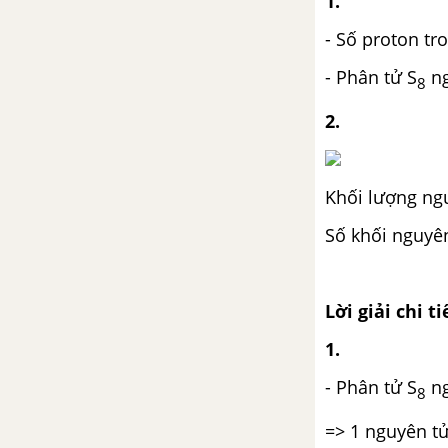
1.
- Số proton tr
- Phân tử S
ng
8
2.
Khối lượng ngu
Số khối nguyên
Lời giải chi ti
1.
- Phân tử S
ng
8
=> 1 nguyên tử