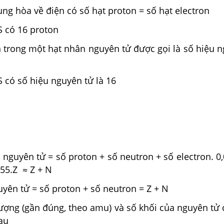
ung hòa về điện có số hạt proton = số hạt electron
S có 16 proton
n trong một hạt nhân nguyên tử được gọi là số hiệu 
 có số hiệu nguyên tử là 16
nguyên tử = số proton + số neutron + số electron. 0
055.Z ≈ Z + N
yên tử = số proton + số neutron = Z + N
ượng (gần đúng, theo amu) và số khối của nguyên tử 
hau