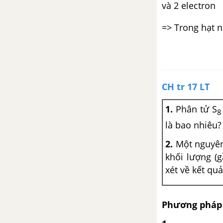
và 2 electron
=> Trong hạt n
CH tr 17 LT
1.
Phân tử S
8
là bao nhiêu?
2.
Một nguyên 
khối lượng (
xét về kết qu
Phương pháp 