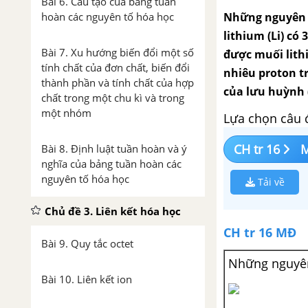
Bài 6. Cấu tạo của bảng tuần
Những nguyên 
hoàn các nguyên tố hóa học
lithium (Li) có 
Bài 7. Xu hướng biến đổi một số
được muối lithiu
tính chất của đơn chất, biến đổi
nhiêu proton tr
thành phần và tính chất của hợp
của lưu huỳnh (
chất trong một chu kì và trong
một nhóm
Lựa chọn câu 
CH tr 16
Bài 8. Định luật tuần hoàn và ý
nghĩa của bảng tuần hoàn các
nguyên tố hóa học
Tải về
Chủ đề 3. Liên kết hóa học
CH tr 16 MĐ
Bài 9. Quy tắc octet
Những nguyên
Bài 10. Liên kết ion