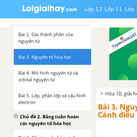
Bài 1. Nhập môn hóa học
Lớp 12
Lớp 11
Lớp 
Chủ đề 1. Cấu tạo nguyên tử
Bài 2. Các thành phần của
nguyên tử
Bài 3. Nguyên tố hóa học
Bài 4. Mô hình nguyên tử và
orbital nguyên tử
Hóa 10, giải 
Bài 5. Lớp, phân lớp và cấu hình
electron
Bài 3. Ngu
Cánh diều
Chủ đề 2. Bảng tuần hoàn
các nguyên tố hóa học