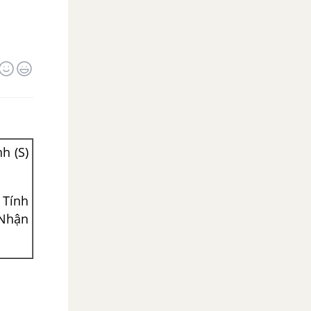
h (S)
 Tính
 Nhận