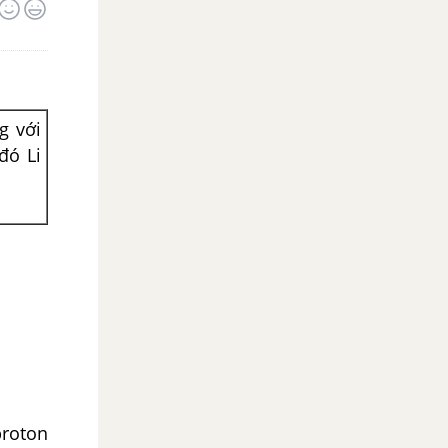
g với
đó Li
proton