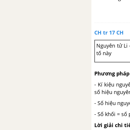
CH tr 17 CH
Nguyên tử Li 
tố này
Phương pháp 
- Kí kiệu nguy
số hiệu nguyên 
- Số hiệu nguy
- Số khối = s
Lời giải chi ti