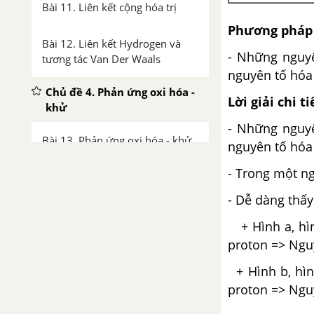
Bài 11. Liên kết cộng hóa trị
Phương pháp 
Bài 12. Liên kết Hydrogen và
- Những nguy
tương tác Van Der Waals
nguyên tố hóa
Chủ đề 4. Phản ứng oxi hóa -
Lời giải chi ti
khử
- Những nguy
Bài 13. Phản ứng oxi hóa - khử
nguyên tố hóa
- Trong một ng
Chủ đề 5. Năng lượng hóa
học
- Dễ dàng thấy
Bài 14. Phản ứng hóa học và
+ Hình a, hìn
enthalpy
proton => Ngu
+ Hình b, hìn
Bài 15. Ý nghĩa và cách tính biến
proton => Ngu
thiên enthalpy phản ứng hóa
học