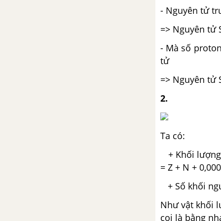
- Nguyên tử tr
=> Nguyên tử 
- Mà số proto
tử
=> Nguyên tử S
2.
Ta có:
+ Khối lượng 
= Z + N + 0,00
+ Số khối ngu
Như vật khối l
coi là bằng n