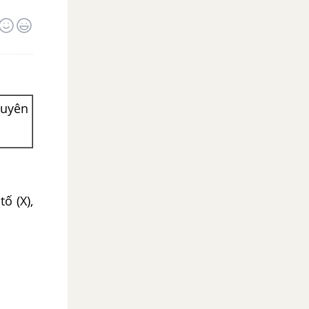
guyên
ố (X),