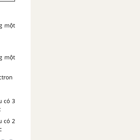
ng một
ng một
ctron
u có 3
c
u có 2
c