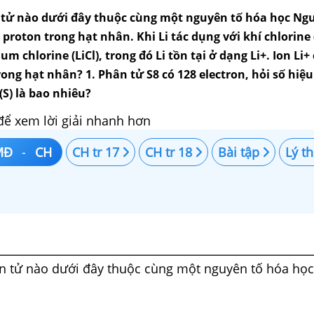
tử nào dưới đây thuộc cùng một nguyên tố hóa học Ng
3 proton trong hạt nhân. Khi Li tác dụng với khí chlorine 
m chlorine (LiCl), trong đó Li tồn tại ở dạng Li+. Ion Li+
ong hạt nhân? 1. Phân tử S8 có 128 electron, hỏi số hiệ
S) là bao nhiêu?
để xem lời giải nhanh hơn
MĐ
-
CH
CH tr 17
CH tr 18
Bài tập
Lý t
 tử nào dưới đây thuộc cùng một nguyên tố hóa học