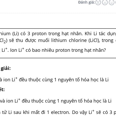
Đánh giá:
hium (Li) có 3 proton trong hạt nhân. Khi Li tác dụn
Cl
) sẽ thu được muối lithium chlorine (LiCl), trong 
2
+
+
 Li
. Ion Li
có bao nhiêu proton trong hạt nhân?
giải:
+
à ion Li
đều thuộc cùng 1 nguyên tố hóa học là Li
ết:
+
và ion Li
đều thuộc cùng 1 nguyên tố hóa học là Li
+
tử Li sau khi mất đi 1 electron. Do vậy Li
sẽ có 3 