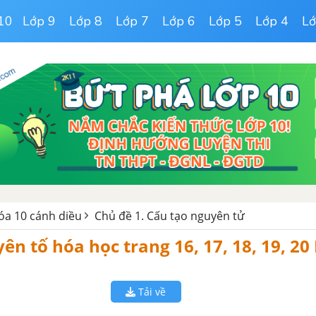
10
Lớp 9
Lớp 8
Lớp 7
Lớp 6
Lớp 5
Lớp 4
Lớ
hóa 10 cánh diều
Chủ đề 1. Cấu tạo nguyên tử
yên tố hóa học trang 16, 17, 18, 19, 20
Tải về