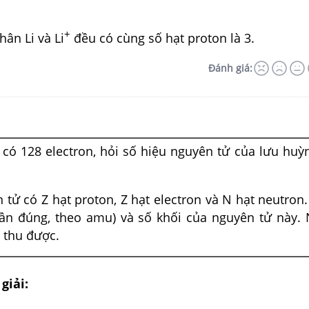
+
hân Li và Li
đều có cùng số hạt proton là 3.
Đánh giá:
có 128 electron, hỏi số hiệu nguyên tử của lưu huỳn
tử có Z hạt proton, Z hạt electron và N hạt neutron.
gần đúng, theo amu) và số khối của nguyên tử này.
ả thu được.
giải: