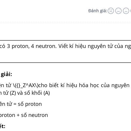
Đánh giá:
có 3 proton, 4 neutron. Viết kí hiệu nguyên tử của n
giải:
ên tử \({}_Z^AX\)cho biết kí hiệu hóa học của nguyên t
tử (Z) và số khối (A)
ên tử = số proton
ố proton + số neutron
ết: