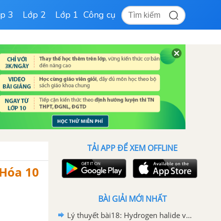
p 3
Lớp 2
Lớp 1
Công cụ
TẢI APP ĐỂ XEM OFFLINE
 Hóa 10
BÀI GIẢI MỚI NHẤT
Lý thuyết bài18: Hydrogen halide và hydrohalic acid