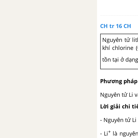
Chủ đề 6. Tốc độ phản ứng
hóa học
CH tr 16 CH
Bài 16. Tốc độ phản ứng hóa
học
Nguyên tử lit
khí chlorine (
Chủ đề 7. Nguyên tố nhóm
tồn tại ở dạng
VIIA (nhóm halogen)
Bài 17. Nguyên tố và đơn chất
Phương pháp 
halogen
Nguyên tử Li v
Bài 18. Hydrogen halide và
hydrohalic acid
Lời giải chi ti
- Nguyên tử Li 
+
- Li
là nguyên 