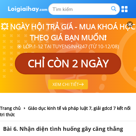
💥 NGÀY HỘI TRẢ GIÁ - MUA KHOÁ HỌC
THEO GIÁ BẠN MUỐN❗
🎯 LỚP 1-12 TẠI TUYENSINH247 (TỪ 10-12/08)
CHỈ CÒN 2 NGÀY
XEM CHI TIẾT
Trang chủ
Giáo dục kinh tế và pháp luật 7, giải gdcd 7 kết nối
tri thức
Bài 6. Nhận diện tình huống gây căng thẳng