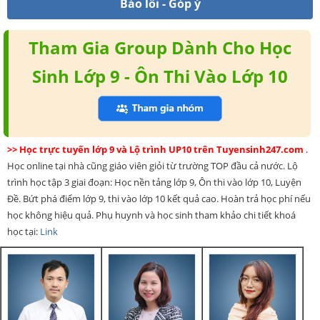
Báo lỗi - Góp ý
Tham Gia Group Dành Cho Học
Sinh Lớp 9 - Ôn Thi Vào Lớp 10
>> Học trực tuyến lớp 9 và Lộ trình UP10 trên Tuyensinh247.com
.
Học online tại nhà cũng giáo viên giỏi từ trường TOP đầu cả nước. Lộ
trình học tập 3 giai đoạn: Học nền tảng lớp 9, Ôn thi vào lớp 10, Luyện
Đề. Bứt phá điểm lớp 9, thi vào lớp 10 kết quả cao. Hoàn trả học phí nếu
học không hiệu quả. Phụ huynh và học sinh tham khảo chi tiết khoá
học tại:
Link