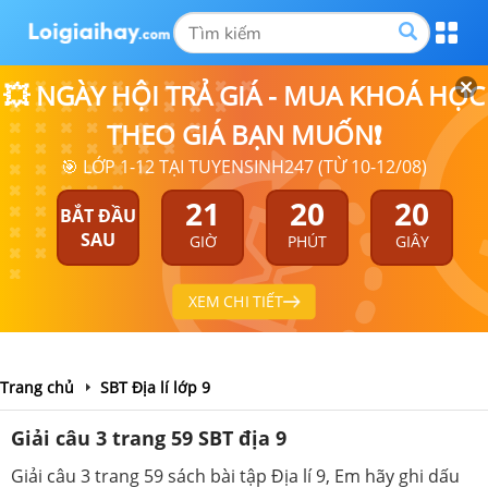
💥 NGÀY HỘI TRẢ GIÁ - MUA KHOÁ HỌC
THEO GIÁ BẠN MUỐN❗
🎯 LỚP 1-12 TẠI TUYENSINH247 (TỪ 10-12/08)
21
20
20
BẮT ĐẦU
SAU
GIỜ
PHÚT
GIÂY
XEM CHI TIẾT
Trang chủ
SBT Địa lí lớp 9
Giải câu 3 trang 59 SBT địa 9
Giải câu 3 trang 59 sách bài tập Địa lí 9, Em hãy ghi dấu