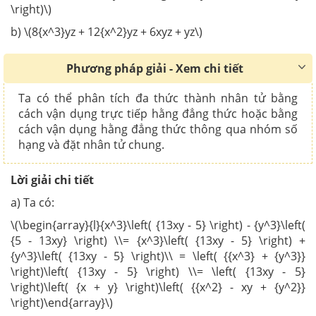
\right)\)
b) \(8{x^3}yz + 12{x^2}yz + 6xyz + yz\)
Phương pháp giải - Xem chi tiết
Ta có thể phân tích đa thức thành nhân tử bằng
cách vận dụng trực tiếp hằng đẳng thức hoặc bằng
cách vận dụng hằng đẳng thức thông qua nhóm số
hạng và đặt nhân tử chung.
Lời giải chi tiết
a) Ta có:
\(\begin{array}{l}{x^3}\left( {13xy - 5} \right) - {y^3}\left(
{5 - 13xy} \right) \\= {x^3}\left( {13xy - 5} \right) +
{y^3}\left( {13xy - 5} \right)\\ = \left( {{x^3} + {y^3}}
\right)\left( {13xy - 5} \right) \\= \left( {13xy - 5}
\right)\left( {x + y} \right)\left( {{x^2} - xy + {y^2}}
\right)\end{array}\)