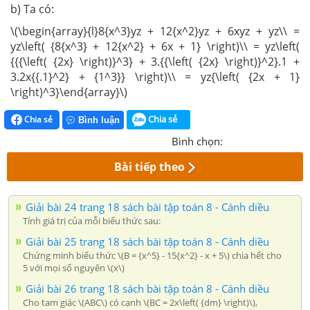
b) Ta có:
\(\begin{array}{l}8{x^3}yz + 12{x^2}yz + 6xyz + yz\\ =
yz\left( {8{x^3} + 12{x^2} + 6x + 1} \right)\\ = yz\left(
{{{\left( {2x} \right)}^3} + 3.{{\left( {2x} \right)}^2}.1 +
3.2x{{.1}^2} + {1^3}} \right)\\ = yz{\left( {2x + 1}
\right)^3}\end{array}\)
Chia sẻ
Chia sẻ
Bình luận
Bình chọn:
Bài tiếp theo
Giải bài 24 trang 18 sách bài tập toán 8 - Cánh diều
Tính giá trị của mỗi biểu thức sau:
Giải bài 25 trang 18 sách bài tập toán 8 - Cánh diều
Chứng minh biểu thức \(B = {x^5} - 15{x^2} - x + 5\) chia hết cho
5 với mọi số nguyên \(x\)
Giải bài 26 trang 18 sách bài tập toán 8 - Cánh diều
Cho tam giác \(ABC\) có cạnh \(BC = 2x\left( {dm} \right)\),