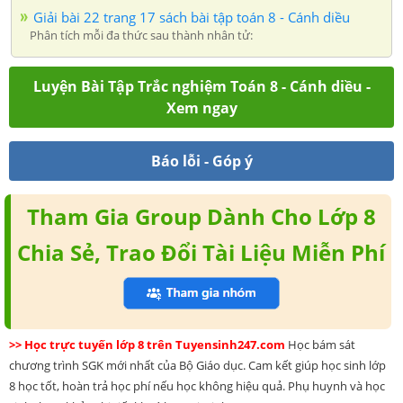
Giải bài 22 trang 17 sách bài tập toán 8 - Cánh diều
Phân tích mỗi đa thức sau thành nhân tử:
Luyện Bài Tập Trắc nghiệm Toán 8 - Cánh diều -
Xem ngay
Báo lỗi - Góp ý
Tham Gia Group Dành Cho Lớp 8
Chia Sẻ, Trao Đổi Tài Liệu Miễn Phí
>> Học trực tuyến lớp 8 trên Tuyensinh247.com
Học bám sát
chương trình SGK mới nhất của Bộ Giáo dục. Cam kết giúp học sinh lớp
8 học tốt, hoàn trả học phí nếu học không hiệu quả. Phụ huynh và học