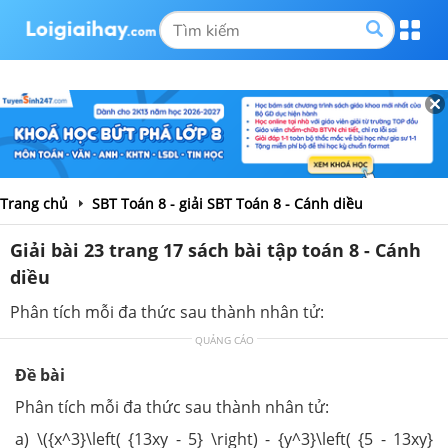
Trang chủ
SBT Toán 8 - giải SBT Toán 8 - Cánh diều
Giải bài 23 trang 17 sách bài tập toán 8 - Cánh
diều
Phân tích mỗi đa thức sau thành nhân tử:
QUẢNG CÁO
Đề bài
Phân tích mỗi đa thức sau thành nhân tử:
a) \({x^3}\left( {13xy - 5} \right) - {y^3}\left( {5 - 13xy}