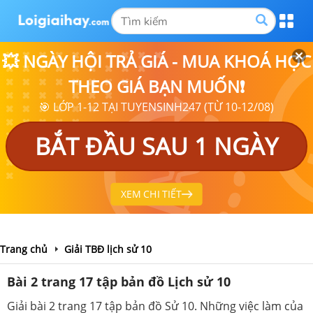
💥 NGÀY HỘI TRẢ GIÁ - MUA KHOÁ HỌC
THEO GIÁ BẠN MUỐN❗
🎯 LỚP 1-12 TẠI TUYENSINH247 (TỪ 10-12/08)
BẮT ĐẦU SAU 1 NGÀY
XEM CHI TIẾT
Trang chủ
Giải TBĐ lịch sử 10
Bài 2 trang 17 tập bản đồ Lịch sử 10
Giải bài 2 trang 17 tập bản đồ Sử 10. Những việc làm của