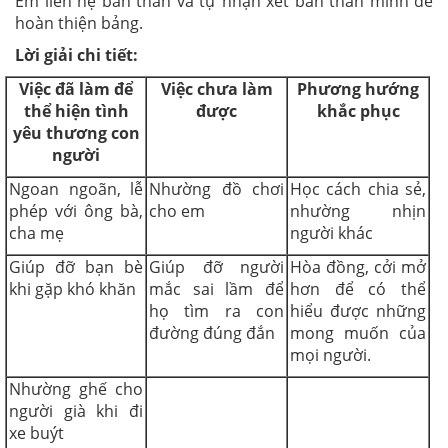
Em liên hệ bản thân và tự nhận xét bản thân mình để
hoàn thiện bảng.
Lời giải chi tiết:
Việc đã làm để
Việc chưa làm
Phương hướng
thể hiện tình
được
khắc phục
yêu thương con
người
Ngoan ngoãn, lễ
Nhường đồ chơi
Học cách chia sẻ,
phép với ông bà,
cho em
nhường nhịn
cha mẹ
người khác
Giúp đỡ bạn bè
Giúp đỡ người
Hòa đồng, cởi mở
khi gặp khó khăn
mắc sai lầm để
hơn để có thể
họ tìm ra con
hiểu được những
đường đúng đắn
mong muốn của
mọi người.
Nhường ghế cho
người già khi đi
xe buýt