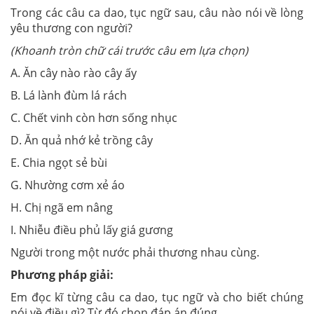
Trong các câu ca dao, tục ngữ sau, câu nào nói về lòng
yêu thương con người?
(Khoanh tròn chữ cái trước câu em lựa chọn)
A. Ăn cây nào rào cây ấy
B. Lá lành đùm lá rách
C. Chết vinh còn hơn sống nhục
D. Ăn quả nhớ kẻ trồng cây
E. Chia ngọt sẻ bùi
G. Nhường cơm xẻ áo
H. Chị ngã em nâng
I. Nhiễu điều phủ lấy giá gương
Người trong một nước phải thương nhau cùng.
Phương pháp giải:
Em đọc kĩ từng câu ca dao, tục ngữ và cho biết chúng
nói về điều gì? Từ đó chọn đáp án đúng.