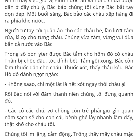
Nhìn thấy việc giữ vệ sinh nước ăn và nơi ở chưa được
dân ở đây chú ý, Bác bảo chúng tôi cùng Bác bắt tay
dọn dẹp. Một buổi sáng, Bác bảo các cháu xếp hàng đi
ra phía khe nước.
Người tự tay cởi quân áo cho các cháu bé, lần lượt tắm
rửa, kì cọ cho từng cháu. Chúng vừa tắm, vừng vui đùa
bắn cả nước vào Bác.
Trong số bọn yter được Bác tắm cho hôm đó có cháu
Thân bị chốc đầu, tóc dính bết. Tắm gội xong, Bác còn
làm thuốc đắp cho cháu. Thuốc xót, thấy cháu kêu, Bác
Hồ dỗ dành ngọt ngào:
- Không saao, chỉ một lát là hết xót ngay thôi cháu ạ!
Rồi Bác nói với đám thanh niên chúng tôi đứng quanh
đó.
- Các cô các chú, vợ chồng còn trẻ phải giữ gìn quan
năm sạch sẽ cho con cái, bệnh ghẻ lây nhanh lắm đấy,
thật khổ cho cháu tôi.
Chúng tôi im lặng, cảm động. Trông thấy mấy cháu mặc