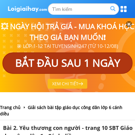
💥 NGÀY HỘI TRẢ GIÁ - MUA KHOÁ HỌC
THEO GIÁ BẠN MUỐN❗
🎯 LỚP 1-12 TẠI TUYENSINH247 (TỪ 10-12/08)
BẮT ĐẦU SAU 1 NGÀY
XEM CHI TIẾT
Trang chủ
Giải sách bài tập giáo dục công dân lớp 6 cánh
diều
Bài 2. Yêu thương con người - trang 10 SBT Giáo