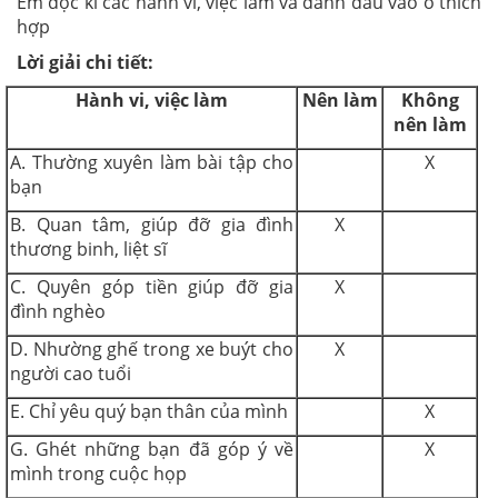
Em đọc kĩ các hành vi, việc làm và đánh dấu vào ô thích
hợp
Lời giải chi tiết:
Hành vi, việc làm
Nên làm
Không
nên làm
A. Thường xuyên làm bài tập cho
X
bạn
B. Quan tâm, giúp đỡ gia đình
X
thương binh, liệt sĩ
C. Quyên góp tiền giúp đỡ gia
X
đình nghèo
D. Nhường ghế trong xe buýt cho
X
người cao tuổi
E. Chỉ yêu quý bạn thân của mình
X
G. Ghét những bạn đã góp ý về
X
mình trong cuộc họp