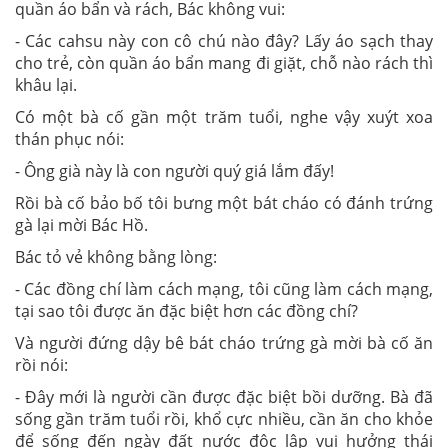
quần áo bẩn và rách, Bác không vui:
- Các cahsu này con cô chú nào đây? Lấy áo sạch thay
cho trẻ, còn quần áo bẩn mang đi giặt, chỗ nào rách thì
khâu lại.
Có một bà cố gần một trăm tuổi, nghe vậy xuýt xoa
thán phục nói:
- Ông già này là con người quý giá lắm đấy!
Rồi bà cố bảo bố tôi bưng một bát cháo có đánh trứng
gà lại mời Bác Hồ.
Bác tỏ vẻ không bằng lòng:
- Các đồng chí làm cách mạng, tôi cũng làm cách mạng,
tại sao tôi được ăn đặc biệt hơn các đồng chí?
Và người đứng dậy bê bát cháo trứng gà mời bà cố ăn
rồi nói:
- Đây mới là người cần được đặc biệt bồi dưỡng. Bà đã
sống gần trăm tuổi rồi, khổ cực nhiều, cần ăn cho khỏe
để sống đến ngày đất nước độc lập vui hưởng thái