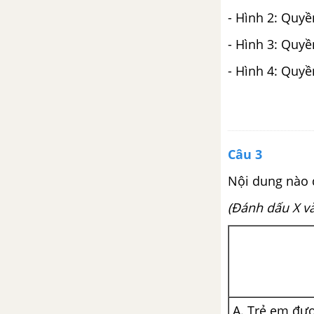
- Hình 2: Quy
- Hình 3: Quy
- Hình 4: Quyề
Câu 3
Nội dung nào 
(Đánh dấu X và
A. Trẻ em đượ