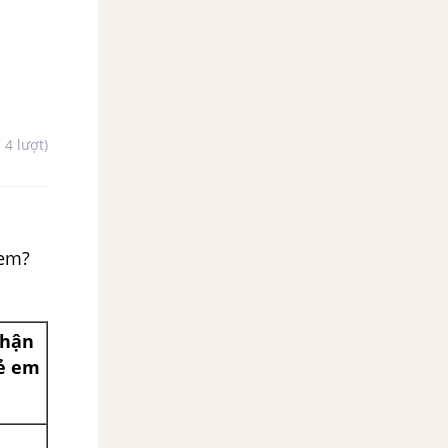
- 4 lượt)
 em?
phận
rẻ em