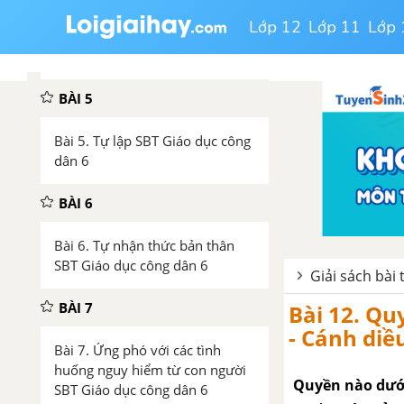
Lớp 12
Lớp 11
Lớp 
Bài 4. Tôn trọng sự thật SBT
Giáo dục công dân 6
BÀI 5
Bài 5. Tự lập SBT Giáo dục công
dân 6
BÀI 6
Bài 6. Tự nhận thức bản thân
SBT Giáo dục công dân 6
Giải sách bài
BÀI 7
Bài 12. Qu
- Cánh diề
Bài 7. Ứng phó với các tình
huống nguy hiểm từ con người
Quyền nào dưới
SBT Giáo dục công dân 6