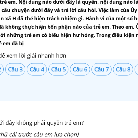
trẻ em. Nội dung nào dưới đây là quyền, nội dung nào l
 câu chuyện dưới đây và trả lời câu hỏi. Việc làm của Ủ
n xã H đã thể hiện trách nhiệm gì. Hành vi của một số h
đã không thực hiện bổn phận nào của trẻ em. Theo em, 
 với những trẻ em có biểu hiện hư hỏng. Trong điều kiện
ẻ em đã bị
để xem lời giải nhanh hơn
2
Câu 3
Câu 4
Câu 5
Câu 6
Câu 7
Câu 8
i đây không phải quyền trẻ em?
hữ cái trước câu em lựa chọn)