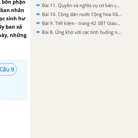
à bổn phận
Bài 11. Quyền và nghĩa vụ cơ bản của công dân - trang 50 SBT Giáo dục công dân 6 - Cánh diều
y ban nhân
Bài 10. Công dân nước Cộng hòa Xã hội Chủ nghĩa Việt Nam - trang 46 SBT Giáo dục công dân 6 - Cánh diều
ọc sinh hư
Bài 9. Tiết kiệm - trang 42 SBT Giáo dục công dân 6 - Cánh diều
Ủy ban xã
Bài 8. Ứng khó với các tình huống nguy hiểm từ thiên nhiên - trang 39 SBT Giáo dục công dân 6 - Cánh diều
 này, những
Câu 9