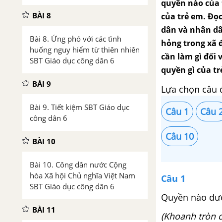
quyền nào của 
BÀI 8
của trẻ em. Đọc
dân và nhân dâ
Bài 8. Ứng phó với các tình
hỏng trong xã 
huống nguy hiểm từ thiên nhiên
cần làm gì đối
SBT Giáo dục công dân 6
quyền gì của tr
BÀI 9
Lựa chọn câu 
Bài 9. Tiết kiệm SBT Giáo dục
Câu 1
Câu 
công dân 6
Câu 10
BÀI 10
Bài 10. Công dân nước Cộng
hòa Xã hội Chủ nghĩa Việt Nam
Câu 1
SBT Giáo dục công dân 6
Quyền nào dướ
BÀI 11
(Khoanh tròn c