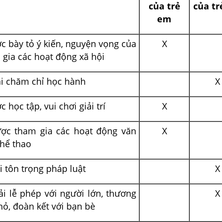
của trẻ
của t
em
c bày tỏ ý kiến, nguyện vọng của
X
gia các hoạt động xã hội
ải chăm chỉ học hành
X
 học tập, vui chơi giải trí
X
ợc tham gia các hoạt động văn
X
thể thao
i tôn trọng pháp luật
X
i lễ phép với người lớn, thương
X
ỏ, đoàn kết với bạn bè