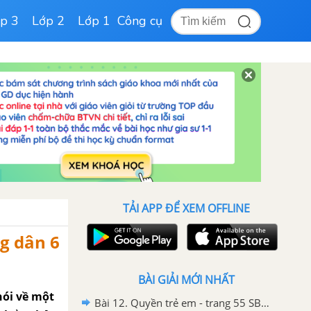
p 3
Lớp 2
Lớp 1
Công cụ
TẢI APP ĐỂ XEM OFFLINE
ng dân 6
BÀI GIẢI MỚI NHẤT
nói về một
Bài 12. Quyền trẻ em - trang 55 SBT Giáo dục công dân 6 - Cánh diều