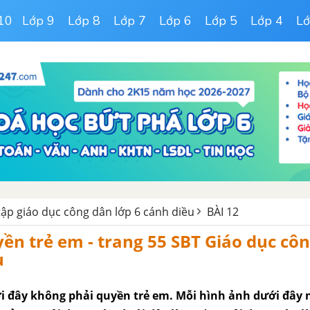
10
Lớp 9
Lớp 8
Lớp 7
Lớp 6
Lớp 5
Lớp 4
Lớ
 tập giáo dục công dân lớp 6 cánh diều
BÀI 12
yền trẻ em - trang 55 SBT Giáo dục cô
u
 đây không phải quyền trẻ em. Mỗi hình ảnh dưới đây 