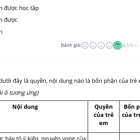
ền được học tập
ền được
n
Đánh giá:
(4.5/5 ⭐ 
dưới đây là quyền, nội dung nào là bổn phận của trẻ
i ô tương ứng)
Nội dung
Quyền
Bổn 
của trẻ
của t
em
c bày tỏ ý kiến, nguyện vọng của