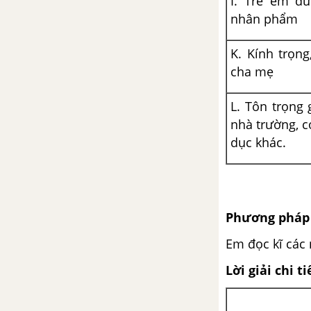
I. Trẻ em đ
nhân phẩm
K. Kính trọng
cha mẹ
L. Tôn trọng 
nhà trường, c
dục khác.
Phương pháp 
Em đọc kĩ các 
Lời giải chi ti