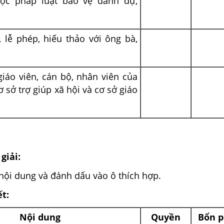
ược pháp luật bảo vệ danh dự,
, lễ phép, hiếu thảo với ông bà,
giáo viên, cán bộ, nhân viên của
ơ sở trợ giúp xã hội và cơ sở giáo
giải:
nội dung và đánh dấu vào ô thích hợp.
ết:
Nội dung
Quyền
Bổn 