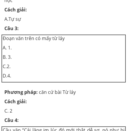
học
Cách giải:
A.Tự sự
Câu 3:
Đoạn văn trên có mấy từ láy
A. 1.
B. 3.
C.2.
D.4.
Phương pháp:
căn cứ bài Từ láy
Cách giải:
C. 2
Câu 4:
Câu văn “Cái lặng im lúc đó mới thật dễ sợ, nó như bị