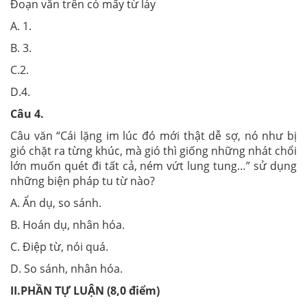
Đoạn văn trên có mấy từ láy
A. 1.
B. 3.
C.2.
D.4.
Câu 4.
Câu văn “Cái lặng im lúc đó mới thật dễ sợ, nó như bị
gió chặt ra từng khúc, mà gió thì giống những nhát chổi
lớn muốn quét đi tất cả, ném vứt lung tung…” sử dụng
những biện pháp tu từ nào?
A. Ẩn dụ, so sánh.
B. Hoán dụ, nhân hóa.
C. Điệp từ, nói quá.
D. So sánh, nhân hóa.
II.PHẦN TỰ LUẬN (8,0 điểm)