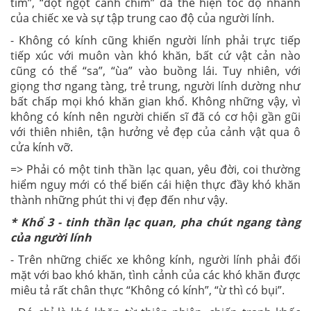
tim”, “đột ngột cánh chim” đã thể hiện tốc độ nhanh
của chiếc xe và sự tập trung cao độ của người lính.
- Không có kính cũng khiến người lính phải trực tiếp
tiếp xúc với muôn vàn khó khăn, bất cứ vật cản nào
cũng có thể “sa”, “ùa” vào buồng lái. Tuy nhiên, với
giọng thơ ngang tàng, trẻ trung, người lính dường như
bất chấp mọi khó khăn gian khổ. Không những vậy, vì
không có kính nên người chiến sĩ đã có cơ hội gần gũi
với thiên nhiên, tận hưởng vẻ đẹp của cảnh vật qua ô
cửa kính vỡ.
=> Phải có một tinh thần lạc quan, yêu đời, coi thường
hiểm nguy mới có thể biến cái hiện thực đầy khó khăn
thành những phút thi vị đẹp đến như vậy.
* Khổ 3 - tinh thần lạc quan, pha chút ngang tàng
của người lính
- Trên những chiếc xe không kính, người lính phải đối
mặt với bao khó khăn, tình cảnh của các khó khăn được
miêu tả rất chân thực “Không có kính”, “ừ thì có bụi”.