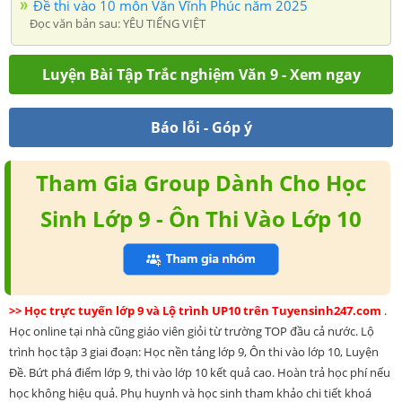
Đề thi vào 10 môn Văn Vĩnh Phúc năm 2025
Đọc văn bản sau: YÊU TIẾNG VIỆT
Luyện Bài Tập Trắc nghiệm Văn 9 - Xem ngay
Báo lỗi - Góp ý
Tham Gia Group Dành Cho Học
Sinh Lớp 9 - Ôn Thi Vào Lớp 10
>> Học trực tuyến lớp 9 và Lộ trình UP10 trên Tuyensinh247.com
.
Học online tại nhà cũng giáo viên giỏi từ trường TOP đầu cả nước. Lộ
trình học tập 3 giai đoạn: Học nền tảng lớp 9, Ôn thi vào lớp 10, Luyện
Đề. Bứt phá điểm lớp 9, thi vào lớp 10 kết quả cao. Hoàn trả học phí nếu
học không hiệu quả. Phụ huynh và học sinh tham khảo chi tiết khoá