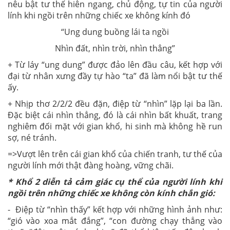
nêu bật tư thế hiên ngang, chủ động, tự tin của người
lính khi ngồi trên những chiếc xe không kính đó
“Ung dung buồng lái ta ngồi
Nhìn đất, nhìn trời, nhìn thẳng”
+ Từ láy “ung dung” được đảo lên đầu câu, kết hợp với
đại từ nhân xưng đầy tự hào “ta” đã làm nổi bật tư thế
ấy.
+ Nhịp thơ 2/2/2 đều đặn, điệp từ “nhìn” lặp lại ba lần.
Đặc biệt cái nhìn thẳng, đó là cái nhìn bất khuất, trang
nghiêm đối mặt với gian khổ, hi sinh mà không hề run
sợ, né tránh.
=>Vượt lên trên cái gian khổ của chiến tranh, tư thế của
người lính mới thật đàng hoàng, vững chãi.
* Khổ 2 diễn tả cảm giác cụ thể của người lính khi
ngồi trên những chiếc xe không còn kính chắn gió:
- Điệp từ “nhìn thấy” kết hợp với những hình ảnh như:
“gió vào xoa mắt đắng”, “con đường chạy thẳng vào