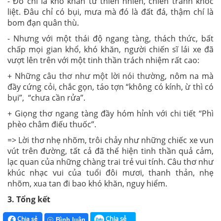
- Đó chỉ là khó khăn từ thiên nhiên, chiến tranh khốc
liệt. Đâu chỉ có bụi, mưa mà đó là đất đá, thậm chí là
bom đạn quân thù.
- Nhưng với một thái độ ngang tàng, thách thức, bất
chấp mọi gian khổ, khó khăn, người chiến sĩ lái xe đã
vượt lên trên với một tinh thần trách nhiệm rất cao:
+ Những câu thơ như một lời nói thường, nôm na mà
đầy cứng cỏi, chắc gọn, táo tợn “không có kính, ừ thì có
bụi”, “chưa cần rửa”.
+ Giọng thơ ngang tàng đầy hóm hỉnh với chi tiết “Phì
phèo châm điếu thuốc”.
=> Lời thơ nhẹ nhõm, trôi chảy như những chiếc xe vun
vút trên đường, tất cả đã thể hiện tinh thần quả cảm,
lạc quan của những chàng trai trẻ vui tính. Câu thơ như
khúc nhạc vui của tuổi đôi mươi, thanh thản, nhẹ
nhõm, xua tan đi bao khó khăn, nguy hiểm.
3. Tổng kết
Chia sẻ
Chia sẻ
Bình luận