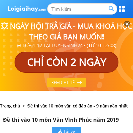
💥 NGÀY HỘI TRẢ GIÁ - MUA KHOÁ HỌC
THEO GIÁ BẠN MUỐN❗
🎯 LỚP 1-12 TẠI TUYENSINH247 (TỪ 10-12/08)
CHỈ CÒN 2 NGÀY
XEM CHI TIẾT
Trang chủ
Đề thi vào 10 môn văn có đáp án - 9 năm gần nhất
Đề thi vào 10 môn Văn Vĩnh Phúc năm 2019
Tải về