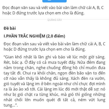
Đọc đoạn văn sau và viết vào bài văn làm chữ cái A, B, C
hoặc D đứng trước lựa chọn em cho là đúng.
QUẢNG CÁO
Đề bài
I.PHẦN TRẮC NGHIỆM (2,0 điểm)
Đọc đoạn văn sau và viết vào bài văn làm chữ cái A, B, C
hoặc D đứng trước lựa chọn em cho là đúng.
“Gian khổ nhất là lần ghi và báo về lúc một giờ sáng.
Rét, bác ạ. Ở đây có cả mưa tuyết đấy. Nửa đêm đang
nằm trong chăn, nghe chuông đồng hồ chỉ muốn đưa
tay tắt đi. Chui ra khỏi chăn, ngọn đèn bão vặn to đến
cỡ nào vẫn thấy là không đủ sáng. Xách đèn ra vườn,
gió tuyết và lặng im ở bên ngoài như chỉ chực đợi mình
ra là ào ào xô tới. Cái lặng im lúc đó mới thật dễ sợ: nó
như bị gió chặt ra từng khúc, mà gió thì giống những
nhát chổi lớn muốn quét đi tất cả, ném vứt lung
tung…”.