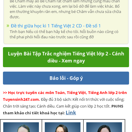
Bé Chăm may áo Bé Chăm rất chăm làm nhưng cũng mau chán
việc. Làm việc này chưa xong, em lại bỏ dở để làm việc khác. Bố
em thường khuyên răn em, nhưng bé Chăm vẫn chưa sửa chữa
được.
Đề thi giữa học kì 1 Tiếng Việt 2 CD - Đề số 1
Tình bạn Nếu có thể bạn hãy kể cho tôi. Nỗi buồn nào cũng có
thể phai phôi Nỗi đau nào trước sau rồi cũng đỡ
Luyện Bài Tập Trắc nghiệm Tiếng Việt lớp 2 - Cánh
diều - Xem ngay
Báo lỗi - Góp ý
>> Học trực tuyến các môn Toán, Tiếng Việt, Tiếng Anh lớp 2 trên
Tuyensinh247.com.
Đầy đủ 3 bộ sách: Kết nối tri thức với cuộc sống;
Chân trời sáng tạo; Cánh diều. Cam kết giúp con lớp 2 học tốt.
PH/HS
Link
tham khảo chi tiết khoá học tại: