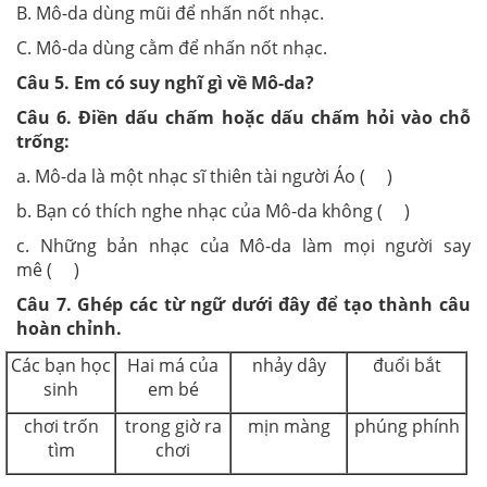
B. Mô-da dùng mũi để nhấn nốt nhạc.
C. Mô-da dùng cằm để nhấn nốt nhạc.
Câu
5
. Em có suy nghĩ gì về Mô-da?
Câu 6.
Điền dấu chấm hoặc dấu chấm hỏi vào
chỗ
trống:
a. Mô-da là một nhạc sĩ thiên tài người Áo ( )
b. Bạn có thích nghe nhạc của Mô-da không ( )
c. Những bản nhạc của Mô-da làm mọi người say
mê
( )
Câu 7.
Ghép các từ ngữ dưới đây để tạo thành câu
hoàn chỉnh.
Các bạn học
Hai má của
nhảy dây
đuổi bắt
sinh
em bé
chơi trốn
trong giờ ra
mịn màng
phúng phính
tìm
chơi