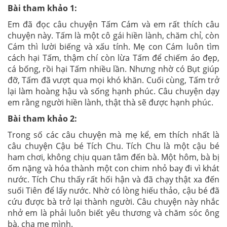
Bài tham khảo 1:
Em đã đọc câu chuyện Tấm Cám và em rất thích câu
chuyện này. Tấm là một cô gái hiền lành, chăm chỉ, còn
Cám thì lười biếng và xấu tính. Mẹ con Cám luôn tìm
cách hại Tấm, thậm chí còn lừa Tấm để chiếm áo đẹp,
cá bống, rồi hại Tấm nhiều lần. Nhưng nhờ có Bụt giúp
đỡ, Tấm đã vượt qua mọi khó khăn. Cuối cùng, Tấm trở
lại làm hoàng hậu và sống hạnh phúc. Câu chuyện dạy
em rằng người hiền lành, thật thà sẽ được hạnh phúc.
Bài tham khảo 2:
Trong số các câu chuyện mà mẹ kể, em thích nhất là
câu chuyện Cậu bé Tích Chu. Tích Chu là một cậu bé
ham chơi, không chịu quan tâm đến bà. Một hôm, bà bị
ốm nặng và hóa thành một con chim nhỏ bay đi vì khát
nước. Tích Chu thấy rất hối hận và đã chạy thật xa đến
suối Tiên để lấy nước. Nhờ có lòng hiếu thảo, cậu bé đã
cứu được bà trở lại thành người. Câu chuyện này nhắc
nhở em là phải luôn biết yêu thương và chăm sóc ông
bà, cha mẹ mình.