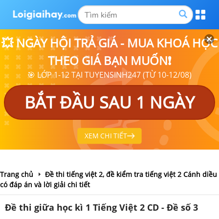
💥 NGÀY HỘI TRẢ GIÁ - MUA KHOÁ HỌC
THEO GIÁ BẠN MUỐN❗
🎯 LỚP 1-12 TẠI TUYENSINH247 (TỪ 10-12/08)
BẮT ĐẦU SAU 1 NGÀY
XEM CHI TIẾT
Trang chủ
Đề thi tiếng việt 2, đề kiểm tra tiếng việt 2 Cánh diều
có đáp án và lời giải chi tiết
Đề thi giữa học kì 1 Tiếng Việt 2 CD - Đề số 3