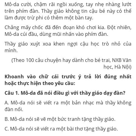
Mô-da cười, chậm rãi ngồi xuống, tay nhẹ nhàng lướt
trên phím đàn. Thầy giáo không tin cậu bé này có thể
làm được trừ phi có thêm một bàn tay.
Chẳng mấy chốc đã đến đoạn khó chơi kia. Đột nhiên,
Mô-da cúi đầu, dùng mũi nhấn vào phím đàn.
Thầy giáo xuýt xoa khen ngợi cậu học trò nhỏ của
mình.
(Theo 100 câu chuyện hay dành cho bé trai, NXB Văn
học, Hà Nội)
Khoanh vào chữ cái trước ý trả lời đúng nhất
hoặc
thực hiện
theo yêu cầu:
Câu 1. Mô-da đã nói điều gì với thầy giáo dạy đàn?
A. Mô-da nói sẽ viết ra một bản nhạc mà thầy không
đàn nổi.
B. Mô-da nói sẽ vẽ một bức tranh tặng thầy giáo.
C. Mô-da nói sẽ viết ra một bài thơ tặng thầy giáo.