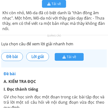
Tải về
Khi còn nhỏ, Mô-da đã có biệt danh là "thần đồng âm
nhạc". Một hôm, Mô-da nói với thầy giáo dạy đàn: - Thưa
thầy, em có thể viết ra một bản nhạc mà thầy không đàn
nổi.
QUẢNG CÁO
Lựa chọn câu để xem lời giải nhanh hơn
Đề bài
Lời giải
Tải về
Đề bài
A. KIỂM TRA ĐỌC
I. Đọc thành tiếng
GV cho học sinh đọc một đoạn trong các bài tập đọc và
trả lời một số câu hỏi về nội dung đoạn vừa đọc theo
quy định.