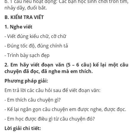
b. 1 câu nêu hoạt động: Các bạn học sinh chơi trốn tìm,
nhảy dây, đuổi bắt.
B. KIỂM TRA VIẾT
1
.
Nghe viết
- Viết đúng kiểu chữ, cỡ chữ
- Đúng tốc độ, đúng chính tả
- Trình bày sạch đẹp
2.
Em hãy viết
đoạn văn (5 – 6 câu) kể lại một câu
chuyện đã đọc, đã nghe mà em thích.
Phương pháp giải:
Em trả lời các câu hỏi sau để viết đoạn văn:
- Em thích câu chuyện gì?
- Kể lại ngắn gọn câu chuyện em được nghe, được đọc.
- Em học được điều gì từ câu chuyện đó?
Lời giải chi tiết: