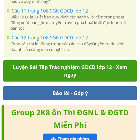
nào về quy định này?
Câu 11 trang 108 SGK GDCD lớp 12
Điều 10 Luật Xuất bản quy định các hành vi bị cấm trong hoạt
động xuất bản gồm: ...tuyên truyền phá hoại khối đại đoàn kết
dân tộc
Câu 12 trang 108 SGK GDCD lớp 12
Chọn câu trả lời đúng trong các câu sau đây:Quyền tự do kinh
doanh của công dân có nghĩa là:
Luyện Bài Tập Trắc nghiệm GDCD lớp 12 - Xem
ngay
Báo lỗi - Góp ý
Group 2K8 ôn Thi ĐGNL & ĐGTD
Miễn Phí