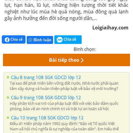
lụt, hạn hán, lũ lụt, những hiện tượng thời tiết khắc
nghiệt như lúc mùa hè quá nóng, mùa đông quá lạnh
gây ảnh hưởng đến đời sống người dân,...
Loigiaihay.com
Chia sẻ
Chia sẻ
Bình luận
Bình chọn:
Bài tiếp theo
Câu 8 trang 108 SGK GDCD lớp 12
Tại sao để phát triển bền vững đất nước, Nhà nước phải quan
tâm xây dựng và hoàn thiện pháp luật về bảo vệ môi trường?
Câu 9 trang 108 SGK GDCD lớp 12
Hãy phân tích vai trò của pháp luật đối với việc bảo đảm quốc
phòng, bảo vệ an ninh chính trị và trật tự an toàn xã hội.
Câu 10 trang 108 SGK GDCD lớp 12
Điều 41 Hiến pháp năm 1992 quy định: “Bảo vệ Tổ quốc Việt
Nam xã hội chủ nghĩa là sự nghiệp của toàn dân”. Em hiểu thế