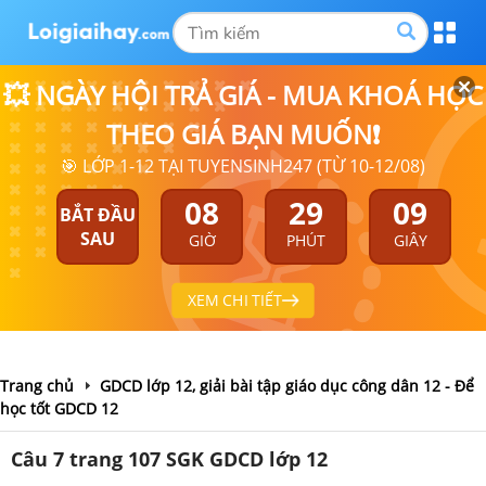
💥 NGÀY HỘI TRẢ GIÁ - MUA KHOÁ HỌC
THEO GIÁ BẠN MUỐN❗
🎯 LỚP 1-12 TẠI TUYENSINH247 (TỪ 10-12/08)
08
29
09
BẮT ĐẦU
SAU
GIỜ
PHÚT
GIÂY
XEM CHI TIẾT
Trang chủ
GDCD lớp 12, giải bài tập giáo dục công dân 12 - Để
học tốt GDCD 12
Câu 7 trang 107 SGK GDCD lớp 12